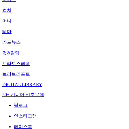
컬처
머니
테마
카드뉴스
컷&칼럼
브라보스페셜
브라보리포트
DIGITAL LIBRARY
50+ 시니어 신춘문예
블로그
인스타그램
페이스북