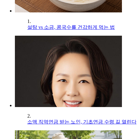
1.
설탕 vs 소금, 콩국수를 건강하게 먹는 법
2.
소액 직역연금 받는 노인, 기초연금 수령 길 열린다