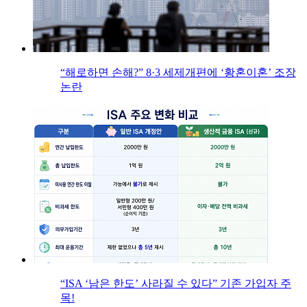
“해로하면 손해?” 8·3 세제개편에 ‘황혼이혼’ 조장
논란
“ISA ‘남은 한도’ 사라질 수 있다” 기존 가입자 주
목!