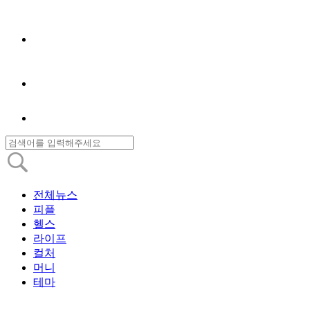
전체뉴스
피플
헬스
라이프
컬처
머니
테마