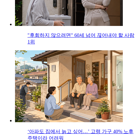
"후회하지 않으려면" 60세 넘어 끊어내야 할 사람
1위
‘아파도 집에서 늙고 싶어…’ 고령 가구 40% 노후
주택이라 어려워