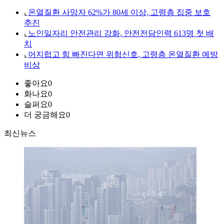
⌞
온열질환 사망자 62%가 80세 이상, 고령층 집중 보호
추진
⌞
노인일자리 안전관리 강화, 안전전담인력 613명 첫 배
치
⌞
어지럽고 힘 빠진다면 위험신호, 고령층 온열질환 예방
비상
좋아요
0
화나요
0
슬퍼요
0
더 궁금해요
0
최신뉴스