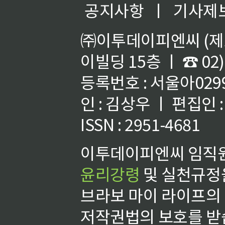
공지사항
ㅣ
기사제
㈜이투데이피엔씨 (제호
이빌딩 15층 ㅣ ☎ 02)
등록번호 : 서울아02992
인 : 김상우 ㅣ 편집인
ISSN : 2951-4681
이투데이피엔씨 임직원
윤리강령
및 실천규정을
브라보 마이 라이프의
저작권법의 보호를 받