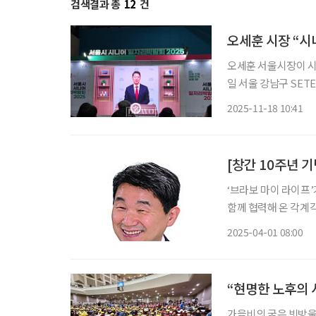
검색결과 총
12
건
오세훈 시장 “시
오세훈 서울시장이 시니어
일 서울 강남구 SET
는 여전히 우리 사회
2025-11-18 10:41
어 일자리 지원센터를
[창간 10주년 
‘브라보 마이 라이프’
함께 협력해 온 각계각층 
마이 라이프’는 지난
2025-04-01 08:00
공해 성인 학습자의 
“현명한 노후의 
가을비의 굵은 빗방울