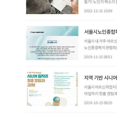
들기! 노인의 목소리
소리)가 제작됐다.
2022-12-15 15:09
이음소리는 서울시노인
개소
서울시노인종합복
서울시내 거주 어르신 
노인종합복지관협회(회
에서 ‘2019년 서울시 노인종합복지관 세미나’를 개최한다. 올해는 ‘서울시 어르신 돌봄을 위
2019-11-15 08:51
한 복지서비스의 융합
지역 기반 시니어
서울시어르신취업지원센
어일자리 창출 경험과
주최하고, 서울시어
2019-10-15 09:25
어클럽협회 서울지회의 공동 후원으로 이
표를 시