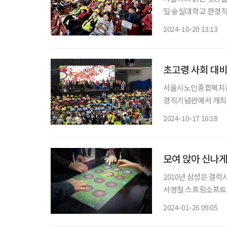
일 숭실대학교 한경직
명의 중장년이 참석해 행사에 대
2024-10-20 13:13
최한 이번 행사는, 
초고령 사회 대비한
서울시노인종합복지관협
경직기념관에서 개최한
털 대전환 시대에 발
2024-10-17 16:18
화할 수 있는 계기를
페
모여 앉아 신나게
2010년 삼성은 갤
서영철 스프링소프트
일일이 옮기던 노인을
2024-01-26 09:05