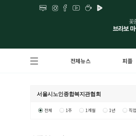
전체뉴스
피플
전체
1주
1개월
1년
직