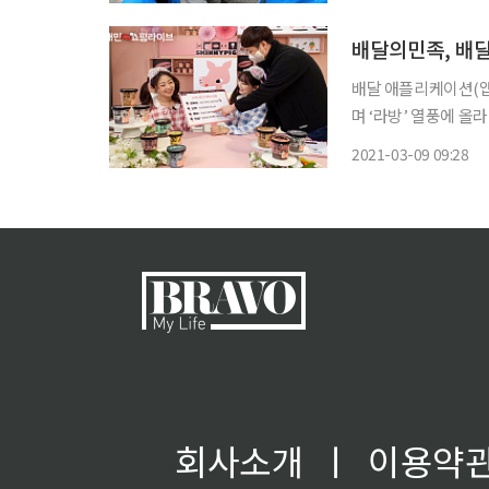
하지 못하는 독거 어
배달의민족, 배달 
배달 애플리케이션(앱
며 ‘라방’ 열풍에 올라탔다. 배달의민족(배민)을 운영하는 우아한형제들
서비스 ‘배민 쇼핑 라이브’를 공식
2021-03-09 09:28
새로 생긴 ‘생생하게
회사소개
ㅣ
이용약