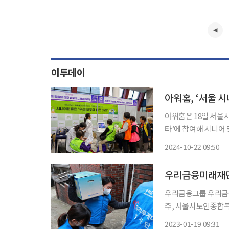
이투데이
아워홈, ‘서울 
아워홈은 18일 서울
타’에 참여해 시니어 맞춤형 
스타는 어르신들의 스
2024-10-22 09:50
를 실현하고자 진행하
회 소
우리금융미래재단,
우리금융그룹 우리금
주, 서울시노인종합복지
'우리 새해 복 꾸러미
2023-01-19 09:31