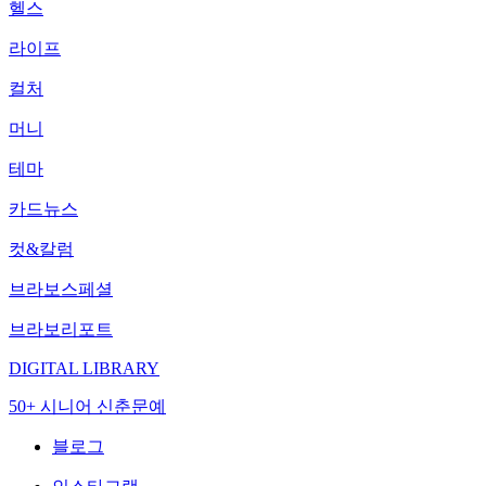
헬스
라이프
컬처
머니
테마
카드뉴스
컷&칼럼
브라보스페셜
브라보리포트
DIGITAL LIBRARY
50+ 시니어 신춘문예
블로그