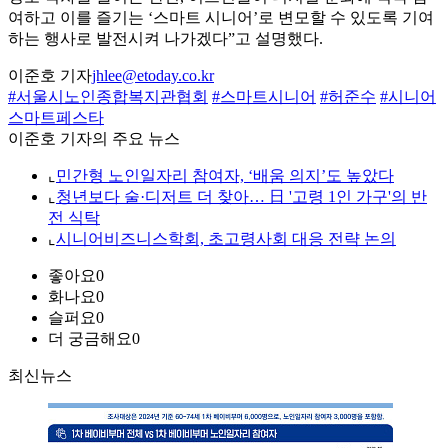
여하고 이를 즐기는 ‘스마트 시니어’로 변모할 수 있도록 기여
하는 행사로 발전시켜 나가겠다”고 설명했다.
이준호 기자
jhlee@etoday.co.kr
#서울시노인종합복지관협회
#스마트시니어
#허준수
#시니어
스마트페스타
이준호 기자의 주요 뉴스
⌞
민간형 노인일자리 참여자, ‘배움 의지’도 높았다
⌞
청년보다 술·디저트 더 찾아… 日 '고령 1인 가구'의 반
전 식탁
⌞
시니어비즈니스학회, 초고령사회 대응 전략 논의
좋아요
0
화나요
0
슬퍼요
0
더 궁금해요
0
최신뉴스