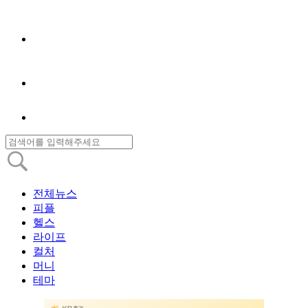
전체뉴스
피플
헬스
라이프
컬처
머니
테마