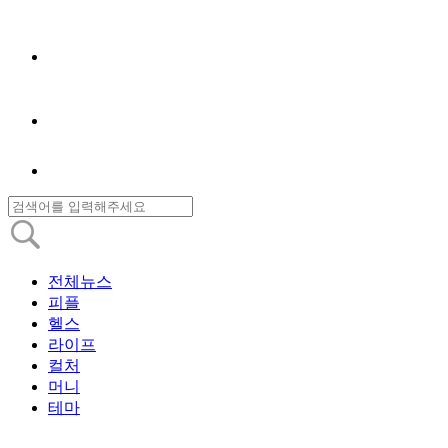
전체뉴스
피플
헬스
라이프
컬처
머니
테마