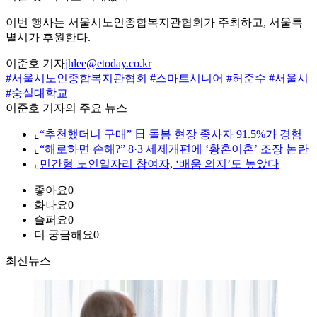
이번 행사는 서울시노인종합복지관협회가 주최하고, 서울특
별시가 후원한다.
이준호 기자
jhlee@etoday.co.kr
#서울시노인종합복지관협회
#스마트시니어
#허준수
#서울시
#숭실대학교
이준호 기자의 주요 뉴스
⌞
“추천했더니 구매” 日 돌봄 현장 종사자 91.5%가 경험
⌞
“해로하면 손해?” 8·3 세제개편에 ‘황혼이혼’ 조장 논란
⌞
민간형 노인일자리 참여자, ‘배움 의지’도 높았다
좋아요
0
화나요
0
슬퍼요
0
더 궁금해요
0
최신뉴스