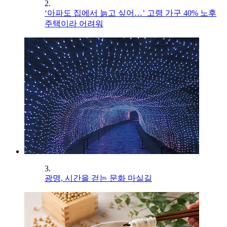
2.
‘아파도 집에서 늙고 싶어…’ 고령 가구 40% 노후
주택이라 어려워
3.
광명, 시간을 걷는 문화 마실길