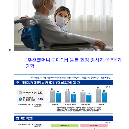
“추천했더니 구매” 日 돌봄 현장 종사자 91.5%가
경험