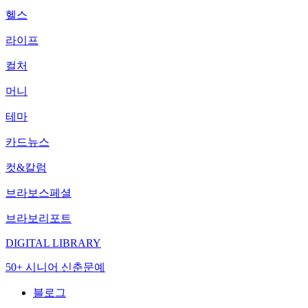
헬스
라이프
컬처
머니
테마
카드뉴스
컷&칼럼
브라보스페셜
브라보리포트
DIGITAL LIBRARY
50+ 시니어 신춘문예
블로그