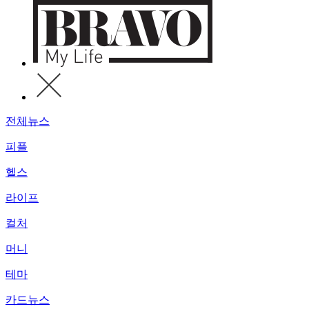
전체뉴스
피플
헬스
라이프
컬처
머니
테마
카드뉴스