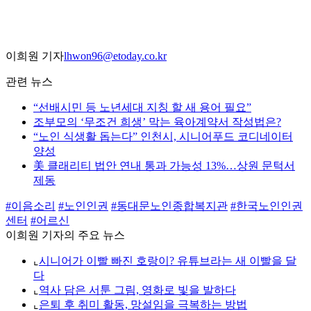
이희원 기자
lhwon96@etoday.co.kr
관련 뉴스
“선배시민 등 노년세대 지칭 할 새 용어 필요”
조부모의 ‘무조건 희생’ 막는 육아계약서 작성법은?
“노인 식생활 돕는다” 인천시, 시니어푸드 코디네이터
양성
美 클래리티 법안 연내 통과 가능성 13%…상원 문턱서
제동
#이음소리
#노인인권
#동대문노인종합복지관
#한국노인인권
센터
#어르신
이희원 기자의 주요 뉴스
⌞
시니어가 이빨 빠진 호랑이? 유튜브라는 새 이빨을 달
다
⌞
역사 담은 서툰 그림, 영화로 빛을 발하다
⌞
은퇴 후 취미 활동, 망설임을 극복하는 방법