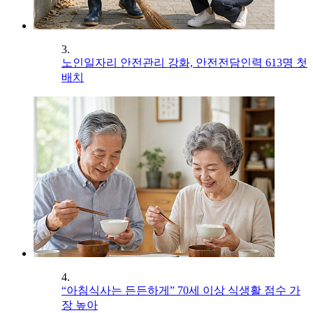
3.
노인일자리 안전관리 강화, 안전전담인력 613명 첫
배치
4.
“아침식사는 든든하게” 70세 이상 식생활 점수 가
장 높아