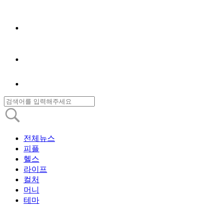
전체뉴스
피플
헬스
라이프
컬처
머니
테마