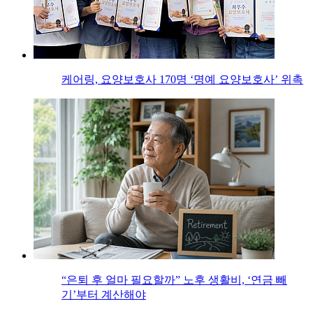
케어링, 요양보호사 170명 ‘명예 요양보호사’ 위촉
“은퇴 후 얼마 필요할까” 노후 생활비, ‘연금 빼
기’부터 계산해야