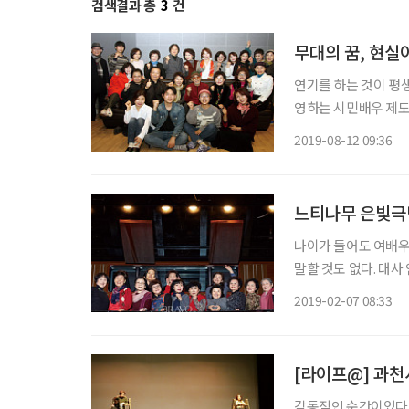
검색결과 총
3
건
무대의 꿈, 현실
연기를 하는 것이 평생
영하는 시민배우 제도
공연을 열어 이루지 
2019-08-12 09:36
일깨우고 더 늦기 전
느티나무 은빛극단
나이가 들어도 여배우
말할 것도 없다. 대사
지금까지 어느 정도 
2019-02-07 08:33
[라이프@] 과천
감동적인 순간이었다.