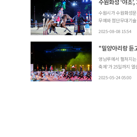
수원화성 ‘야조’
수원시가 수원화성문화
무예와 첨단무대기술이 
시는 올해 ‘야조’를 
2025-08-08 15:54
예, 군무, 병법시연
영남루에서 펼쳐지는 
축제'가 25일까지 열린다. 경남 밀양시 대표 행사인 이 축제는 '함께 만드는 
리랑!'이라는 주제로 
2025-05-24 05:00
념행사로 시작한 이 