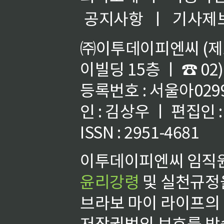
공지사항
ㅣ
기사제
㈜이투데이피엔씨 (제호
이빌딩 15층 ㅣ ☎ 02)
등록번호 : 서울아02992
인 : 김상우 ㅣ 편집인
ISSN : 2951-4681
이투데이피엔씨 임직원
윤리강령
및 실천규정을
브라보 마이 라이프의
저작권법의 보호를 받