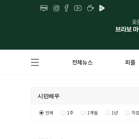
전체뉴스
피플
전체
1주
1개월
1년
직