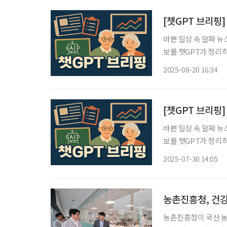
[챗GPT 브리핑]
바쁜 일상 속 알짜 뉴
보를 챗GPT가 정리하고 편집국
견…저선량 CT 한 
2025-08-20 16:34
연구팀이 70세 이상에
[챗GPT 브리핑
바쁜 일상 속 알짜 뉴
보를 챗GPT가 정리하고 편집국
대…가입 연령 상향 목
2025-07-30 14:05
보험료 납부를 종료하지
농촌진흥청, 건강
농촌진흥청이 국산 농