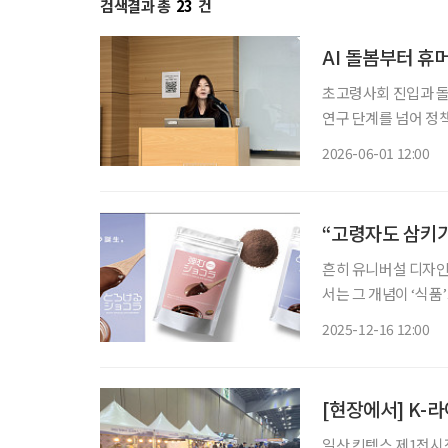
검색결과 총
23
건
AI 돌봄부터 
초고령사회 진입과 돌
연구 단계를 넘어 정
디지털 역량 향상에 힘
2026-06-01 12:00
“고령자도 삼키기
흔히 유니버설 디자인
서는 그 개념이 ‘식품
께 즐길 수 있도록 설
2025-12-16 12:00
이 개발한 ‘탄력 쇼콜
[현장에서] K-
일산 킨텍스 제1전시장