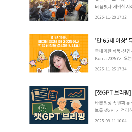
터 붐볐다. 개막식 
최·주관하고 농림축산
2025-11-28 17:32
을 목
'만 65세 이상'
국내 계란 식품·산업·
Korea 2025)’가 
란·미래·K-푸드·웰니
2025-11-25 17:34
성되는 B2C·B2B 융
[챗GPT 브리핑]
바쁜 일상 속 알짜 뉴
보를 챗GPT가 정리하고 편집국
원, 노인 이용 85%
2025-09-11 10:04
상한 조정 필요성이 