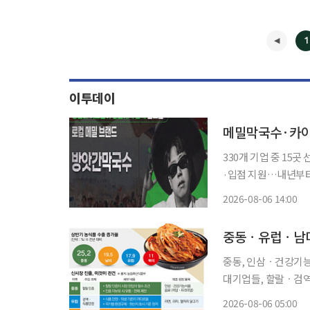
1
이투데이
메밀막국수·카이
330개 기업 중 15
·입점 지원…내년부터 최대 1억원 사업화
국수와 목장에서 갓 
2026-08-06 14:00
두드린다. 아이디어와
중동, 인삼ㆍ건강기능
대기업들, 할랄ㆍ검역 기준 
K푸드+ 수출 지형이 
2026-08-06 05:00