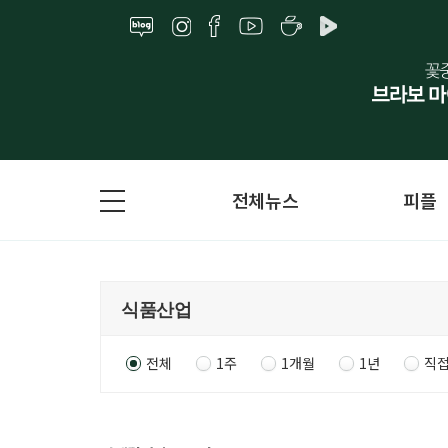
전체뉴스
피플
전체
1주
1개월
1년
직