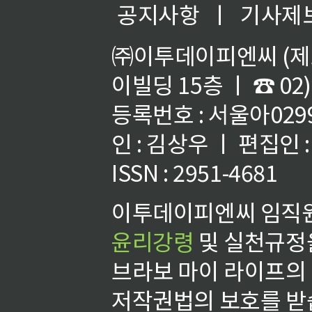
공지사항
ㅣ
기사제
㈜이투데이피엔씨 (제호
이빌딩 15층 ㅣ ☎ 02)
등록번호 : 서울아02992
인 : 김상우 ㅣ 편집인
ISSN : 2951-4681
이투데이피엔씨 임직원
윤리강령
및 실천규정을
브라보 마이 라이프의
저작권법의 보호를 받