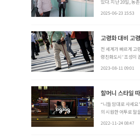
있다. 지난 20일, 농촌진흥청 권재한 청장은 충북 청주에 위치한 건강기능식품 제조기업 ㈜노
바렉스를 찾아 현장을
2025-06-23 15:53
건강기능식품 원료의 
고령화 대비 고
전 세계가 빠르게 고령
령친화도시’ 조성이 
에 더욱 효과적으로 
2023-08-11 09:01
2007년부터 추진하
할머니 스타일 따
“니들 맘대로 사세요” 2030 여성 패션 플랫폼 ‘지그재그’ 광고에 등장한 배우 윤여정은 
의 시원한 어투로 말을
무엇일까? 화려한 꽃
2022-11-24 08:47
운 색의 전통 매듭 키