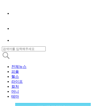
전체뉴스
피플
헬스
라이프
컬처
머니
테마