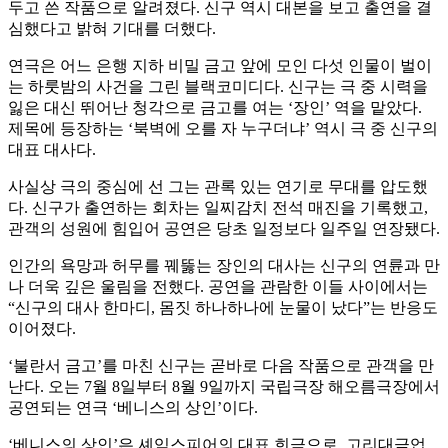
두고 쓴 작품으로 알려졌다. 신구 역시 대본을 보고 출연을 결
심했다고 밝혀 기대를 더했다.
연극은 어느 은행 지하 비밀 금고 앞에 모인 다섯 인물이 벌이
는 하룻밤의 사건을 그린 블랙코미디다. 신구는 극 중 시력을
잃은 대신 뛰어난 청각으로 금고를 여는 ‘장인’ 역을 맡았다.
제목에 등장하는 ‘북벽에 오를 자 누구더냐’ 역시 극 중 신구의
대표 대사다.
사실상 극의 중심에 선 그는 관록 있는 연기로 무대를 압도했
다. 신구가 출연하는 회차는 일찌감치 전석 매진을 기록했고,
관객의 성원에 힘입어 공연은 당초 일정보다 일주일 연장됐다.
인간의 욕망과 허무를 꿰뚫는 장인의 대사는 신구의 연륜과 만
나 더욱 깊은 울림을 전했다. 공연을 관람한 이들 사이에서는
“신구의 대사 한마디, 몸짓 하나하나에 눈물이 났다”는 반응도
이어졌다.
‘불란서 금고’를 마친 신구는 곧바로 다음 작품으로 관객을 만
난다. 오는 7월 8일부터 8월 9일까지 국립극장 해오름극장에서
공연되는 연극 ‘베니스의 상인’이다.
‘베니스의 상인’은 셰익스피어의 대표 희극으로, 고리대금업