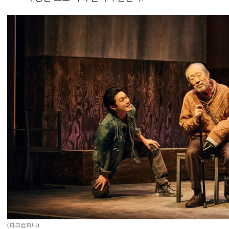
(파크컴퍼니)