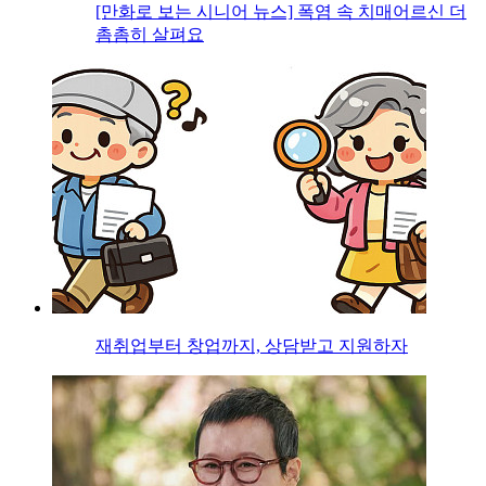
[만화로 보는 시니어 뉴스] 폭염 속 치매어르신 더
촘촘히 살펴요
재취업부터 창업까지, 상담받고 지원하자