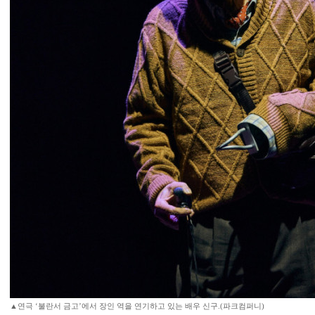
▲연극 ‘불란서 금고’에서 장인 역을 연기하고 있는 배우 신구.(파크컴퍼니)