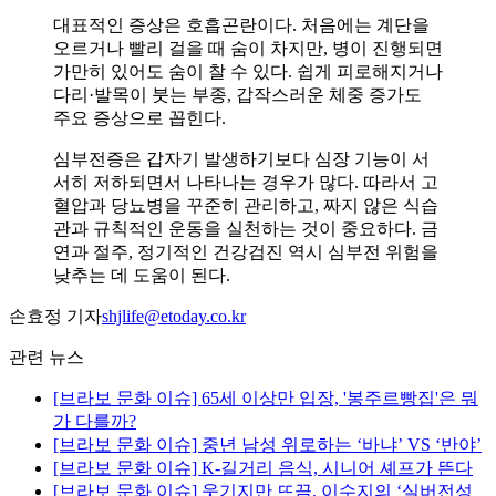
대표적인 증상은 호흡곤란이다. 처음에는 계단을
오르거나 빨리 걸을 때 숨이 차지만, 병이 진행되면
가만히 있어도 숨이 찰 수 있다. 쉽게 피로해지거나
다리·발목이 붓는 부종, 갑작스러운 체중 증가도
주요 증상으로 꼽힌다.
심부전증은 갑자기 발생하기보다 심장 기능이 서
서히 저하되면서 나타나는 경우가 많다. 따라서 고
혈압과 당뇨병을 꾸준히 관리하고, 짜지 않은 식습
관과 규칙적인 운동을 실천하는 것이 중요하다. 금
연과 절주, 정기적인 건강검진 역시 심부전 위험을
낮추는 데 도움이 된다.
손효정 기자
shjlife@etoday.co.kr
관련 뉴스
[브라보 문화 이슈] 65세 이상만 입장, '봉주르빵집'은 뭐
가 다를까?
[브라보 문화 이슈] 중년 남성 위로하는 ‘바냐’ VS ‘반야’
[브라보 문화 이슈] K-길거리 음식, 시니어 셰프가 뜬다
[브라보 문화 이슈] 웃기지만 뜨끔, 이수지의 ‘실버전성