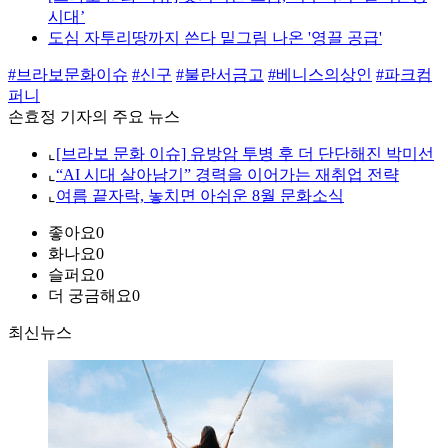
시대’
도심 자투리땅까지 쓴다 밑그림 나온 '영끌 공급'
#브라보문화이슈
#신구
#불란서금고
#베니스의상인
#파크컴
퍼니
손효정 기자의 주요 뉴스
⌞
[브라보 문화 이슈] 유방암 투병 후 더 단단해진 박미선
⌞
“AI 시대 살아남기” 경력을 이어가는 재취업 전략
⌞
여름 끝자락, 놓치면 아쉬운 8월 문화소식
좋아요
0
화나요
0
슬퍼요
0
더 궁금해요
0
최신뉴스