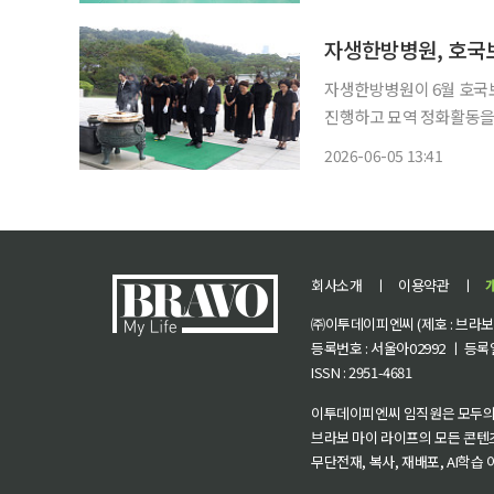
방병원이 위치한 전국 각 
자생한방병원, 호국
자생한방병원이 6월 호국
진행하고 묘역 정화활동을 펼쳤다고 5일 밝혔다.
현충원에서 재단 임직원과 
2026-06-05 13:41
활동을 진행했다. 참가자
회사소개
ㅣ
이용약관
ㅣ
㈜이투데이피엔씨 (제호 : 브라보 마
등록번호 : 서울아02992 ㅣ 등록일자
ISSN : 2951-4681
이투데이피엔씨 임직원은 모두의
브라보 마이 라이프의 모든 콘텐
무단전재, 복사, 재배포, AI학습