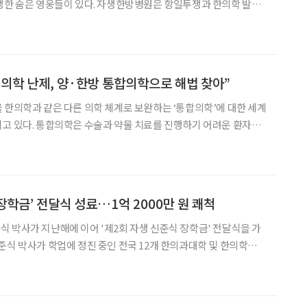
생한 숨은 영웅들이 있다. 자생한방병원은 항일투쟁과 한의학 발전
 자생한방병원 설립자 신준식 박사의 선친인 청파 신광렬 선생(이
를 다룬 ‘달이 즈믄 바람에’가 출간됐다고 4일 밝혔다.
의학 난제, 양·한방 통합의학으로 해법 찾아”
 한의학과 같은 다른 의학 체계로 보완하는 ‘통합의학’에 대한 세계
고 있다. 통합의학은 수술과 약물 치료를 진행하기 어려운 환자에
전하고 효율적인 치료법이라는 다양한 연구 결과도 뒤따르고 있다.
업에 따르면 통합의학의 전 세계적 규모는 매년 20% 이상 성장
장학금’ 전달식 성료…1억 2000만 원 쾌척
 박사가 지난해에 이어 '제2회 자생 신준식 장학금' 전달식을 가
준식 박사가 학업에 정진 중인 전국 12개 한의과대학 및 한의학전문
1억 2000만 원을 출연해 기부했다”고 15일 밝혔다. 신준식 박사
 전달식을 통해 선발된 12명의 장학생에게 장학금