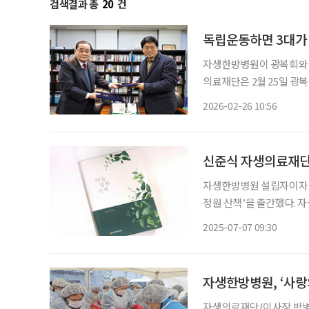
검색결과 총
20
건
독립운동하면 3대가
자생한방병원이 광복회와 함
의료재단은 2월 25일 광
(MOU)을 체결했다. 
2026-02-26 10:56
신준식 자생의료재단 
자생한방병원 설립자이자 
정원 산책’을 출간했다. 
문학’에 연재한 시 80편을 묶어 새로
2025-07-07 09:30
라는 시적 공간을 배경으로
자생한방병원, ‘사랑
자생의료재단(이사장 박병모