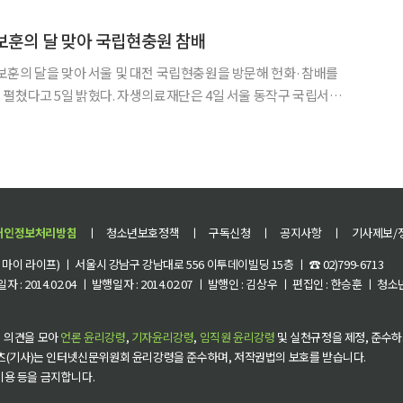
지역을 순회하며 열렸으며, 지금까지 약 4500명의 어
보훈의 달 맞아 국립현충원 참배
보훈의 달을 맞아 서울 및 대전 국립현충원을 방문해 헌화·참배를
 자생의료재단은 4일 서울 동작구 국립서울
수도권 자생봉사단 회장단 등 총 20명이 참여한 가운데 헌화·참배
들은 현충탑에 헌화와 분향을 하며 조국을 위해 희생한 순국선열들
개인정보처리방침
ㅣ
청소년보호정책
ㅣ
구독신청
ㅣ
공지사항
ㅣ
기사제보/
이 라이프) ㅣ 서울시 강남구 강남대로 556 이투데이빌딩 15층 ㅣ ☎ 02)799-6713
 : 2014.02.04 ㅣ 발행일자 : 2014.02.07 ㅣ 발행인 : 김상우 ㅣ 편집인 : 한승훈 ㅣ
 의견을 모아
언론 윤리강령
,
기자윤리강령
,
임직원 윤리강령
및 실천규정을 제정, 준수하
츠(기사)는 인터넷신문위원회 윤리강령을 준수하며, 저작권법의 보호를 받습니다.
 이용 등을 금지합니다.