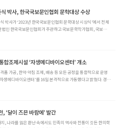
신준식 박사, 한국국보문인협회 문학대상 수상
 박사가 ‘2023년 한국국보문인협회 문학대상 시상식’에서 전체
사단법인 한국국보문인협회가 주관하고 국보문학작가협회, 국보낭송
023년 한국국보문인협회 문학대상 시상식’ 행사는 수상자를 비롯한
 가운데 강동구 소재 길동주민센터 대강당에서 지난 2일 진행
 통합조제시설 ‘자생메디바이오센터’ 개소
품 가공, 한약∙약침 조제, 배송 등 모든 공정을 통합적으로 운영
‘자생메디바이오센터’를 16일 본격적으로 가동했다고 밝혔다. 경기
생메디바이오센터는 지상 4층, 지하 1층 총 7000평 규모의 공간
 한약재 가공 및 품질검사 시설, 조제용수 관
, ‘달이 즈믄 바람에’ 발간
지, 나라를 잃은 환난 속에서도 민족의 역사와 전통이 깃든 한의학