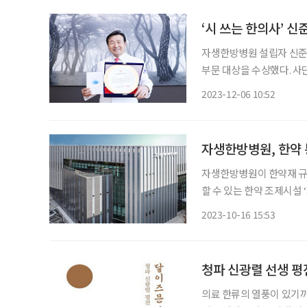
‘시 쓰는 한의사’ 
자생한방병원 설립자 신준식
부문 대상을 수상했다. 
협회의 후원으로 열린 ‘2
2023-12-06 10:52
내∙외빈 관계자들이 참석한
자생한방병원, 한약
자생한방병원이 한약재 규격
할 수 있는 한약 조제시설 
도 성남시 중원구에 있는 자
2023-10-16 15:53
에 한약 및 약침 조제시설,
청파 신광렬 선생 평전
의료 한류의 열풍이 있기까