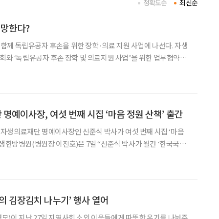
정확도순
최신순
 망한다?
께 독립유공자 후손을 위한 장학·의료 지원 사업에 나선다. 자생
복회와 ‘독립유공자 후손 장학 및 의료지원 사업’을 위한 업무협약
협약식에는 신민식 자생의료재단 사회공헌위원장과 이종찬 광복회장
등 양측 주요 관계자가 참석했다. 그동안 ‘독립운동을 하면 3대가 망한다’는
명예이사장, 여섯 번째 시집 ‘마음 정원 산책’ 출간
자생의료재단 명예이사장인 신준식 박사가 여섯 번째 시집 ‘마음
자생한방병원(병원장 이진호)은 7일 “신준식 박사가 월간 ‘한국국보
운 시집을 펴냈다”고 밝혔다. 이번 시집은 ‘마음 정원’이
 독자들에게 위로와 쉼, 희망의 메시지를 전하는 것을 주
의 김장김치 나누기’ 행사 열어
)이 지난 27일 지역사회 소외 이웃들에게 따뜻한 온기를 나눠주