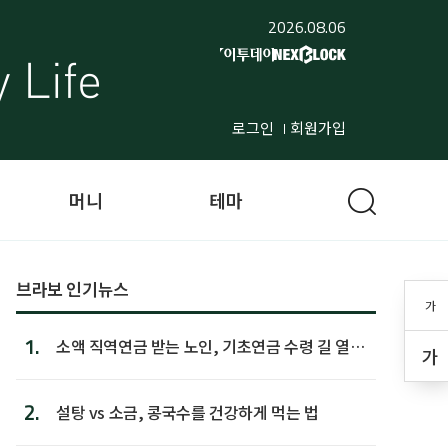
2026.08.06
로그인
회원가입
머니
테마
브라보 인기뉴스
가
1.
소액 직역연금 받는 노인, 기초연금 수령 길 열린
가
다
2.
설탕 vs 소금, 콩국수를 건강하게 먹는 법