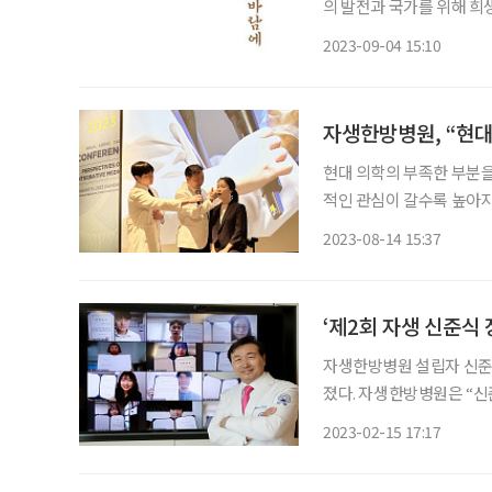
의 발전과 국가를 위해 희
에 평생 헌신한 한의사이자
2023-09-04 15:10
명 신호, 신현표)의 일대기
자생한방병원, “현대
현대 의학의 부족한 부분을
적인 관심이 갈수록 높아지
게 효과적인 대안이자 안
2023-08-14 15:37
실제 한 글로벌 리서치 기
‘제2회 자생 신준식 
자생한방병원 설립자 신준식
졌다. 자생한방병원은 “신
대학원생들을 위해 사재 약 
2023-02-15 17:17
는 이날 비대면으로 진행된