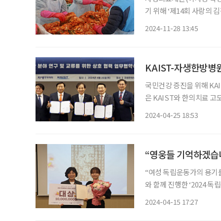
기 위해 ‘제14회 사랑의 김장김치 나누
자생봉사단 등 50여 명은
2024-11-28 13:45
김장김치를 담갔다. 병원 
KAIST-자생한방병원
국민건강 증진을 위해 K
은 KAIST와 한의치료 
혔다. 이날 협약식은 서
2024-04-25 18:53
박병모 이사장, KAIST 
“영웅들 기억하겠습
“여성 독립운동가의 용기
와 함께 진행한 ‘2024 
시상식은 경기도 성남시 
2024-04-15 17:27
사회공헌위원장(잠실자생한