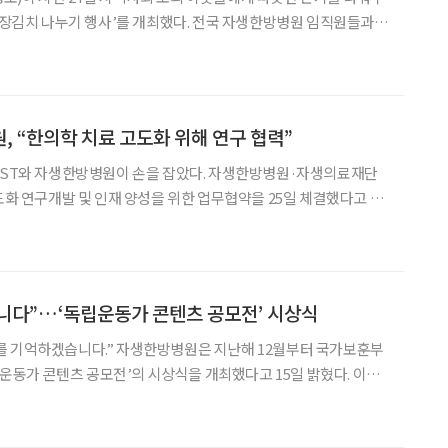
기 행사’를 개최했다. 전국 자생한방병원 임직원들과
 서울 강남구 소재 자생한방병원 야외 주차장에서 1500kg에 달하는
임직원과 봉사단원들은 배추 물 빼기, 배추 속 넣기
, “한의학 치료 고도화 위해 연구 협력”
AIST와 자생한방병원이 손을 잡았다. 자생한방병원·자생의료재단
고도화 연구개발 및 인재 양성을 위한 업무협약을 25일 체결했다고 밝
울 강남구 소재 자생한방병원에서 자생의료재단 신준식 명예이사장,
이광형 총장 등 각 기관의 주요 관계자들이 참석한 가운데 진
니다”…‘독립운동가 콘텐츠 공모전’ 시상식
를 기억하겠습니다.” 자생한방병원은 지난해 12월부터 국가보훈부
독립운동가 콘텐츠 공모전’의 시상식을 개최했다고 15일 밝혔다. 이날
소재 자생메디바이오센터에서 자생의료재단 박병모 이사장, 신민식
방병원장), 국가보훈부 강정애 장관, 최병완 복지증진국장 등