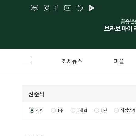
전체뉴스
피플
전체
1주
1개월
1년
직접입력