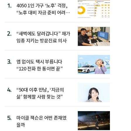
1.
4050 1인 가구 ‘노후’ 걱정,
“노후 대비 자금 준비 어려
워”
2.
“새벽에도 달려갑니다” 재가
임종 지키는 방문진료 의사
3.
앱 없이도 택시 부릅니다
“120 전화 한 통이면 끝”
4.
“50대 이후 만남, ‘지금의
삶’ 함께할 사람 찾는 것”
5.
마이클 잭슨은 어떤 존재였
을까