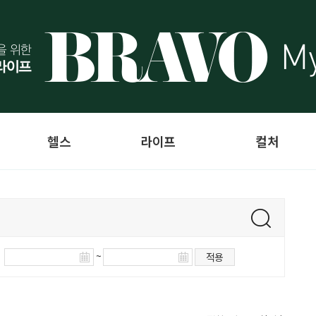
헬스
라이프
컬처
~
적용