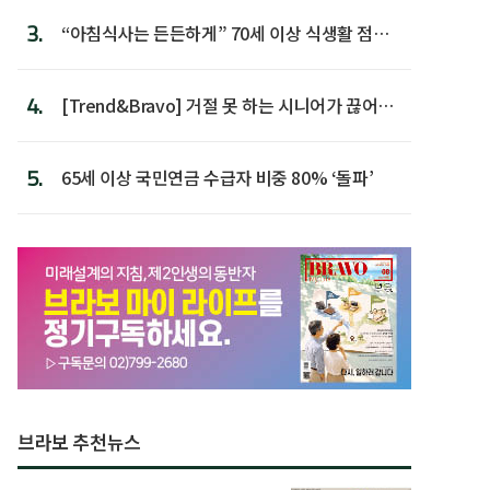
3.
“아침식사는 든든하게” 70세 이상 식생활 점수
가장 높아
4.
[Trend&Bravo] 거절 못 하는 시니어가 끊어야
할 행동 5
5.
65세 이상 국민연금 수급자 비중 80% ‘돌파’
브라보 추천뉴스