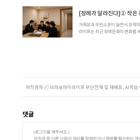
이완하고, 땀을 낸 뒤에는 수분을 보
감을 식힌다. 이들의 목욕 가방에 샴
[장례가 달라진다]② 작은
가족장과 무빈소장이 늘면서 장례의 
라이프는 최근 장례문화의 변화를 세
제를 살펴본다. 빈소를 차리지 않는
렌드모니터가 5월 28일부터 6월 2일
인의 장례를 무빈소 방식으로 치를 의
저작권자 ⓒ 브라보마이라이프 무단전재 및 재배포, AI학습
댓글