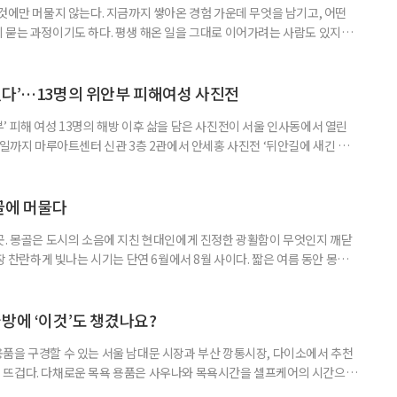
것에만 머물지 않는다. 지금까지 쌓아온 경험 가운데 무엇을 남기고, 어떤
 묻는 과정이기도 하다. 평생 해온 일을 그대로 이어가려는 사람도 있지만,
람을 만나며 얻은 보람, 자신이 변화시킬 수 있는 현장을 바탕으로 새로운 일
 사람을 ‘재미탐구형’으로 분류했다. 재미탐구형이 일에서 흥미와 의미를 중
 뜻은 아니다. 다만 재미탐구형에게 일은 급여만으로 충족되지 않는다
했다’…13명의 위안부 피해여성 사진전
 피해 여성 13명의 해방 이후 삶을 담은 사진전이 서울 인사동에서 열린
7일까지 마루아트센터 신관 3층 2관에서 안세홍 사진전 ‘뒤안길에 새긴 이
전쟁 당시의 피해 사실만 보여주는 전시는 아니다. 사진과 영상, 유품, 기록물
귀향하지 못한 채 낯선 땅에서 이어간 삶을 살핀다. 고향을 기억한 시간과
문서, 피해 장소를 다시 찾으며 어렵게 꺼낸 증언이 한 사람
골에 머물다
곳. 몽골은 도시의 소음에 지친 현대인에게 진정한 광활함이 무엇인지 깨닫
가장 찬란하게 빛나는 시기는 단연 6월에서 8월 사이다. 짧은 여름 동안 몽골
 뿜어낸다. 낮에는 쾌적한 바람이, 밤에는 쏟아질 듯한 은하수가 여행자를 맞
지의 드넓은 초원부터 거친 오프로드를 지나야 만날 수 있는 고비의 붉은 사
품으로 떠나는 여정을 시작한다. 몽골의 대표 여행지, 테를지 국립
방에 ‘이것’도 챙겼나요?
품을 구경할 수 있는 서울 남대문 시장과 부산 깡통시장, 다이소에서 추천
 뜨겁다. 다채로운 목욕 용품은 사우나와 목욕시간을 셀프케어의 시간으로
 젊은 세대는 목욕 전후의 감각을 세밀하게 나눈다. 들어가기 전에는 몸을