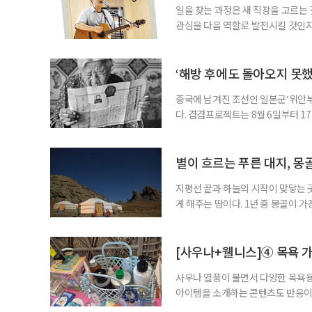
일을 찾는 과정은 새 직장을 고르는 
관심을 다음 역할로 발전시킬 것인지
어떤 이는 오래 품어온 관심사와 사
을 구상한다. 이번 기사에서는 이런
시한다고 해서 수익을 가볍게 본다는
‘해방 후에도 돌아오지 못
중국에 남겨진 조선인 일본군‘위안부’
다. 겹겹프로젝트는 8월 6일부터 1
름’을 개최한다. 관람료는 무료다. 
을 통해 피해 여성들이 해방 뒤에도 
자신의 생애를 증명하기 위해 간직한 
별이 흐르는 푸른 대지, 몽
지평선 끝과 하늘의 시작이 맞닿는 
게 해주는 땅이다. 1년 중 몽골이 
의 대지는 가장 생기 넘치는 초록을
이한다. 유목민의 영혼이 깃든 테를
막까지. 시간이 멈춘 듯한 대자연의 
[사우나+웰니스]④ 목욕 가
사우나 열풍이 불면서 다양한 목욕용
아이템을 소개하는 콘텐츠도 반응이
활용하도록 돕는다. 사우나를 즐기는