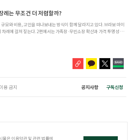
충하고, 씻을 때는 피부에 닿는 소재를 고르고, 나온 뒤에는 두피와 피부 열
푸나 로션은 물론 방석·모자·물병·티백·간식, 피부 상태에 맞춘 샤워 타
 장례는 무조건 더 저렴할까?
규모와 비용, 고인을 떠나보내는 방식이 함께 달라지고 있다. 브라보 마이
 차례에 걸쳐 짚는다. 2편에서는 가족장·무빈소장 확산과 가격 투명성 문
 장례에 대한 관심이 커지고 있다. 시장조사 전문기업 마크로밀엠브레인 트
까지 전국 만 19~69세 남녀 1000명을 대상으로 실시한 조사에 따르면, 본
향이 있다는 응답은 71.8%였다. 연령이 높을수록 의향도 강했다.
 이용 금지
공지사항
구독신청