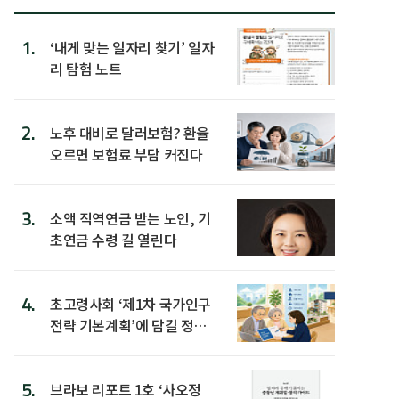
1.
‘내게 맞는 일자리 찾기’ 일자
리 탐험 노트
2.
노후 대비로 달러보험? 환율
오르면 보험료 부담 커진다
3.
소액 직역연금 받는 노인, 기
초연금 수령 길 열린다
4.
초고령사회 ‘제1차 국가인구
전략 기본계획’에 담길 정책
은
5.
브라보 리포트 1호 ‘사오정