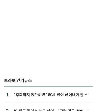
브라보 인기뉴스
1.
"후회하지 않으려면" 60세 넘어 끊어내야 할 사
람 1위
2.
‘아파도 집에서 늙고 싶어…’ 고령 가구 40% 노