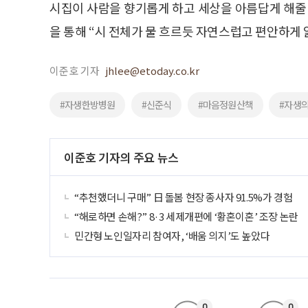
시집이 사람을 향기롭게 하고 세상을 아름답게 해줄
을 통해 “시 전체가 물 흐르듯 자연스럽고 편안하게 
이준호 기자
jhlee@etoday.co.kr
#자생한방병원
#신준식
#마음정원산책
#자생
이준호 기자의 주요 뉴스
“추천했더니 구매” 日 돌봄 현장 종사자 91.5%가 경험
“해로하면 손해?” 8·3 세제개편에 ‘황혼이혼’ 조장 논란
민간형 노인일자리 참여자, ‘배움 의지’도 높았다
0
0