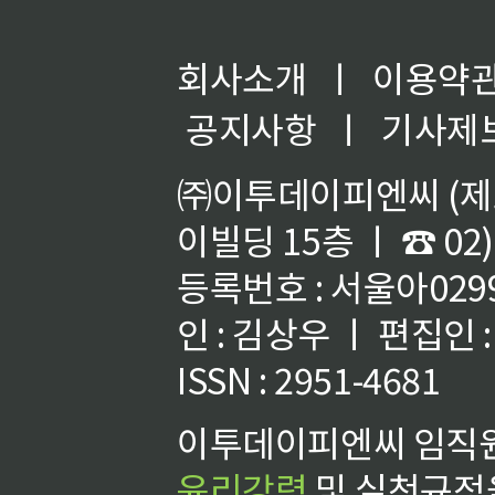
회사소개
ㅣ
이용약
공지사항
ㅣ
기사제
㈜이투데이피엔씨 (제호
이빌딩 15층 ㅣ ☎ 02)
등록번호 : 서울아02992
인 : 김상우 ㅣ 편집인
ISSN : 2951-4681
이투데이피엔씨 임직원
윤리강령
및 실천규정을