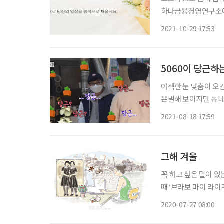
하나금융경영연구소에 
48%, 25% 증가했으
2021-10-29 17:53
상품 정기배송도 40
5060이 당근하
어색한 눈 맞춤이 오간다
은밀해 보이지만 동네
(코로나19) 재확산
2021-08-18 17:59
즈리테일에 따르면 20
그해 겨울
꼭 하고 싶은 말이 있
때 ‘브라보 마이 라
써주셨습니다. 너와 만나기로 했던 곳은 종로 2가의, 지금은 문을 닫은 어느 서점 앞이었다.
2020-07-27 08:00
1980년대 초중반까지