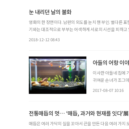
눈 내리던 날의 불화
영화의 한 장면이다. 남편의 외도를 눈치 챈 부인. 별다른 표현 없이 서먹하게 마주앉아 있다. 눈 쌓인 스키장이 배경이다. 카페의 활
기와는 대조적으로 부부는 어색하게 서로의 시선을 피하고 있
류에도 여자는 나가버린다. 남은 술을 다 마신 남자가 쓸쓸
2018-12-12 08:43
아들의 어항 이
이사한 아들네 집에 가
귀여운 손녀가 조그마
요, 예쁘죠?” 하며 
2017-08-07 10:16
그러나 결혼 전에는 
전통매듭의 멋… ‘매듭, 과거와 현재를 잇다’展
매듭은 여러 가닥의 실을 꼬아서 끈을 만든 다음 여러 가지