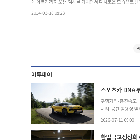
에 이르기까지 오랜 역사를 거치면서 다채로운 모습으로 발전
한 전시가 열린다. 경기도박물관(관장 이원복)은 20
2014-03-18 08:23
이투데이
스포츠카 DNA
주행거리·충전속도→브
셔리·공간 활용성 앞세워 '프리미엄 시장
지 않고 있다. 억대
2026-07-11 09:00
성을 앞세워 차별화 경
한일국교정상화 6