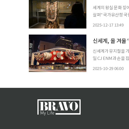
세계의 왕실 문화 짚
살펴" 국가유산청 국립고궁박물관은 18일부터 내년 2월 22일까지 박물관 개관 20주년과 한
일국교정상화 60주
2025-12-17 13:49
신세계, 올 겨울
신세계가 뮤지컬을 가미한 
일 CJ ENM과 손을 
신세계스퀘어 대형 미
2025-10-29 06:00
럴을 찾는다는 내용으