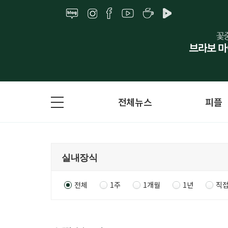
전체뉴스
피플
전체
1주
1개월
1년
직