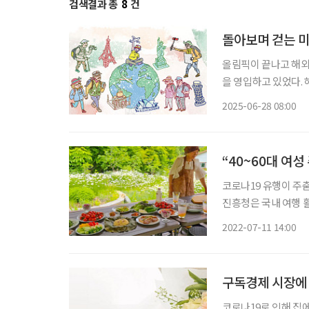
검색결과 총
8
건
돌아보며 걷는 
올림픽이 끝나고 해외
을 영입하고 있었다.
여는 적었지만, 해외
2025-06-28 08:00
객들을 인솔하는 일이
“40~60대 여성
코로나19 유행이 주
진흥청은 국내 여행 
은 여행’ 상품인 ‘농
2022-07-11 14:00
행객이 농촌교육농장,
구독경제 시장에 
코로나19로 인해 집