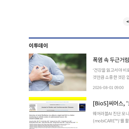
이투데이
폭염 속 두근거림
‘건강을 잃고서야 비
것만큼 소중한 것은 
쏙)’을 통해 일상생활에
2026-08-01 09:00
지는 여름철에는 온열
[BioS]씨어스,
웨어러블AI 진단 모니
(mobiCARE™)'
'Journal of Strok