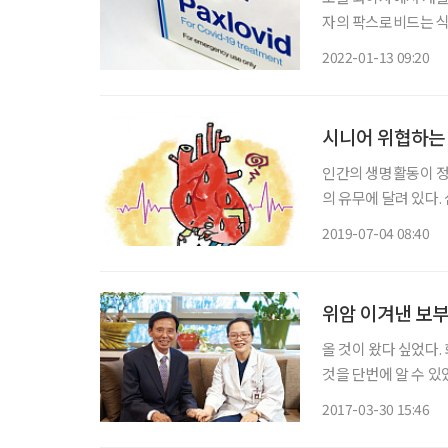
자의 팍스로비드는 식
27일 긴급사용 승인됐다. 팍스로비드는 1월 13일 목요일에 초도 물량이 국내에 
2022-01-13 09:20
분)되며, 1월 말까지
시니어 위협하는 
인간의 생명활동이 정
의 유무에 달려 있다.
심장에 발생하는 질환
2019-07-04 08:40
나의 병이라고 말하기
위암 이겨낸 보
올 것이 왔다 싶었다.
것을 단번에 알 수 있
의 모습이었다. 하지
2017-03-30 15:46
했다. 고려대학교 구