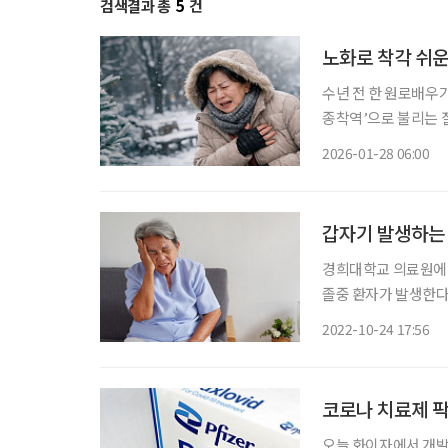
검색결과 총
5
건
노화로 착각 쉬운
수년 전 한 원로배우
종착역’으로 불리는 
태를 말한다. 나이 들
2026-01-28 06:00
심부전에 관한 궁금
갑자기 발생하는 ‘
경희대학교 의료원에 따
졸중 환자가 발생한다
진입하면서 더 많은 
2022-10-24 17:56
30분 이내에 치료할
코로나 치료제 
오늘 화이자에서 개발한