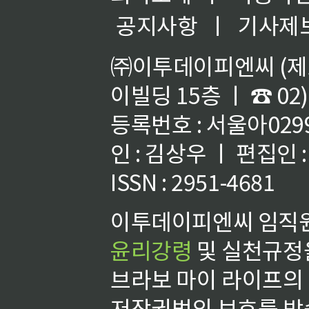
공지사항
ㅣ
기사제
㈜이투데이피엔씨 (제호
이빌딩 15층 ㅣ ☎ 02)
등록번호 : 서울아02992
인 : 김상우 ㅣ 편집인
ISSN : 2951-4681
이투데이피엔씨 임직원
윤리강령
및 실천규정을
브라보 마이 라이프의
저작권법의 보호를 받