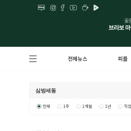
전체뉴스
피플
전체
1주
1개월
1년
직