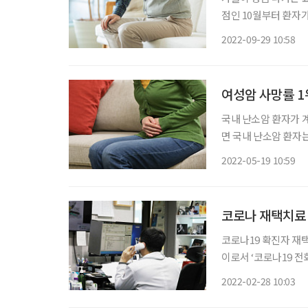
점인 10월부터 환자가
러운 기온 하락이 심장에 부담을 주기 
2022-09-29 10:58
관내과 교수는 “가을
여성암 사망률 1
국내 난소암 환자가
면 국내 난소암 환자는 
다. 특히 폐경 이후
2022-05-19 10:59
코로나 재택치료 
코로나19 확진자 재
이로서 ‘코로나19 전화
19 전화상담 병·의원
2022-02-28 10:03
가 유선으로 이뤄지기