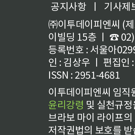
공지사항
ㅣ
기사제
㈜이투데이피엔씨 (제호
이빌딩 15층 ㅣ ☎ 02)
등록번호 : 서울아02992
인 : 김상우 ㅣ 편집인
ISSN : 2951-4681
이투데이피엔씨 임직원
윤리강령
및 실천규정을
브라보 마이 라이프의
저작권법의 보호를 받