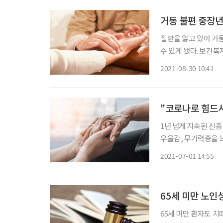
거동 불편 중장년
질환을 앓고 있어 거
수 있게 됐다. 보건복지
부와 건강보험심사평가
2021-08-30 10:41
참여 한의원 모집 및 
"코로나로 힘드시
1년 넘게 지속된 신
우울감, 무기력증을 느끼는 ‘
근 발간한 진료비통계
2021-07-01 14:55
65세 미만 노인
65세 미만 환자도 