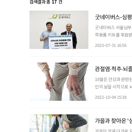
검색결과 총
17
건
굿네이버스-심평
굿네이버스 서울남부
학용품 키트를 후원받아
은 굿네이버스 서울
2025-07-31 16:56
추경수 심평원 서울본
재학
관절염‧척추‧뇌졸
10월은 건강과 관련된 
인의 날을 시작으로 
다룬다. 10월 12일은 세계보건기구(WHO)가 정한 세계 관절염의 날이다. 관절염과 근골격계
2022-10-04 15:38
질환으로 고통 받는 
가을과 찾아온 ‘
가을이 성큼 다가온 