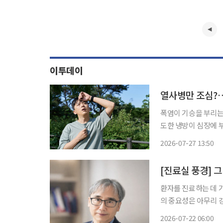
이투데이
열사병만 조심?…
폭염이 기승을 부리는
도한 냉방이 심장에 부
건강보험심사평가원에 따
2026-07-27 13:50
9441명으로 약 12%
[진료실 풍경] 그
환자를 진료하는 데 
의 중요성은 아무리 
주저해서는 안 된다.
2026-07-22 06:00