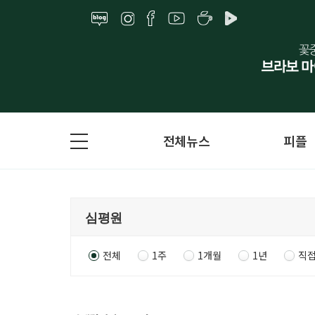
전체뉴스
피플
전체
1주
1개월
1년
직