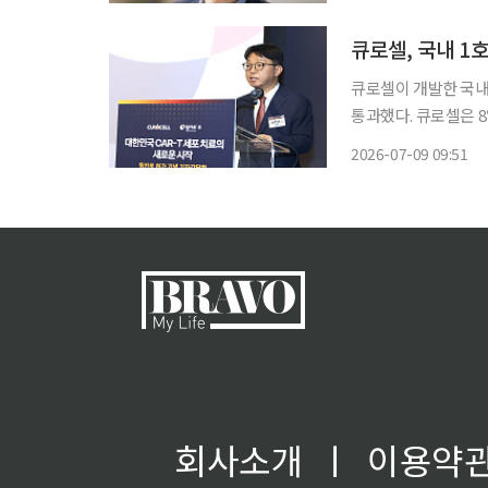
큐로셀이 개발한 국내 
통과했다. 큐로셀은 8일 열린 건강보험심사평가원(심평원) 산하 제6차 중증질환심의위원회
(암질심)에서 급여 기
2026-07-09 09:51
를 받은 이후 첫 암
회사소개
ㅣ
이용약