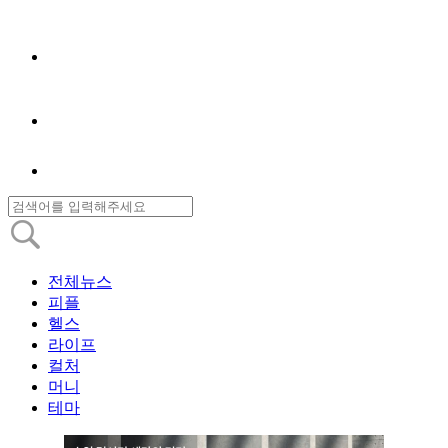
전체뉴스
피플
헬스
라이프
컬처
머니
테마