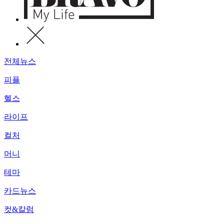
전체뉴스
피플
헬스
라이프
컬처
머니
테마
카드뉴스
컷&칼럼