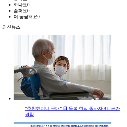
화나요
0
슬퍼요
0
더 궁금해요
0
최신뉴스
“추천했더니 구매” 日 돌봄 현장 종사자 91.5%가
경험