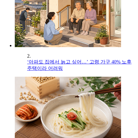
2.
‘아파도 집에서 늙고 싶어…’ 고령 가구 40% 노후
주택이라 어려워