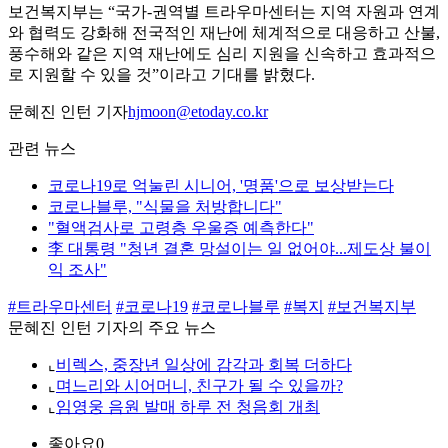
보건복지부는 “국가-권역별 트라우마센터는 지역 자원과 연계
와 협력도 강화해 전국적인 재난에 체계적으로 대응하고 산불,
풍수해와 같은 지역 재난에도 심리 지원을 신속하고 효과적으
로 지원할 수 있을 것”이라고 기대를 밝혔다.
문혜진 인턴 기자
hjmoon@etoday.co.kr
관련 뉴스
코로나19로 억눌린 시니어, '명품'으로 보상받는다
코로나블루, "식물을 처방합니다"
"혈액검사로 고령층 우울증 예측한다"
李 대통령 "청년 결혼 망설이는 일 없어야...제도상 불이
익 조사"
#트라우마센터
#코로나19
#코로나블루
#복지
#보건복지부
문혜진 인턴 기자의 주요 뉴스
⌞
비렉스, 중장년 일상에 감각과 회복 더하다
⌞
며느리와 시어머니, 친구가 될 수 있을까?
⌞
임영웅 음원 발매 하루 전 청음회 개최
좋아요
0