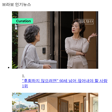
브라보 인기뉴스
1.
"후회하지 않으려면" 60세 넘어 끊어내야 할 사람
1위