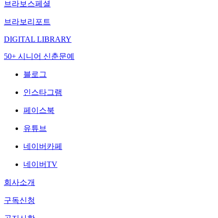
브라보스페셜
브라보리포트
DIGITAL LIBRARY
50+ 시니어 신춘문예
블로그
인스타그램
페이스북
유튜브
네이버카페
네이버TV
회사소개
구독신청