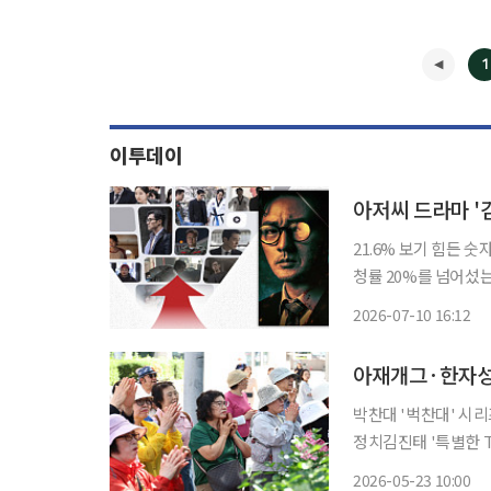
1
이투데이
아저씨 드라마 '
21.6% 보기 힘든 숫자가 초반부터 나왔습니다. SBS 금토드라마 ‘김부장’이 방송 4회 만에 시
청률 20%를 넘어섰는
21.6%. 1회 9.5%로
2026-07-10 16:12
갈아치웠
아재개그·한자성
박찬대 '벅찬대' 시리
정치김진태 '특별한 TWO표'…언어유희 
자', '호남의 사위', 
2026-05-23 10:00