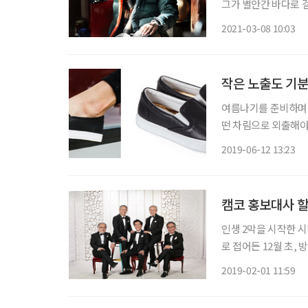
그가 별안간 바다로 
사라졌다. 그러자 놀란
2021-03-08 10:03
리를 수면 위로 쑥 내
작은 노출도 기분
여름나기를 준비하며 
떤 차림으로 외출해야 
노출도 부담스럽게만 느껴
2019-06-12 13:23
어떤 신발이 떠오르는가
캠코 홍보대사 할
인생 2막을 시작한 
로 접어든 12월 초,
있으면 3~4회 연습
2019-02-01 11:59