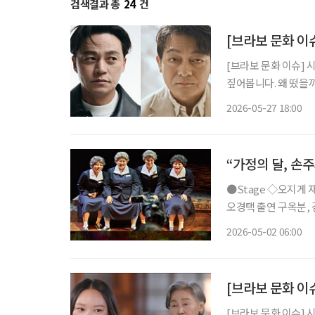
검색결과 총
24
건
[브라보 문화 이슈
[브라보 문화 이슈] 
짚어봅니다. 왜 떴을까? 최근 공연계에서는 묘한 장면이 펼쳐지고 있다. 러시아 극작가 안톤
체호프의 대표 희곡 ‘
2026-05-27 18:00
성 주연의 ‘바냐 삼촌
“가정의 달, 손
●Stage ◇오지게 재밌는 가시나들 일정 5월 15일 ~ 6월 28일 장소 국립극장 하늘극장 연출
오경택 출연 구옥분, 김
지컬 ‘오지게 재밌는
2026-05-02 06:00
곡 가시나들’과 에세
[브라보 문화 이
[브라보 문화 이슈] 