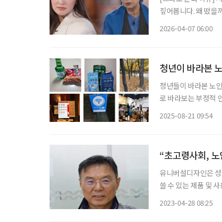
짚어봅니다. 왜 떴을까? 넷플릭스 시리즈 ‘브리저튼 시즌4’가 글로벌 82개국 1위를 기록 중인
가운데, 여주인공이 
2026-04-07 06:00
린이다. 여기에 그가
청년이 바라본 노
청년들이 바라본 노인
로 바라보는 부정적 인
실과 대안’ 포럼에서
2025-08-21 09:54
인권적 관점’을 주제로
“초고령사회, 노
유니버설디자인은 성별
쓸 수 있는 제품 및
버설디자인을 적용한 
2023-04-28 08:25
공급하는 일을 하는 