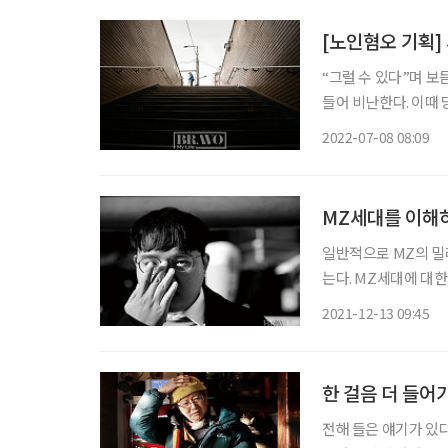
[노인혐오 기획]
“그럴 수 있다”며 보
들어 비난한다. 이때
다. 상대의 입장에서 한 번 더 
2022-07-08 08:09
MZ세대를 이해하
일반적으로 MZ의 밀레
는다. MZ세대에 대
싶다면서, 정작 MZ세
2021-12-13 09:45
작했다. 기성 언론의 
한 걸음 더 들어가
전해 들은 얘기가 있다