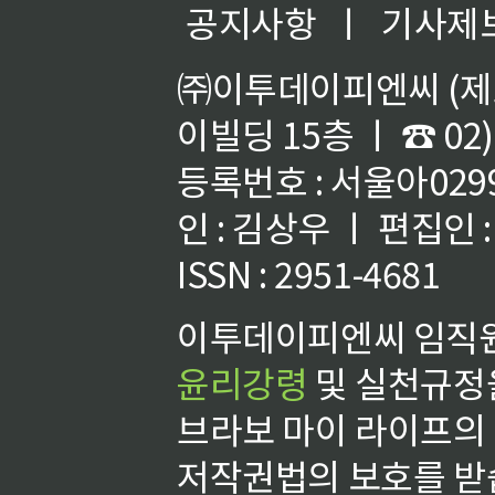
공지사항
ㅣ
기사제
㈜이투데이피엔씨 (제호
이빌딩 15층 ㅣ ☎ 02)
등록번호 : 서울아02992
인 : 김상우 ㅣ 편집인
ISSN : 2951-4681
이투데이피엔씨 임직원
윤리강령
및 실천규정을
브라보 마이 라이프의
저작권법의 보호를 받