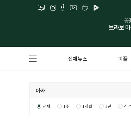
전체뉴스
피플
전체
1주
1개월
1년
직