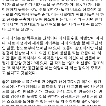
‘네가 말을 못 한다, 네가 글을 못 쓴다’가 아니라, ‘내가 너를
이해하지 못하는 것일 수도 있다’가 될 때 비로소 상호적이고
서로를 성찰하게 만들어준다. 이는 서로에게 귀를 기울이게 하
고 관계를 구축하기 위해 힘쓰게 만든다. 김 작가는 서면 인터
뷰에서 “이러한 태도가 노인 혐오를 풀어나가는 데 꼭 필요하
다”고 힘을 실었다.
리터러시는 칼 휘두르는 권력이나 과시를 위한 바벨탑이 아니
다. 서로의 생각과 세계를 이어주는 다리 역할을 할 때 극단적
인 갈등, 혐오로부터 벗어날 수 있다. 소통이 강조되지만 사실
경청과 협상보다 자기 의견 표현에 방점을 찍는 요즘이다. 하
지만 올바른 리터러시의 미덕은 ‘상대의 이견이나 반론에 어
떻게 응답할 것인가’에 있다. 김 작가는 “엄기호 선생이 강조하
는 ‘리터러시란 응답할 줄 아는 역량이다’라는 정의에 주목하
고 싶다”고 덧붙였다.
좋은 리터러시를 가꾸려면 어떻게 해야 할까. 김 작가는 장편
소설이나 다큐멘터리 시리즈를 비롯해 긴 호흡의 글이나 콘텐
츠를 접하며 인물과 시대, 그들의 관계, 그것이 만들어내는 변
화를 읽어내려 노력할 것을 권한다. 공공도서관, 동네 서점 같
은 스스로를 돌아볼 수 있는 공간을 자주 찾아도 좋다. ‘좋은