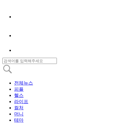
전체뉴스
피플
헬스
라이프
컬처
머니
테마