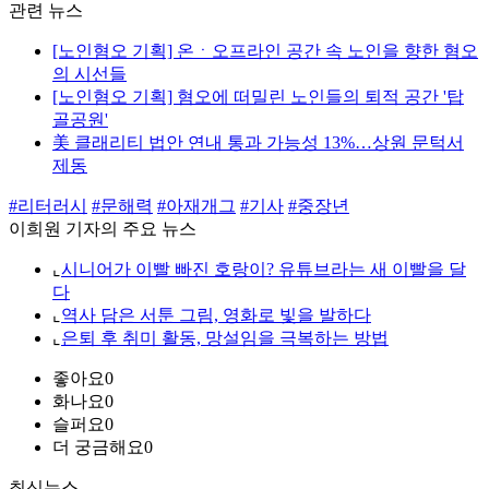
관련 뉴스
[노인혐오 기획] 온ㆍ오프라인 공간 속 노인을 향한 혐오
의 시선들
[노인혐오 기획] 혐오에 떠밀린 노인들의 퇴적 공간 '탑
골공원'
美 클래리티 법안 연내 통과 가능성 13%…상원 문턱서
제동
#리터러시
#문해력
#아재개그
#기사
#중장년
이희원 기자의 주요 뉴스
⌞
시니어가 이빨 빠진 호랑이? 유튜브라는 새 이빨을 달
다
⌞
역사 담은 서툰 그림, 영화로 빛을 발하다
⌞
은퇴 후 취미 활동, 망설임을 극복하는 방법
좋아요
0
화나요
0
슬퍼요
0
더 궁금해요
0
최신뉴스