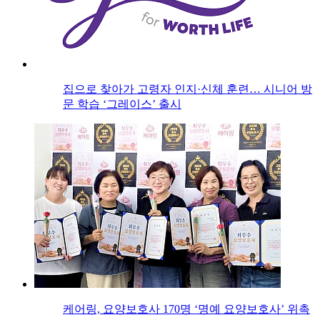
집으로 찾아가 고령자 인지·신체 훈련… 시니어 방
문 학습 ‘그레이스’ 출시
케어링, 요양보호사 170명 ‘명예 요양보호사’ 위촉