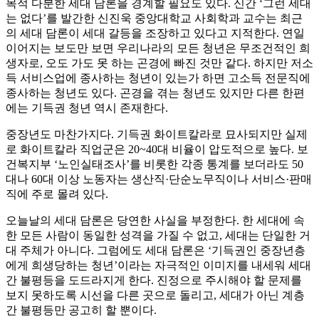
목적 다분한 세대 담론을 경계할 필요도 있다. 신간 ‘그런 세대
는 없다’를 발간한 신진욱 중앙대학교 사회학과 교수는 최근
의 세대 담론이 세대 갈등을 조장하고 있다고 지적한다. 연일
이어지는 보도만 보면 우리나라의 모든 청년은 무조건적인 희
생자로, 오도 가도 못 하는 곤경에 빠진 것만 같다. 하지만 저소
득 서비스업에 종사하는 청년이 있는가 하면 고소득 전문직에
종사하는 청년도 있다. 곤경을 겪는 청년도 있지만 다른 한편
에는 기득권 청년 역시 존재한다.
중장년도 마찬가지다. 기득권 화이트칼라로 묘사되지만 실제
로 화이트칼라 직업군은 20~40대 비율이 압도적으로 높다. 보
건복지부 ‘노인실태조사’를 비롯한 각종 통계를 보더라도 50
대나 60대 이상 노동자는 생산직·단순노무직이나 서비스·판매
직에 주로 몰려 있다.
오늘날의 세대 담론은 당연한 사실을 부정한다. 한 세대에 속
한 모든 사람이 동일한 성격을 가질 수 없고, 세대는 단일한 거
대 주체가 아니다. 그럼에도 세대 담론은 ‘기득권인 중장년층
에게 희생당하는 청년’이라는 자극적인 이미지를 내세워 세대
간 불평등을 도드라지게 한다. 진정으로 주시해야 할 문제를
보지 못하도록 시선을 다른 곳으로 돌리고, 세대가 아닌 계층
간 불평등만 공고히 할 뿐이다.