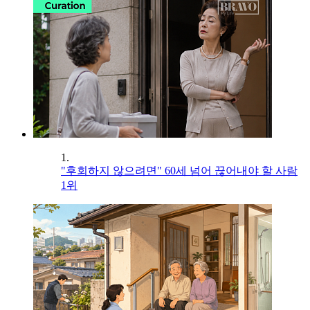
1.
"후회하지 않으려면" 60세 넘어 끊어내야 할 사람
1위