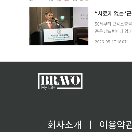
이엔알시스템, 씨피시
50세부터 근감소증을
증은 당뇨병이나 암에
질환으로 중년층부터 운
2026-05-17 18:07
과 대한근감소증학회는
(Orthop
회사소개
ㅣ
이용약