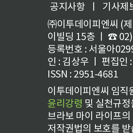
공지사항
ㅣ
기사제
㈜이투데이피엔씨 (제호
이빌딩 15층 ㅣ ☎ 02)
등록번호 : 서울아02992
인 : 김상우 ㅣ 편집인
ISSN : 2951-4681
이투데이피엔씨 임직원
윤리강령
및 실천규정을
브라보 마이 라이프의
저작권법의 보호를 받