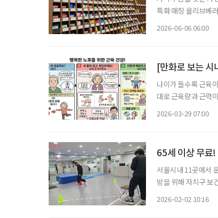
특화 매장 올리브베러
형 약국, 간편한 검
2026-06-06 06:00
이 약국 안팎으로 넓
[만화로 보는 시
나이가 들수록 근육이 
대로 근육량과 근력이
저하, 균형 능력 감소,
2026-03-29 07:00
리청 국가건강정보포털
65세 이상 무료
서울시내 11곳에서 운
방을 위해 자치구 보건소와 협력에 나선다. 앞
력 측정ㆍ관리까지 통합 건강관
2026-02-02 10:16
‘대사증후군 관리 사업