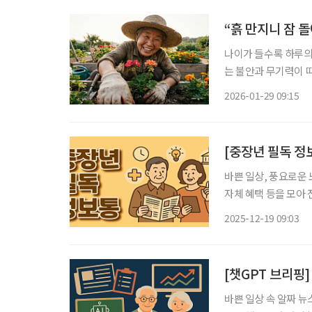
“흙 만지니 잠 
나이가 들수록 하루의
는 불안과 무기력이 따
작하자, 생활이 눈에 띄게 달라
2026-01-29 09:15
그룹이 운영하는 ‘남방
[중장년 필독 정
바쁜 일상, 풍요로운 
자체 혜택 등을 모아 전달 드립니다. 서울시, 어르신 통합
쇠’ 예방의 중요성이
2025-12-19 09:03
[챗GPT 브리핑]
바쁜 일상 속 알짜 뉴