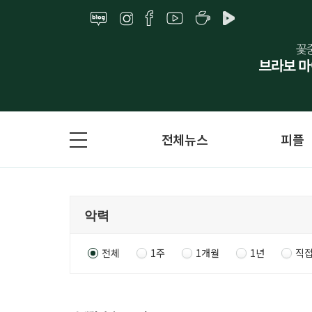
전체뉴스
피플
전체
1주
1개월
1년
직