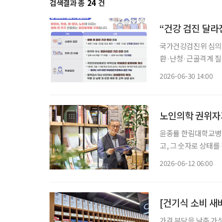
검색결과 총
24
건
“건강 검진 달라
국가건강검진위 심의 거
환·난청·근골격계 질환 등 유병률 
5년간 적용할 국가건강검진종합계획을
2026-06-30 14:00
을 거쳐 ‘생애맞춤 
노인의학 권위자가
윤종률 한림대학교병원 명예교수
고, 그 숫자로 상태를
국내 노인의학 권위자
2026-06-12 06:00
기한다. “혈압
[건기식 소비 새
가격 부담을 낮춘 가