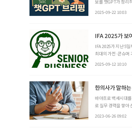
보를 챗GPT가 정리하고 편집국
명칭 변경 논의 재점화
2025-09-22 10:03
다’는 부정적 의미가 
IFA 2025가 
IFA 2025가 지난 
최대의 가전·콘슈머 기
Future)’다. 스
2025-09-12 10:10
에서 보여줬다. 고령
한의사가 말하는
바야흐로 백세시대를 
로 실무 경력을 쌓아 
들고 ‘열공 모드’에 
2023-06-26 09:02
창업에 도움이 되기 때