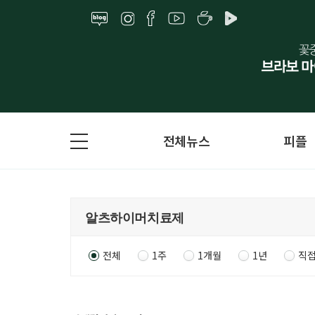
전체뉴스
피플
전체
1주
1개월
1년
직