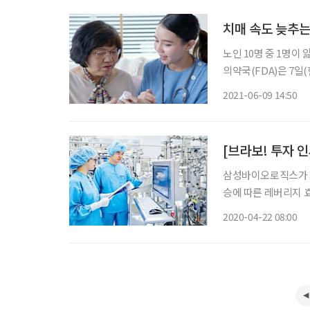
치매 속도 늦추는 
노인 10명 중 1명이 
의약국(FDA)은 7
알츠하이머 치료제인 
2021-06-09 14:50
는 속도를 늦추는 효
[브라보! 투자 
삼성바이오로직스가 지
승에 따른 레버리지 효
억 원 규모의 신종코
2020-04-22 08:00
는 3공장 수주목표 