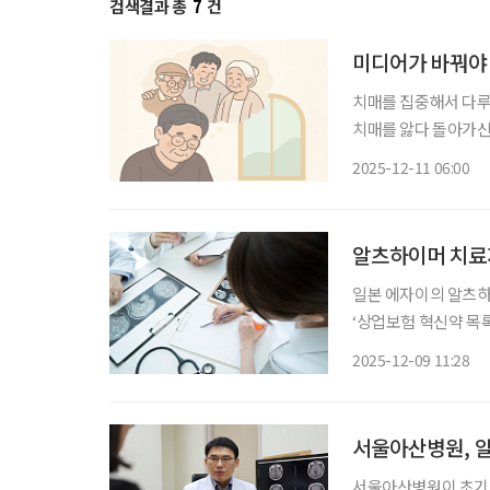
검색결과 총
7
건
미디어가 바꿔야 
치매를 집중해서 다루는 언론사에
치매를 앓다 돌아가신
20대에 영 케어러로 시
2025-12-11 06:00
느 순간 기억을 점차 
알츠하이머 치료제
일본 에자이의 알츠하
‘상업보험 혁신약 목록
의료보험 약가 목록(
2025-12-09 11:28
보장 통로를 열어주는
서울아산병원, 알
서울아산병원이 초기 