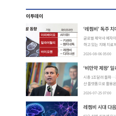
이투데이
‘레켐비’ 독주 
글로벌 제약사 에자이
하고 있는 치매 치료
내세우는 국내외 제약
2026-08-06 05:00
내 바이오 기업의 경
다
‘비만약 제왕’ 
시총 1조달러 돌파…제
산 플랫폼으로 활용온
학 이해에는 아직 한
2026-07-25 07:00
업의 사업모델 재편에
레켐비 시대 다음