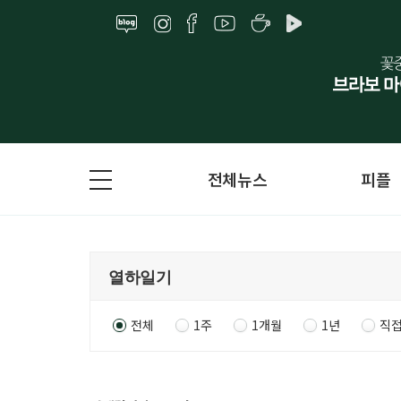
전체뉴스
피플
전체
1주
1개월
1년
직