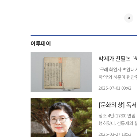
이투데이
박제가 친필본 '
'구례 화엄사 벽암대사비' 등 총 9건 
학의'와 허준이 편찬한 의학
따르면, '박제가 고
2025-07-01 09:42
[문화의 창] 독서
정조 4년(1780) 
행하였다. 건륭제의 
하(지금의 허베이성 청
2025-03-27 18:53