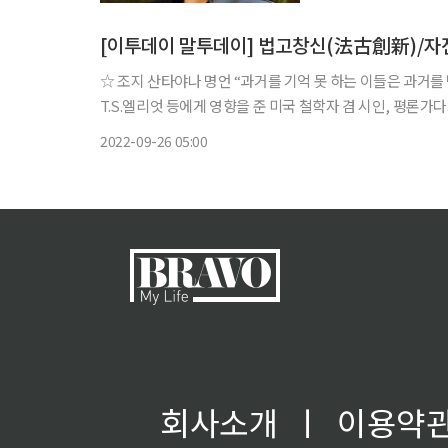
미, 호는 연암으로
[이투데이 말투데이] 법고창신(法古創新)/자전
☆ 조지 산타야나 명언 “과거를 기억 못 하는 이들은 과거를 반복하기 마련이다.” 데뷔작 ‘미의 의식’으로 비판적 실재론을 설명해
T.S.엘리엇 등에게 영향을 준 미국 철학자 겸 시인, 평론가다
시인 철학자’, 퓨리터니즘이 미국 문화에 끼친 영향을 비판한
2022-09-26 05:00
회사소개
ㅣ
이용약