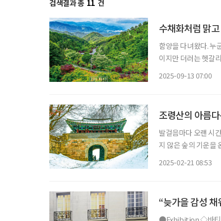
검색결과 총
11
건
수채화처럼 맑고 
함양을 다녀왔다. 누
이지만 더러는 헷갈리기
해 세상 속의 자연임을 알린 곳, 경남 함양이
2025-09-13 07:00
이 길을 떠나고 싶을 
조령산의 아름다
발걸음마다 오랜 시간 
지 않은 숲의 기운을 
도 너그러워질 수밖에 
2025-02-21 08:53
다. 새들도 쉬어 간다
“늦가을 감성 채
●Exhibition ◇바티망 일정 12월 28일까지 장소 노들섬 노들서가 건물 외벽에 사람이 매달