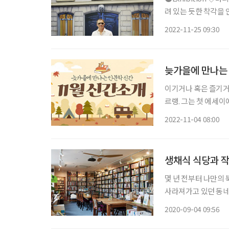
려 있는 듯한 착각을 안
망’은 프랑스어로 ‘
2022-11-25 09:30
레안드로 에를리치(Leand
늦가을에 만나는
이기거나 혹은 즐기거
르랭. 그는 첫 에세
다. 동시에 정체성에 대한 고
2022-11-04 08:00
석훈·니케북스 저자는
생채식 식당과 작
몇 년 전부터 나만의
사라져가고 있던 동네
에 앉아 차 한 잔 마
2020-09-04 09:56