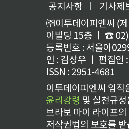
공지사항
ㅣ
기사제
㈜이투데이피엔씨 (제호
이빌딩 15층 ㅣ ☎ 02)
등록번호 : 서울아02992
인 : 김상우 ㅣ 편집인
ISSN : 2951-4681
이투데이피엔씨 임직원
윤리강령
및 실천규정을
브라보 마이 라이프의
저작권법의 보호를 받