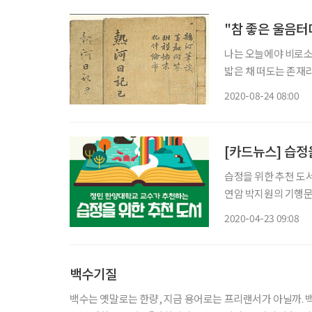
"참 좋은 울음터
나는 오늘에야 비로소
밟은 채 떠도는 존재
도 모르게 이렇게 외쳤다. 
2020-08-24 08:00
오는 한 대목, 그 유명
[카드뉴스] 습정
습정을 위한 추천 도서 -by 정민 열하일기 (박지원 저) 18세
연암 박지원의 기행문
사유, 조선 사회에 대
2020-04-23 09:08
백수기질
백수는 옛말로는 한량, 지금 용어로는 프리랜서가 아닐까. 