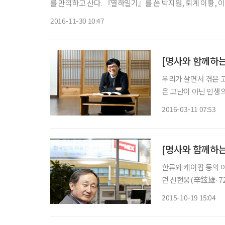
를 만끽하고 산다. 『열하일기』를 쓴 박지원, 퇴계 이황, 이
동기와 과정은 사람마다 다르다. 공통적인 기질은 구속받고 
2016-11-30 10:47
우리가 살면서 겪은 
은 고난이 아닌 인생
모여야만 인생의 큰 지
2016-03-11 07:53
씨다. 그녀는 중년 
한류와 케이팝 등의 
던 신현웅(辛鉉雄·7
불어, ‘종묘제례악’
2015-10-19 15:04