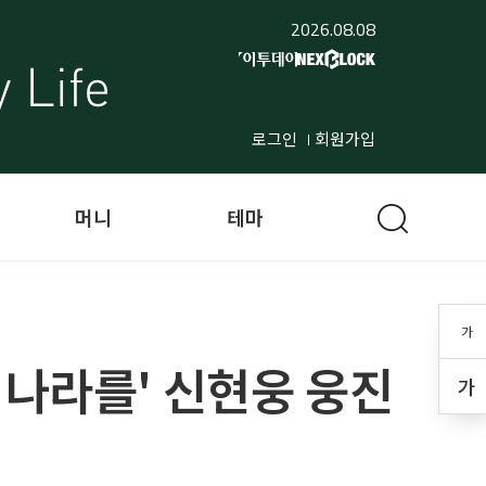
2026.08.08
로그인
회원가입
머니
테마
가
 나라를' 신현웅 웅진
가