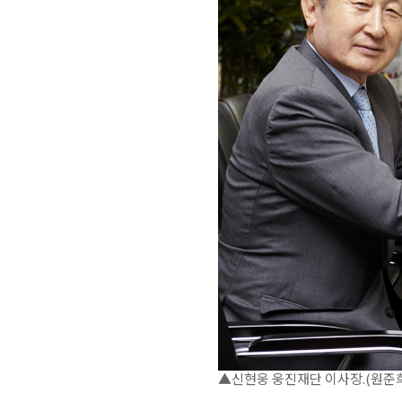
▲신현웅 웅진재단 이사장.(원준