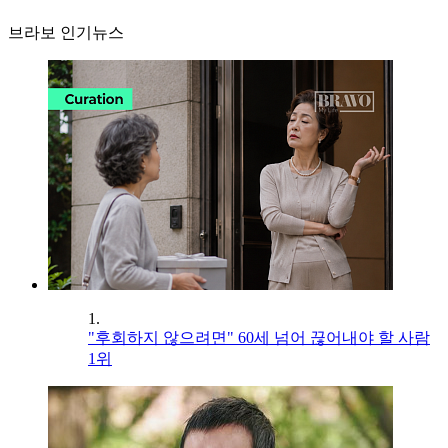
브라보 인기뉴스
1.
"후회하지 않으려면" 60세 넘어 끊어내야 할 사람
1위