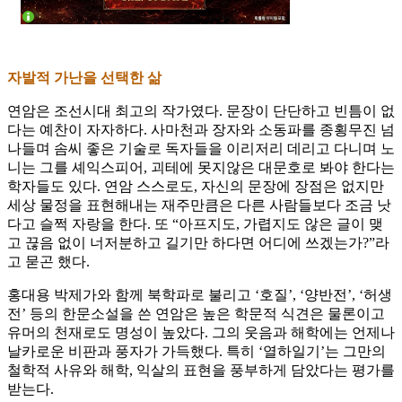
자발적 가난을 선택한 삶
연암은 조선시대 최고의 작가였다. 문장이 단단하고 빈틈이 없
다는 예찬이 자자하다. 사마천과 장자와 소동파를 종횡무진 넘
나들며 솜씨 좋은 기술로 독자들을 이리저리 데리고 다니며 노
니는 그를 셰익스피어, 괴테에 못지않은 대문호로 봐야 한다는
학자들도 있다. 연암 스스로도, 자신의 문장에 장점은 없지만
세상 물정을 표현해내는 재주만큼은 다른 사람들보다 조금 낫
다고 슬쩍 자랑을 한다. 또 “아프지도, 가렵지도 않은 글이 맺
고 끊음 없이 너저분하고 길기만 하다면 어디에 쓰겠는가?”라
고 묻곤 했다.
홍대용 박제가와 함께 북학파로 불리고 ‘호질’, ‘양반전’, ‘허생
전’ 등의 한문소설을 쓴 연암은 높은 학문적 식견은 물론이고
유머의 천재로도 명성이 높았다. 그의 웃음과 해학에는 언제나
날카로운 비판과 풍자가 가득했다. 특히 ‘열하일기’는 그만의
철학적 사유와 해학, 익살의 표현을 풍부하게 담았다는 평가를
받는다.