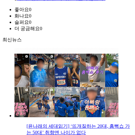
좋아요
0
화나요
0
슬퍼요
0
더 궁금해요
0
최신뉴스
[윤나래의 세대읽기] ‘뜨개질하는 20대, 흠뻑쇼 가
는 50대’ 취향엔 나이가 없다