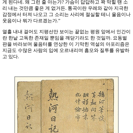
게 된다네. 왜 그런 줄 아는가? 가슴이 답답하고 꽉 막힐 땐 소
리 내는 것만큼 좋은 게 없거든. 통곡이란 우레와 같아 지극한
감정에서 터져 나오고 그 소리는 사리에 절실할 테니 울음이나
웃음이나 뭐가 다르겠는가.”
열흘 내내 걸어도 지평선만 보이는 끝없는 평원 앞에서 인간이
란 한낱 고독한 존재일 뿐임을 깨닫기라도 한 것일까. 요동벌
판을 바라보며 울음터를 연상한 이 기막힌 역설의 아포리즘은
지금도 수많은 사람의 입에 오르내리며 흠모와 질투를 유발하
고 있다.