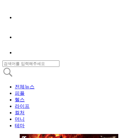
전체뉴스
피플
헬스
라이프
컬처
머니
테마