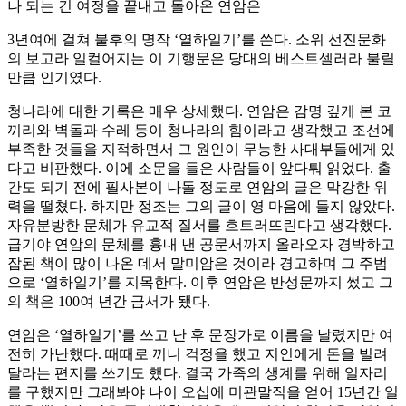
나 되는 긴 여정을 끝내고 돌아온 연암은
3년여에 걸쳐 불후의 명작 ‘열하일기’를 쓴다. 소위 선진문화
의 보고라 일컬어지는 이 기행문은 당대의 베스트셀러라 불릴
만큼 인기였다.
청나라에 대한 기록은 매우 상세했다. 연암은 감명 깊게 본 코
끼리와 벽돌과 수레 등이 청나라의 힘이라고 생각했고 조선에
부족한 것들을 지적하면서 그 원인이 무능한 사대부들에게 있
다고 비판했다. 이에 소문을 들은 사람들이 앞다퉈 읽었다. 출
간도 되기 전에 필사본이 나돌 정도로 연암의 글은 막강한 위
력을 떨쳤다. 하지만 정조는 그의 글이 영 마음에 들지 않았다.
자유분방한 문체가 유교적 질서를 흐트러뜨린다고 생각했다.
급기야 연암의 문체를 흉내 낸 공문서까지 올라오자 경박하고
잡된 책이 많이 나온 데서 말미암은 것이라 경고하며 그 주범
으로 ‘열하일기’를 지목한다. 이후 연암은 반성문까지 썼고 그
의 책은 100여 년간 금서가 됐다.
연암은 ‘열하일기’를 쓰고 난 후 문장가로 이름을 날렸지만 여
전히 가난했다. 때때로 끼니 걱정을 했고 지인에게 돈을 빌려
달라는 편지를 쓰기도 했다. 결국 가족의 생계를 위해 일자리
를 구했지만 그래봐야 나이 오십에 미관말직을 얻어 15년간 일