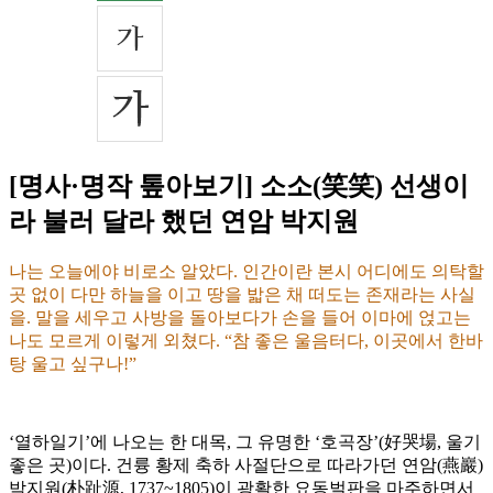
[명사·명작 톺아보기] 소소(笑笑) 선생이
라 불러 달라 했던 연암 박지원
나는 오늘에야 비로소 알았다. 인간이란 본시 어디에도 의탁할
곳 없이 다만 하늘을 이고 땅을 밟은 채 떠도는 존재라는 사실
을. 말을 세우고 사방을 돌아보다가 손을 들어 이마에 얹고는
나도 모르게 이렇게 외쳤다. “참 좋은 울음터다, 이곳에서 한바
탕 울고 싶구나!”
‘열하일기’에 나오는 한 대목, 그 유명한 ‘호곡장’(好哭場, 울기
좋은 곳)이다. 건륭 황제 축하 사절단으로 따라가던 연암(燕巖)
박지원(朴趾源, 1737~1805)이 광활한 요동벌판을 마주하면서