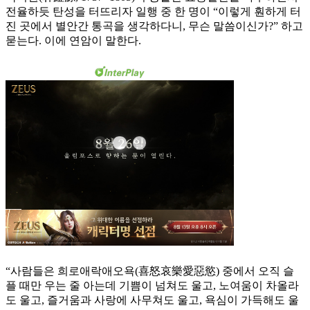
전율하듯 탄성을 터뜨리자 일행 중 한 명이 “이렇게 훤하게 터
진 곳에서 별안간 통곡을 생각하다니, 무슨 말씀이신가?” 하고
묻는다. 이에 연암이 말한다.
“사람들은 희로애락애오욕(喜怒哀樂愛惡慾) 중에서 오직 슬
플 때만 우는 줄 아는데 기쁨이 넘쳐도 울고, 노여움이 차올라
도 울고, 즐거움과 사랑에 사무쳐도 울고, 욕심이 가득해도 울