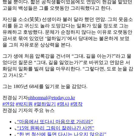
했을 뿐이다. 짧은 공직생활이었음에도 연암이 현감을 맡았던
고을의 백성들은 그를 오랫동안 그리워했다고 한다.
자신을 소소(笑笑) 선생이라 불러 달라 했던 연암. 그의 웃음소
리를 듣고 귀신도 놀라 도망갔다는 일화가 있을 정도로 그는
유쾌하고 호방했다. 문체가 순정하지 않다는 이유로 오랫동안
금서로 묶여 있었던 ‘열하일기’에서 당대에는 불온하게 보였
을 그의 자유로운 상상력을 본다.
그가 생애 처음 압록강을 건너며 “그대, 길을 아는가?”라고 물
었다던 질문은 “그대, 길을 잃었는가?”로 바뀌었고 연암은 서
화담의 일화를 빌려 답을 마무리한다. “그렇다면, 도로 눈을 감
고 가시오.”
그는 1805년 68세를 일기로 눈을 감았다.
전경심 기자
ohbomnal@etoday.co.kr
#연암
#박지원
#열하일기
#명사
#명작
전경심 기자의 주요 뉴스
⌞
“마음에서 또다시 마음으로 가리라”
⌞
“15억 원짜리 그림이 잘려나간 사연”
⌞
“한 번 청산에 들면 다시는 나오지 않으리”