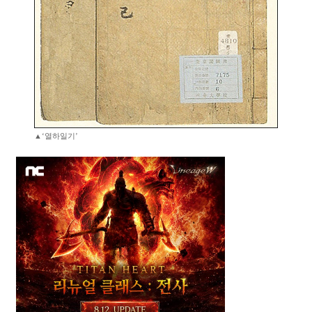
▲‘열하일기’