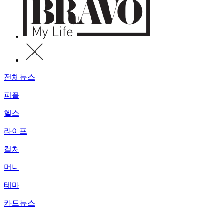
전체뉴스
피플
헬스
라이프
컬처
머니
테마
카드뉴스