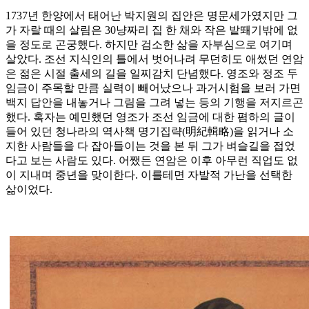
1737년 한양에서 태어난 박지원의 집안은 명문세가였지만 그
가 자랄 때의 살림은 30냥짜리 집 한 채와 작은 밭뙈기밖에 없
을 정도로 곤궁했다. 하지만 검소한 삶을 자부심으로 여기며
살았다. 조선 지식인의 틀에서 벗어나려 무던히도 애썼던 연암
은 젊은 시절 출세의 길을 일찌감치 단념했다. 영조와 정조 두
임금이 주목할 만큼 실력이 빼어났으나 과거시험을 보러 가면
백지 답안을 내놓거나 그림을 그려 넣는 등의 기행을 저지르곤
했다. 혹자는 예민했던 영조가 조선 임금에 대한 폄하의 글이
들어 있던 청나라의 역사책 명기집략(明紀輯略)을 읽거나 소
지한 사람들을 다 잡아들이는 것을 본 뒤 그가 벼슬길을 접었
다고 보는 사람도 있다. 어쨌든 연암은 이후 아무런 직업도 없
이 지내며 중년을 맞이한다. 이를테면 자발적 가난을 선택한
삶이었다.