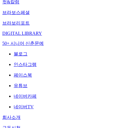
컷&칼럼
브라보스페셜
브라보리포트
DIGITAL LIBRARY
50+ 시니어 신춘문예
블로그
인스타그램
페이스북
유튜브
네이버카페
네이버TV
회사소개
구독신청