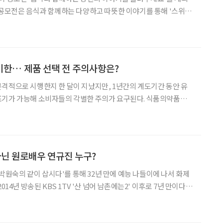
021년부터 매년 실시되고 있다. 올해 공모전은 일반(1994년 12월
청소년·청년 부문(1995년생~2009년생)
기한… 제품 선택 전 주의사항은?
격적으로 시행한지 한 달이 지났지만, 1년간의 계도기간 동안 유
 가능해 소비자들의 각별한 주의가 요구된다. 식품의약품안전
한인 영업자 중심의 ‘유통기한’에서 보관 방법을 지켰을 때 안전하게
 중심의 ‘소비기한’ 표시제로 1월 1일 변경 시행했다
아닌 원로배우 연규진 누구?
 '박원숙의 같이 삽시다'를 통해 32년 만에 예능 나들이에 나서 화제
014년 방송된 KBS 1TV '산 넘어 남촌에는2' 이후로 7년 만이다.
들 연정훈과 며느리 한가인을 언급해 더욱 화제를 모았다. 현재 연
'한가인 시아버지'로 통하지만, 그