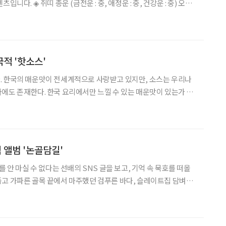
운 : 중, 건강운 : 중) 오늘
는 운이니 집안에서 전과같이 지내면 무사하리라. 경거망동하여 일
 봉착하게 되니 가급적이
적 '핫소스'
. 한국의 매운맛이 전세계적으로 사랑받고 있지만, 소스는 우리나
에도 존재한다. 한국 요리에서만 느낄 수 있는 매운맛이 있는가 하
도 인기를 끌고 있는 것이다. 하지만 신종코로나바이러스감염증(코
 않았고 해외로 드나드는 하늘길이 거의 막혔을 정도로 왕래가 없는
앨범 '논골담길'
를 안 마실 수 없다는 선배의 SNS 글을 보고, 기억 속 묵호를 떠올
고 가파른 골목 끝에서 마주했던 검푸른 바다, 슬레이트집 담벼락
 묵호등대 턱밑 민박집에서 창문으로 감상했던 묵호의 밤 풍경을. 유
일까. 좋은 건 이유가 없다더니 묵호가 그렇다.