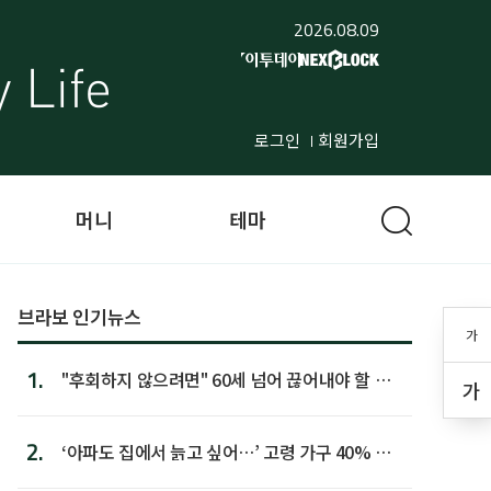
2026.08.09
로그인
회원가입
머니
테마
브라보 인기뉴스
가
1.
"후회하지 않으려면" 60세 넘어 끊어내야 할 사
가
람 1위
2.
‘아파도 집에서 늙고 싶어…’ 고령 가구 40% 노
후 주택이라 어...