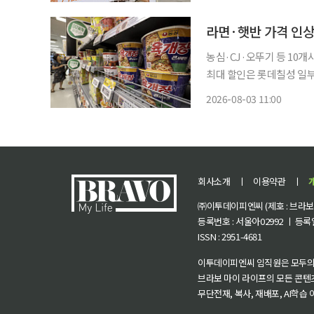
와 스타 셰프의 이름을 담
라면·햇반 가격 인상
농심·CJ·오뚜기 등 10
최대 할인은 롯데칠성 일
라면과 햇반, 카레, 탄산
2026-08-03 11:00
을 최대 57% 할인한다. 
회사소개
ㅣ
이용약관
ㅣ
㈜이투데이피엔씨 (제호 : 브라보 마
등록번호 : 서울아02992 ㅣ 등록일자
ISSN : 2951-4681
이투데이피엔씨 임직원은 모두의
브라보 마이 라이프의 모든 콘텐
무단전재, 복사, 재배포, AI학습