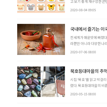
고 보기 좋게 재구성한 콘텐츠입니다. ◈ 쥐띠 총운 (금전운 : 중, 애정
의 일진은 길흉이 반복되
2020-08-04 09:05
을 행할 시에는 어려움에
국내에서 즐기는 이국
전세계가 매운맛에 빠졌다
라뿐만 아니라 다양한 나라
면 외국의 또 다른 매운맛
2020-07-06 08:00
로나19) 사태가 종식되지
상
묵호등대마을의 추억 
시집 ‘묵호’를 읽고 막걸리
렸다. 묵호등대마을의 비좁
에 그려진 소박한 벽화들,
2020-05-15 08:00
난히 묵호에 끌리는 건, 왜