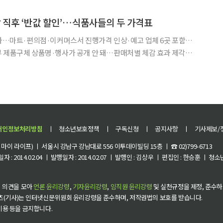
은 ‘집에서 먹는 전문점 냉면’이 여름 식탁을 차지하고 있
 직후 ‘반값 할인’…식품사들의 두 가격표
개사…마트·편의점·이커머스서 진행가격 인상·예고 업체 6곳 포함…
부 제품구체 상품명·행사가 공개 안 돼…판매처별 체감 효과 제각각
음료 가격을 잇달아 올린 식품업체들이 이달 가공식품 3838개 품목
정부가 가격 인상 폭 최소화와 판촉 확대를 요청한 가운데 업
개인정보처리방침
ㅣ
청소년보호정책
ㅣ
구독신청
ㅣ
공지사항
ㅣ
기사제보/
이 라이프) ㅣ 서울시 강남구 강남대로 556 이투데이빌딩 15층 ㅣ ☎ 02)799-6713
 : 2014.02.04 ㅣ 발행일자 : 2014.02.07 ㅣ 발행인 : 김상우 ㅣ 편집인 : 한승훈 ㅣ
 의견을 모아
언론 윤리강령
,
기자윤리강령
,
임직원 윤리강령
및 실천규정을 제정, 준수하
츠(기사)는 인터넷신문위원회 윤리강령을 준수하며, 저작권법의 보호를 받습니다.
 이용 등을 금지합니다.