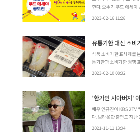
한다. 오뚜기 푸드 에세이 공모전은 음식과 함께하는 다양하고 따뜻한 이야기를 통해 '스위트
홈'의 가치를 추구하고자 2
2023-02-16 11:28
31일 이전 출생자)부문과 
유통기한 대신 소비
식품 소비기한 표시제를 본
통기한과 소비기한 병행 표기가
처는 식품의 판매 허용 기
2023-02-10 08:32
섭취 가능한 기한인 소비자
'한가인 시아버지' 
배우 연규진이 KBS 2TV
다. 브라운관 출연도 지난 2
특히 연규진은 방송에서 아
2021-11-11 13:04
규진은 '연정훈 아버지', 