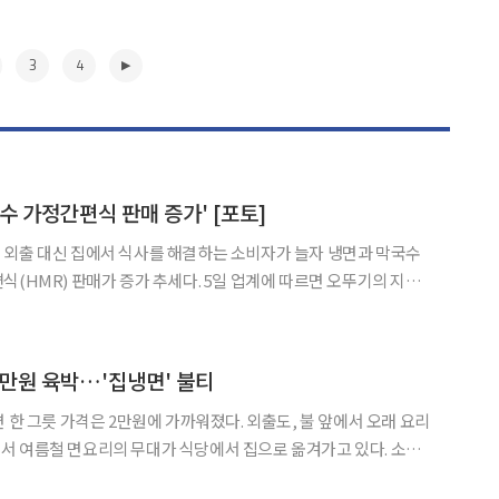
3
4
수 가정간편식 판매 증가' [포토]
 외출 대신 집에서 식사를 해결하는 소비자가 늘자 냉면과 막국수
식(HMR) 판매가 증가 추세다. 5일 업계에 따르면 오뚜기의 지난
매액은 지난해 같은 달보다 약 35% 증가했다. 냉장 메밀·막국수류
제일제당이 넷플릭스 예능 '흑백요리사' 우승자인 최강록 셰프
▶
2만원 육박…'집냉면' 불티
 한 그릇 가격은 2만원에 가까워졌다. 외출도, 불 앞에서 오래 요리
 여름철 면요리의 무대가 식당에서 집으로 옮겨가고 있다. 소비
다. 단순히 면과 육수를 포장한 간편식을 넘어 유명 맛집의 레시피