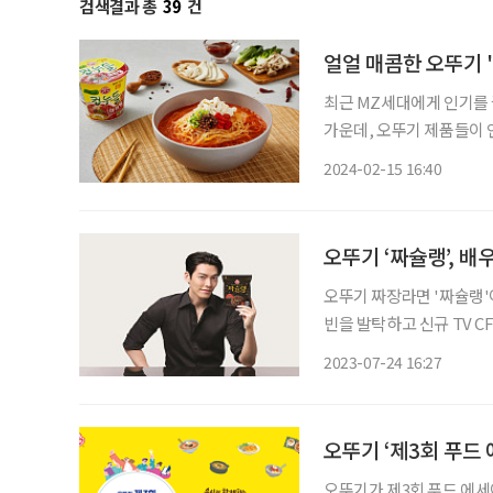
검색결과 총
39
건
얼얼 매콤한 오뚜기 
최근 MZ세대에게 인기를 
가운데, 오뚜기 제품들이 인기를 얻고 있다. 고열량으
탕의 얼얼한 국물은 살리고
2024-02-15 16:40
오뚜기 ‘짜슐랭’, 
오뚜기 짜장라면 '짜슐랭'이 배우 김우빈과 함
빈을 발탁하고 신규 TV 
된 광고에서는 김우빈을 통
2023-07-24 16:27
오뚜기 ‘제3회 푸드
오뚜기가 제3회 푸드 에세