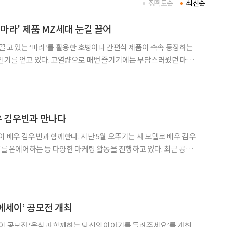
정확도순
최신순
'마라' 제품 MZ세대 눈길 끌어
끌고 있는 ‘마라’를 활용한 호빵이나 간편식 제품이 속속 등장하는
로 매번 즐기기에는 부담스러웠던 마라
 칼로리는 낮춘 ‘컵누들 마라탕’부터 양식에 마라를 접목시킨 퓨전
메뉴 ‘마라로제 파스타소스’까지 젊은 소비자층을 사로잡았다. 마라탕이
배우 김우빈과 만나다
께한다. 지난 5월 오뚜기는 새 모델로 배우 김우
CF를 온에어하는 등 다양한 마케팅 활동을 진행하고 있다. 최근 공개
해 물을 버리지 않는 차별화된 ‘복작복작’ 조리법을 알리고, 진한
짜장의 풍미를 지닌 짜슐랭의 특장점을 더욱 강조한다는 계획이다. 지난해
 에세이’ 공모전 개최
이 공모전 ‘음식과 함께하는 당신의 이야기를 들려주세요’를 개최