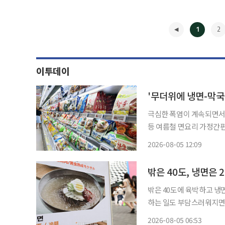
1
2
이투데이
'무더위에 냉면-막국
극심한 폭염이 계속되면서
등 여름철 면요리 가정간편
달 냉장 냉면류 간편식 판
2026-08-05 12:09
도 약 30% 늘었다. CJ
◀
밖은 40도, 냉면은 
밖은 40도에 육박하고 냉면
하는 일도 부담스러워지면서
자들이 찾는 제품도 달라졌
2026-08-05 06:53