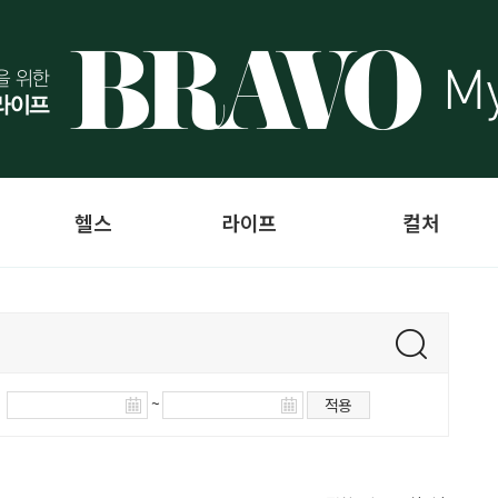
헬스
라이프
컬처
~
적용