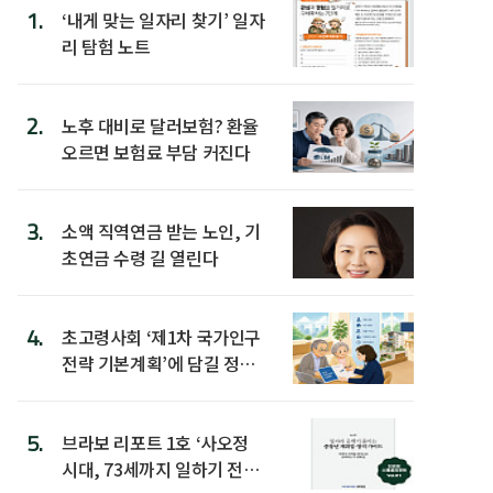
1.
‘내게 맞는 일자리 찾기’ 일자
리 탐험 노트
2.
노후 대비로 달러보험? 환율
오르면 보험료 부담 커진다
3.
소액 직역연금 받는 노인, 기
초연금 수령 길 열린다
4.
초고령사회 ‘제1차 국가인구
전략 기본계획’에 담길 정책
은
5.
브라보 리포트 1호 ‘사오정
시대, 73세까지 일하기 전략’