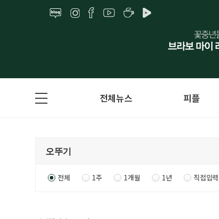
전체뉴스
피플
전체
1주
1개월
1년
직접입력