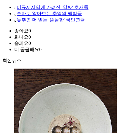
⌞
비규제지역에 가려진 '알짜' 호재들
⌞
숫자로 알아보는 추억의 앨범들
⌞
늦추면 더 받는 '똘똘한' 국민연금
좋아요
0
화나요
0
슬퍼요
0
더 궁금해요
0
최신뉴스