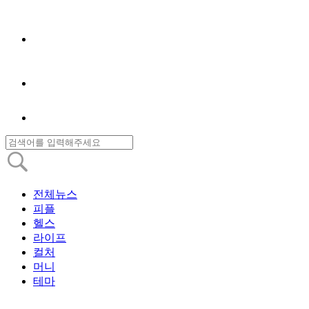
전체뉴스
피플
헬스
라이프
컬처
머니
테마