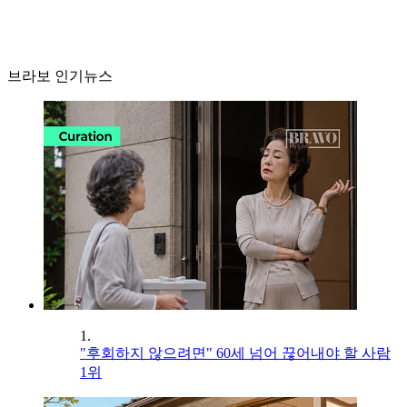
브라보 인기뉴스
1.
"후회하지 않으려면" 60세 넘어 끊어내야 할 사람
1위