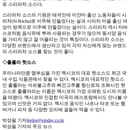
로 스리라차 소스다.
스리라차 소스의 기원은 태국인데 미얀마 출신 노동자들이 시
라차(Si Racha)로 이주해 만들었다는 설과 시라차 마을 출신 여
성이 방콕으로 이주해 만들었다는 설이다. 스리라차 역시 타바
스코처럼 음식위에 뿌려 사용되는 경우가 많으며 동서양 음식
을 가리지 않고 잘 어울리는 것이 특징이다. 스리라차 소스는
다양한 브랜드에서 생산되고 있어 각자 자신에게 맞는 브랜드
의 스리라차 소스를 찾는 것이 좋다.
◇촐룰라 핫소스
우리나라만큼 맵부심을 가진 멕시코의 대표 핫소스도 최근 국
내 수입 식품관에서 찾을 수 있다. 멕시코의 대표적인 핫소스
인 촐룰라는 아르볼고추와 삐낀고추를 향신료와 조화시킨 핫
소스로 촐룰라라는 이름은 멕시코의 가장 오래된 도시의 이름
을 따왔다. 멕시코와 인접한 미국의 레스토랑에서도 만나볼 수
있으며 신맛은 거의 없다. 멕시코 음식인 나초나 타코 또는 햄
버거나 피자 등 다양한 요리에 곁들어 먹을 수 있다.
박성필 기자
feelps@etoday.co.kr
박성필 기자의 주요 뉴스