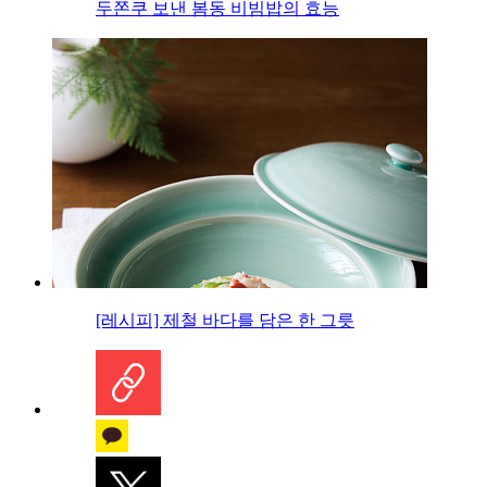
두쫀쿠 보낸 봄동 비빔밥의 효능
[레시피] 제철 바다를 담은 한 그릇