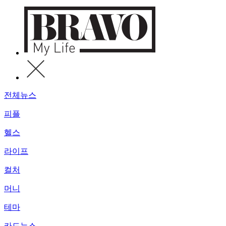
전체뉴스
피플
헬스
라이프
컬처
머니
테마
카드뉴스