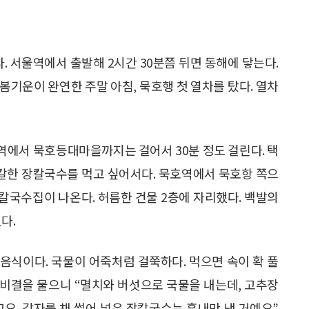
. 서울역에서 출발해 2시간 30분쯤 뒤면 동해에 닿는다.
 봄기운이 완연한 주말 아침, 묵호행 첫 열차를 탔다. 열차
역에서 묵호등대마을까지는 걸어서 30분 정도 걸린다. 택
칼칼한 장칼국수를 먹고 싶어서다. 묵호역에서 묵호항 쪽으
장칼국수집이 나온다. 허름한 건물 2층에 자리했다. 백발의
다.
음식이다. 국물이 어죽처럼 걸쭉하다. 먹으면 속이 확 풀
맛 비결을 물으니 “멸치와 버섯으로 국물을 내는데, 고추장
고요. 감자를 채 썰어 넣은 장칼국수는 흉내만 낸 거예요”