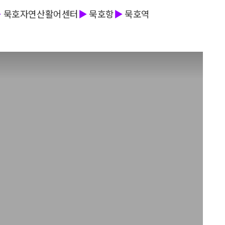
▶
묵호자연산활어센터
▶
묵호항
▶
묵호역