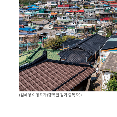
(김혜영 여행작가(행복한 걷기 중독자))