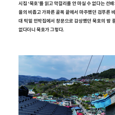
시집 ‘묵호’를 읽고 막걸리를 안 마실 수 없다는 선배
을의 비좁고 가파른 골목 끝에서 마주했던 검푸른 
대 턱밑 민박집에서 창문으로 감상했던 묵호의 밤 풍
없다더니 묵호가 그렇다.