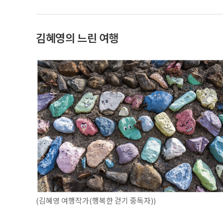
김혜영의 느린 여행
(김혜영 여행작가(행복한 걷기 중독자))