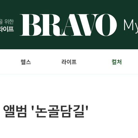
헬스
라이프
컬처
앨범 '논골담길'