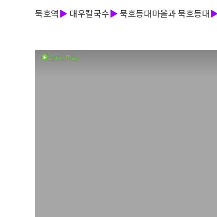
묵호역
▶
대우칼국수
▶
묵호등대마을과 묵호등대