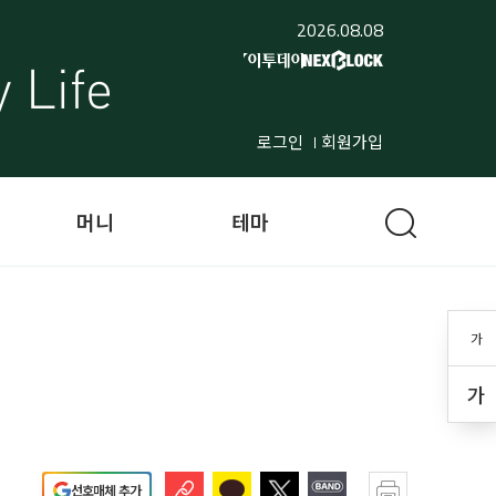
2026.08.08
로그인
회원가입
머니
테마
가
가
선호매체 추가