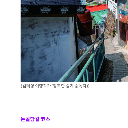
(김혜영 여행작가(행복한 걷기 중독자))
논골담길 코스