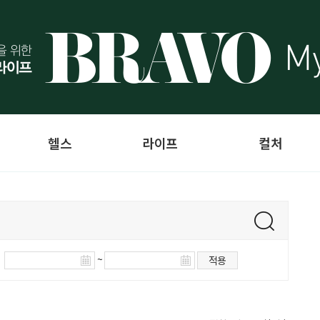
헬스
라이프
컬처
~
적용