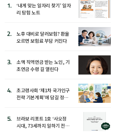
1.
‘내게 맞는 일자리 찾기’ 일자
리 탐험 노트
2.
노후 대비로 달러보험? 환율
오르면 보험료 부담 커진다
3.
소액 직역연금 받는 노인, 기
초연금 수령 길 열린다
4.
초고령사회 ‘제1차 국가인구
전략 기본계획’에 담길 정책
은
5.
브라보 리포트 1호 ‘사오정
시대, 73세까지 일하기 전략’