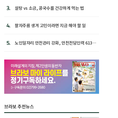
3.
설탕 vs 소금, 콩국수를 건강하게 먹는 법
4.
팔자주름 생겨 고민이라면 지금 해야 할 일
5.
노인일자리 안전관리 강화, 안전전담인력 613명
첫 배치
브라보 추천뉴스