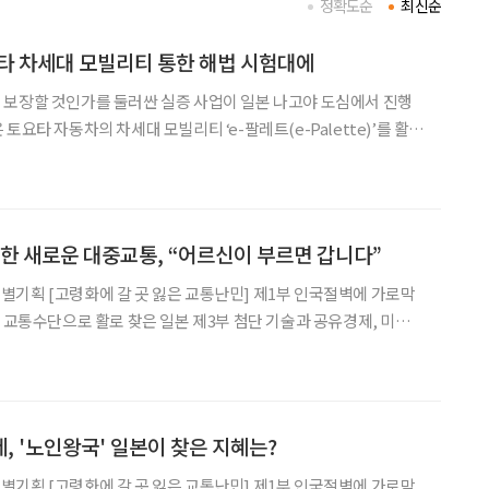
정확도순
최신순
타 차세대 모빌리티 통한 해법 시험대에
 보장할 것인가를 둘러싼 실증 사업이 일본 나고야 도심에서 진행
토요타 자동차의 차세대 모빌리티 ‘e-팔레트(e-Palette)’를 활용
 실증 실험을 오는 1월 26일부터 30일까지 나고야 시내에서 실시
19일 밝혔다 이번 실증은 고속철도 JR 나고야역과 오픈 이노베이션
위한 새로운 대중교통, “어르신이 부르면 갑니다”
기획 [고령화에 갈 곳 잃은 교통난민] 제1부 인국절벽에 가로막
용 교통수단으로 활로 찾은 일본 제3부 첨단 기술과 공유경제, 미래
지역 주민의 50% 이상이 65세 이상인 마을
, '노인왕국' 일본이 찾은 지혜는?
기획 [고령화에 갈 곳 잃은 교통난민] 제1부 인국절벽에 가로막