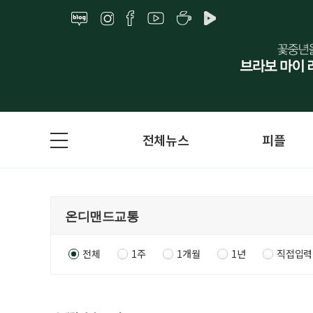
전체뉴스
피플
전체
1주
1개월
1년
직접입력