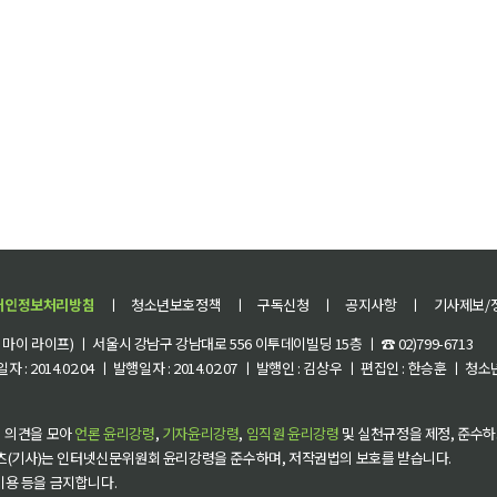
개인정보처리방침
ㅣ
청소년보호정책
ㅣ
구독신청
ㅣ
공지사항
ㅣ
기사제보/
이 라이프) ㅣ 서울시 강남구 강남대로 556 이투데이빌딩 15층 ㅣ ☎ 02)799-6713
 : 2014.02.04 ㅣ 발행일자 : 2014.02.07 ㅣ 발행인 : 김상우 ㅣ 편집인 : 한승훈 ㅣ
 의견을 모아
언론 윤리강령
,
기자윤리강령
,
임직원 윤리강령
및 실천규정을 제정, 준수하
츠(기사)는 인터넷신문위원회 윤리강령을 준수하며, 저작권법의 보호를 받습니다.
 이용 등을 금지합니다.