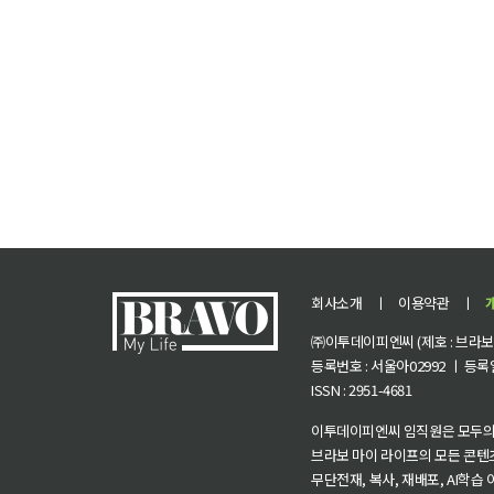
회사소개
ㅣ
이용약관
ㅣ
㈜이투데이피엔씨 (제호 : 브라보 마
등록번호 : 서울아02992 ㅣ 등록일자
ISSN : 2951-4681
이투데이피엔씨 임직원은 모두의
브라보 마이 라이프의 모든 콘텐
무단전재, 복사, 재배포, AI학습