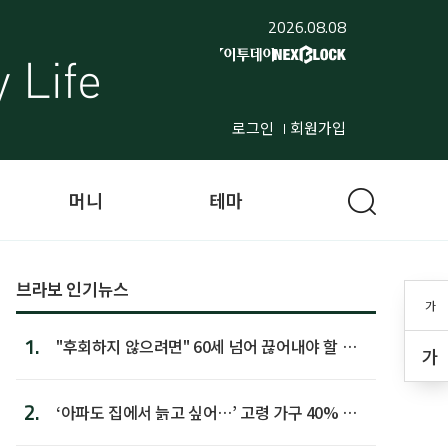
2026.08.08
로그인
회원가입
머니
테마
브라보 인기뉴스
가
1.
"후회하지 않으려면" 60세 넘어 끊어내야 할 사
가
람 1위
2.
‘아파도 집에서 늙고 싶어…’ 고령 가구 40% 노
후 주택이라 어...