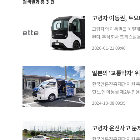
검색결과 총
3
건
고령자 이동권, 토요
고령자의 이동권을 어떻게
된다. 주식회사 크리스탈은 
한 수요응답형 이동 서비스
2026-01-21 09:46
한다고 
일본의 ‘교통약자’ 
한국언론진흥재단 지원 특별
힌 노인 이동권 제2부 전
이동권의 키워드 일본에서는 운전자의 고령화, 인구 감소 등을 이유로 매년 1000km에 달하
2024-10-08 09:05
는 버스 노선이 사라진다. 
고령자 운전사고 문제
한국언론진흥재단 지원 특별