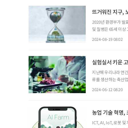
뜨거워진 지구, 
2020년 환경부가 발
및 질병은 65세 이상 고령 인구에서
서’에서도 지난 10년
2024-08-19 08:02
가 연평균 두 배 이상
실험실서 키운 고
지난해 우리나라 연간 
류를 생산하는 축산업
사람들이 채식에 관심을
2024-06-12 08:20
제연합식량농업기구(FA
농업 기술 혁명,
ICT, AI, IoT, 