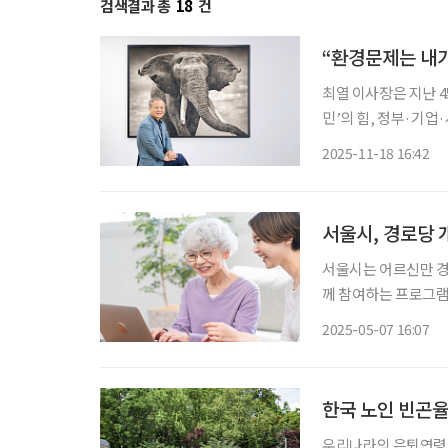
검색결과 총
18
건
“환경문제는 내
최열 이사장은 지난 45년간 한국 환경운동의 최전선에 서왔다. 그가 주창하는 ‘각성한 시
민’의 힘, 정부·기업
의 집념은 오늘날 더
2025-11-18 16:42
서울시, 경로당 
서울시는 어르신만 경
께 참여하는 프로그
킬 계획이라고 밝혔다. 서울시는 자치구별로 경로당 문화를 선도해 나갈 ‘어울림경로당’
2025-05-07 16:07
정해 세대 통합 프로
한국 노인 빈곤율
우리나라의 은퇴연령인