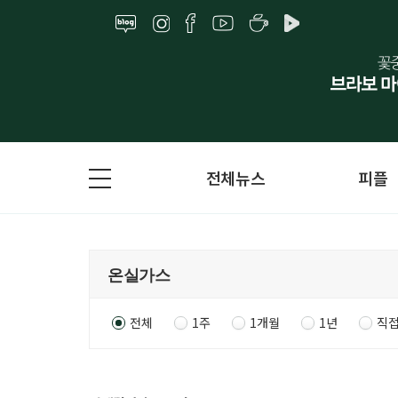
전체뉴스
피플
전체
1주
1개월
1년
직