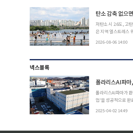
해 추진하는 ‘고탄소배
저탄소 시 2.6도, 
은 지역 열스트레스 위험 더 커 극한 폭염이 이어지는 가운데 탄소
세기 후반 우리나라의
2026-08-06 14:00
다. 전국 기초지방자
넥스블록
폴라리스AI파마,
폴라리스AI파마가 환
업’을 성공적으로 완료했다고 2일 밝혔다. 
대상으로 온실가스 및
2025-04-02 14:49
경 공장 전환 프로젝트