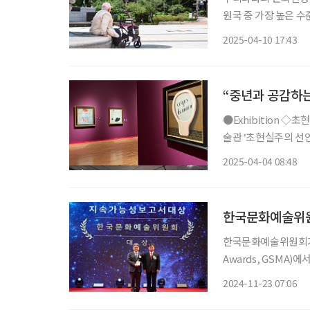
원국 중 가장 높은 
대응 등 지속가능발전(
2025-04-10 17:43
2025’를 발간했다. 
“중년과 공감하는
●Exhibition ◇초현실주의, 100년의 환상 일정 5월 11일까지 장소 경주예술의전당 알천미
술관 ‘초현실주의 선언
하는 스코틀랜드 국립
2025-04-04 08:48
스 에른스트, 호안 미
한국문화예술위원
한국문화예술위원회가 제
Awards, GSMA
경영 우수성을 인정받았다. GSAM는 국내 대표 ESG(환경·사회·지배구조
2024-11-23 07:06
인증·평가기관인 한국