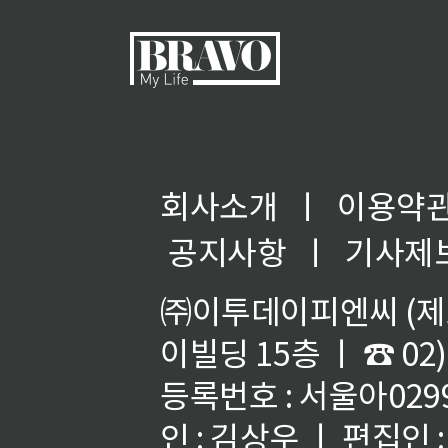
회사소개
ㅣ
이용약
공지사항
ㅣ
기사제
㈜이투데이피엔씨 (제호
이빌딩 15층 ㅣ ☎ 02)
등록번호 : 서울아02992
인 : 김상우 ㅣ 편집인