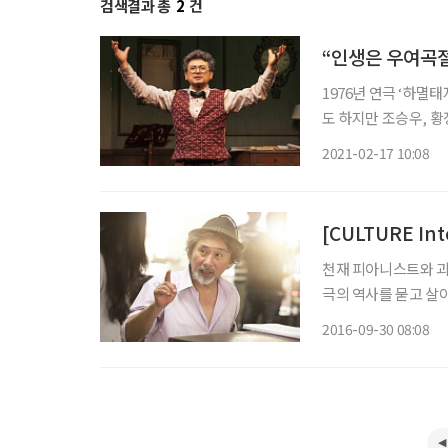
검색결과 총
2
건
“인생은 우여곡절
1976년 연극 ‘하멸
도 하지만 조승우, 황
다. 그런 그가 공교롭
2021-02-17 10:08
르치는 ‘요제프 마쉬칸
천재 피아니스트와 괴
극의 역사를 묻고 살아가
택하게 된 계기 "욕심
2016-09-30 08:08
특히 이 작품이 2인