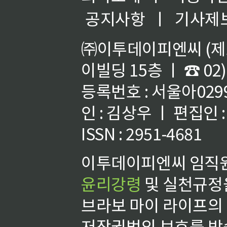
공지사항
ㅣ
기사제
㈜이투데이피엔씨 (제호
이빌딩 15층 ㅣ ☎ 02)
등록번호 : 서울아02992
인 : 김상우 ㅣ 편집인
ISSN : 2951-4681
이투데이피엔씨 임직원
윤리강령
및 실천규정을
브라보 마이 라이프의
저작권법의 보호를 받