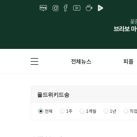
전체뉴스
피플
전체
1주
1개월
1년
직