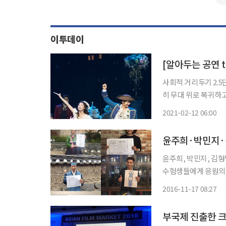
이투데이
[알아두는 공연 
사회적 거리두기 2.5
히 무대 위로 복귀하
을 더 늘리는 등 활로를 모색하고 있다. 11일 문
2021-02-12 06:00
윤주희, 박민지, 김형
수험생들에게 응원의 메시지를 전했다. 17일 열음
주희, 박민지, 김형범
2016-11-17 08:27
사진 속 열음엔터테인
부국제 진출한 