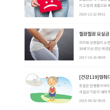
지고 땀과 호흡으로 빠
본인의 의지와 상관없
2020-12-22 09:31
게 마렵거나 참지 못
찔끔찔끔 요실금 
의지와 상관없이 소변
30세 이상 성인 여성
도로 가장 높은 발생
2017-10-16 08:09
소변이 새는 증상으로
[건강119]멈춰
웃음은 만병통치약이라
사실상 기온이 내려가
신경이 보다 활성화되
2015-06-02 09:35
의 그것과 차원이 다른