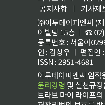
공지사항
ㅣ
기사제
㈜이투데이피엔씨 (제호
이빌딩 15층 ㅣ ☎ 02)
등록번호 : 서울아02992
인 : 김상우 ㅣ 편집인
ISSN : 2951-4681
이투데이피엔씨 임직원
윤리강령
및 실천규정을
브라보 마이 라이프의
저작권법의 보호를 받