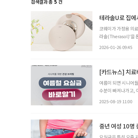
검색결과 총
5
건
테라솔U로 집에
코웨이가 가정용 의료기기 시장에 본격 
라솔(Therasol)’
다. 테라솔은 ‘치료’를 의미하는 테라피(Therapy)와 ‘해결책’을 뜻하는 솔루션(Solution)을
2026-01-26 09:45
결합한 브랜드로, 집
[카드뉴스] 치료
여름이 되면 시니어들
수분이 빠져나가고, 
니어는 노화로 방광 
2025-08-19 11:00
해지기 쉽다. 단순히 
중년 여성 10명
요실금은 특히 요즘 