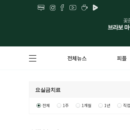
전체뉴스
피플
전체
1주
1개월
1년
직