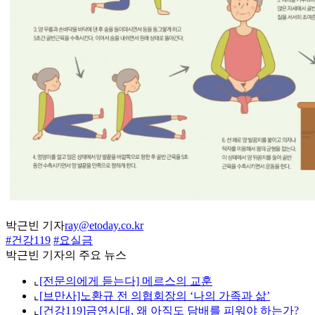
박근빈 기자
ray@etoday.co.kr
#건강119
#요실금
박근빈 기자의 주요 뉴스
⌞
[전문의에게 듣는다] 메르스의 교훈
⌞
[브만사]노환규 전 의협회장의 ‘나의 가족과 삶’
⌞
[건강119]금연시대, 왜 아직도 담배를 피워야 하는가?