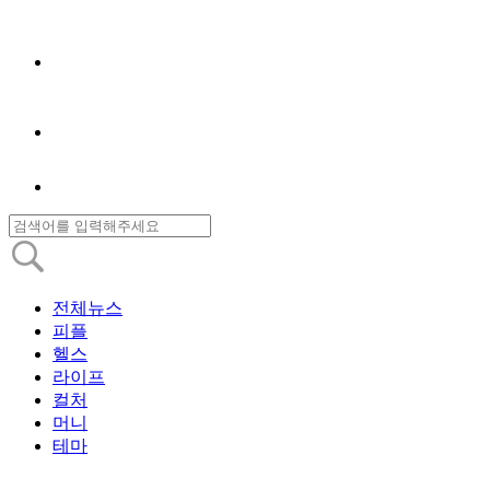
전체뉴스
피플
헬스
라이프
컬처
머니
테마