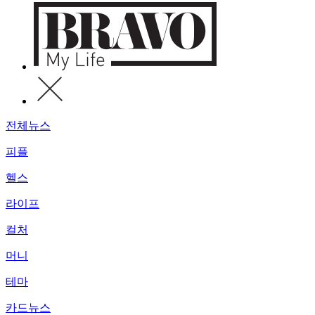
전체뉴스
피플
헬스
라이프
컬처
머니
테마
카드뉴스