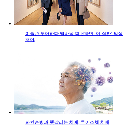
미술관 투어하다 발바닥 찌릿하면 ‘이 질환’ 의심
해야
파킨슨병과 헷갈리는 치매, 루이소체 치매