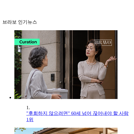
브라보 인기뉴스
1.
"후회하지 않으려면" 60세 넘어 끊어내야 할 사람
1위