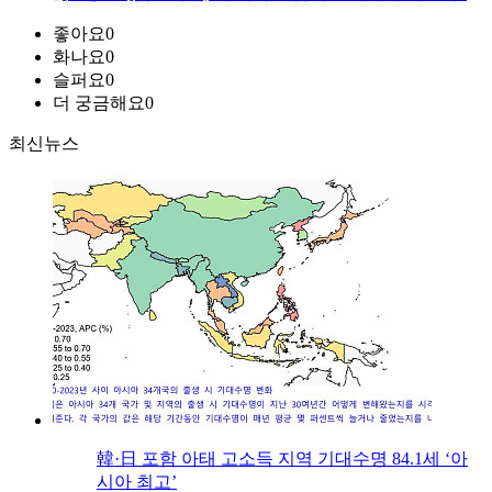
좋아요
0
화나요
0
슬퍼요
0
더 궁금해요
0
최신뉴스
韓·日 포함 아태 고소득 지역 기대수명 84.1세 ‘아
시아 최고’