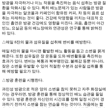
방광을 자극하거나 이뇨 작용을 촉진하는 음식 섭취는 방광 질
환을 악화시킬 수 있다. 특히 배뇨문제가 있는 사람들은 방광
을 자극하는 알코올과 카페인이 함유된 커피, 차 등의 음료 섭
취는 자제하는 것이 좋다. 건강에 악영향을 끼치는 대표적 요
인인 흡연은 방광 건강에도 영향을 미친다. 과음, 흡연이 야간
빈뇨, 요실금 등의 배뇨장애와 연관성은 연구를 통해 밝혀진
바 있다.
△매일 8잔의 물과 섬유질을 섭취해 변비를 예방한다.
매일 8잔의 물을 마시면 활발한 배뇨 활동을 돕고 소변을 묽게
해준다. 또한 섬유질은 장 운동을 도와 배변활동을 촉진하는
효과가 있다. 변비는 복통과 복부팽만감, 불쾌감 등뿐 아니라,
잦은 소변을 유발할 수 있어 적절한 수분과 섬유질 섭취를 통
해 예방할 필요가 있다.
△방광 훈련을 시행한다.
과민성 방광으로 적은 양의 소변을 참지 못하고 자주 화장실에
가는 경우라면, 방광 훈련을 통해 정상적인 배뇨 습관을 들일
수 있다. 방광 훈련은 자신만의 시간표를 정해 일정 시간이 경
과하기 전까지 소변을 참는 연습을 하는 것이다. 처음에는 짧