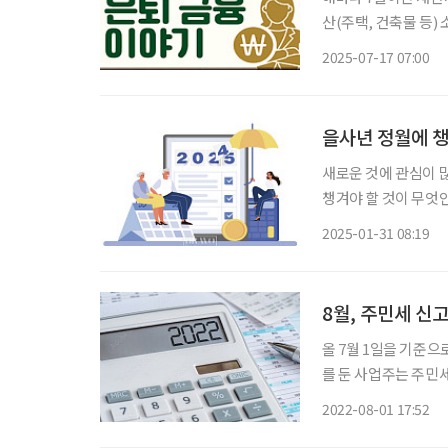
산(주택, 건축물 등)
지된다. 주택분 재산세
2025-07-17 07:00
부하도록 규정되어 있
을사년 정월에 챙
새로운 것에 관심이 많
챙겨야 할 것이 무엇인지 궁금해 상
누구나 매년 자동차세를
2025-01-31 08:19
납부한다. 하지만 자동
8월, 주민세 신
올 7월 1일을 기준으
를 둔 사업주는 주민
야 한다. 주민세 개인분은 주민이 해당 지역의 일원으로 내는 세금이다. 납세의무자는 지방자
2022-08-01 17:52
치단체에 주소를 둔 