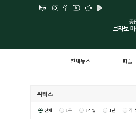
전체뉴스
피플
전체
1주
1개월
1년
직