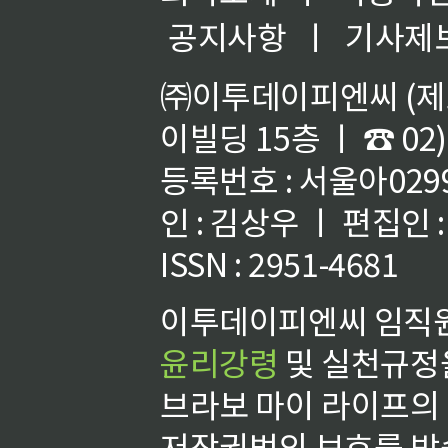
공지사항
ㅣ
기사제
㈜이투데이피엔씨 (제호
이빌딩 15층 ㅣ ☎ 02)
등록번호 : 서울아02992
인 : 김상우 ㅣ 편집인
ISSN : 2951-4681
이투데이피엔씨 임직원
윤리강령
및 실천규정을
브라보 마이 라이프의
저작권법의 보호를 받