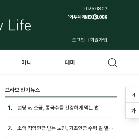
2026.08.07
로그인
회원가입
머니
테마
브라보 인기뉴스
가
1.
설탕 vs 소금, 콩국수를 건강하게 먹는 법
가
2.
소액 직역연금 받는 노인, 기초연금 수령 길 열린
다