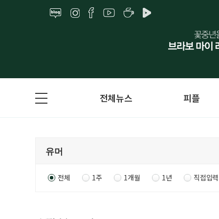
전체뉴스
피플
전체
1주
1개월
1년
직접입력