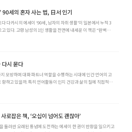
 90세의 혼자 사는 법, 日서 인기
다 다카시의 에세이 ‘90세, 남자의 자취 생활’이 일본에서 누적 3
고 있다. 고령 남성의 1인 생활을 전면에 내세운 이 책은 “완벽하지
‘적당적당’이라는 태도로 풀어내며, 초고령사회에 접어든 일본 독
자들의 공감을 얻고 있다. 출판사 측에 따르면 이 책은 지난해 9월 출
을 다시 묻다
까지 모방하며 대화 파트너 역할을 수행하는 시대에 인간 언어의 고
 향하고 있을까. 특히 언어활동이 인지 건강과 삶의 질에 직접적으
 권상희·정우일 성균관대학교 미디어커뮤니
로 “AI가 대화를 보완하는 도구로 자리 잡는 것은 자연스
 사로잡은 책, ‘오십이 넘어도 괜찮아’
’을 둘러싼 오래된 통념에 도전하는 에세이 한 권이 반향을 일으키고