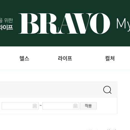
헬스
라이프
컬처
~
적용