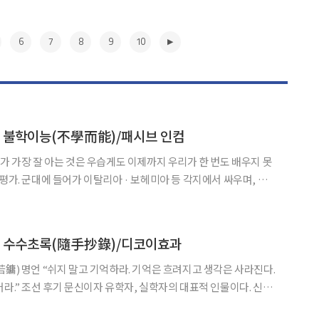
6
7
8
9
10
] 불학이능(不學而能)/패시브 인컴
한때 외교관을 지망했으나 불행히도 천연두에 걸려 단념했다. 가난
 ‘사색과 잠언’은 염세감에 떨어지지 않으면서 신에
▶
] 수수초록(隨手抄錄)/디코이효과
 흐려지고 생각은 사라진다.
 인물이다. 신유
8년 동안 귀양 생활했다. 그는 오랜 유배 기간에 기존 제도의 개정