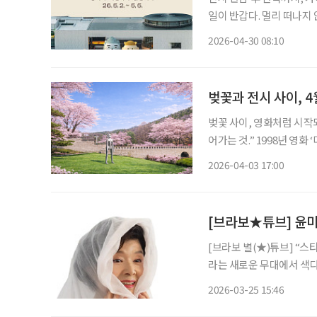
일이 반갑다. 멀리 떠나지
는 나들이 장소가 적지 않
2026-04-30 08:10
발걸음을 옮겨보는 건 어떨
벚꽃과 전시 사이, 
벚꽃 사이, 영화처럼 시작되는 산책 “사랑은 어느 날 갑자기 시작되
어가는 것.” 1998년 영화 ‘미술관 옆 동물원’을 기억한다면 이 대사와 함께 떠오르는 장소가 있
다. 서울대공원 근처의 미술
2026-04-03 17:00
되었던 국립현대미술관 과
[브라보★튜브] 윤미
[브라보 별(★)튜브] “
라는 새로운 무대에서 색다
비’로 사랑받는 이유를 짚
2026-03-25 15:46
움으로 확장할 수 있는 실