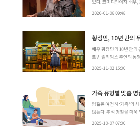
있다. 코미디언이자 배우, 
신간 ‘오십이 넘어도 괜찮아(
2026-01-06 09:48
여정이라고 말한다. 지난해
황정민, 10년 만의
배우 황정민의 10년 만의
로빈 윌리엄스 주연의 동명
그린 가족극으로, 자녀 역
2025-11-02 15:00
공연 소개 일정 1
가족 유형별 맞춤 명
명절은 여전히 ‘가족’의 
않는다. 추석 명절을 더욱
맞는 방법을 찾는 것이 필요하다. 보건사회연구원과 한국여성정책연구
2025-10-07 07:00
등의 최근 조사에 따르면 