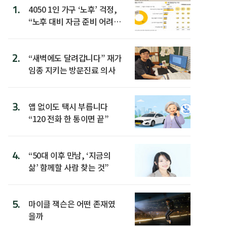
1.
4050 1인 가구 ‘노후’ 걱정,
“노후 대비 자금 준비 어려
워”
2.
“새벽에도 달려갑니다” 재가
임종 지키는 방문진료 의사
3.
앱 없이도 택시 부릅니다
“120 전화 한 통이면 끝”
4.
“50대 이후 만남, ‘지금의
삶’ 함께할 사람 찾는 것”
5.
마이클 잭슨은 어떤 존재였
을까