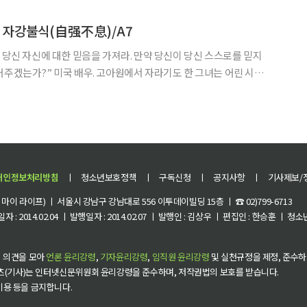
遺表)’, 지방관이 부패하지 않도록 권고하기 위
 자강불식(自强不息)/A7
서 자라기도 한 그녀는 어린 시절
 큰 상처로 남았다. 모델 활동을 하다 미국 영화계의 거물인 하워드
출연하면서 캘린더 걸로 차츰 인기를 얻기 시작했
개인정보처리방침
ㅣ
청소년보호정책
ㅣ
구독신청
ㅣ
공지사항
ㅣ
기사제보/
이 라이프) ㅣ 서울시 강남구 강남대로 556 이투데이빌딩 15층 ㅣ ☎ 02)799-6713
 : 2014.02.04 ㅣ 발행일자 : 2014.02.07 ㅣ 발행인 : 김상우 ㅣ 편집인 : 한승훈 ㅣ
 의견을 모아
언론 윤리강령
,
기자윤리강령
,
임직원 윤리강령
및 실천규정을 제정, 준수하
츠(기사)는 인터넷신문위원회 윤리강령을 준수하며, 저작권법의 보호를 받습니다.
 이용 등을 금지합니다.