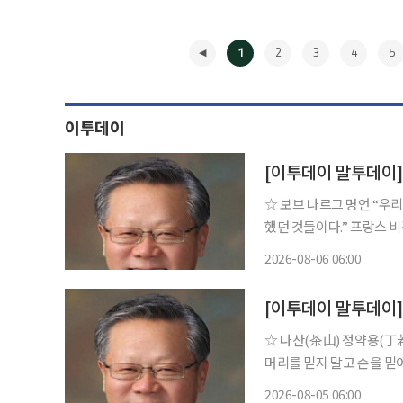
1
2
3
4
5
이투데이
[이투데이 말투데이
☆ 보브 나르그 명언 “우리가 가장 잘 아는 것은 우습게도 이제까지 우리가 한 번도 배우지 못
했던 것들이다.” 프랑스 비평가. 군대에 들어가 이탈리아 · 보헤미아 등 각지에서 싸우며, 질병
과 빈곤으로 고생하다가 
2026-08-06 06:00
속에서 고고한 정신으로 쓴
◀
[이투데이 말투데이
☆ 다산(茶山) 정약용(丁若鏞) 명언 “쉬지 말고 기억하라. 기억은
머리를 믿지 말고 손을 믿어라.” 조선 후기 문신이자 유학자, 실학자의 대표적
박해 때 강진으로 유배가 1
2026-08-05 06:00