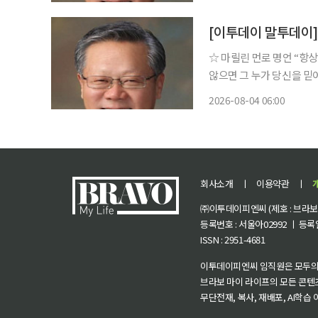
을 논하는 ‘경세유표(經世
[이투데이 말투데이]
☆ 마릴린 먼로 명언 “항상 당신 자신에 대한 믿음을 가져라. 만약 당신이 당신 스스로를 믿지
않으면 그 누가 당신을 믿어주겠는가?” 미국 배우. 고아원에
성폭행을 당하기도 해 평생
2026-08-04 06:00
휴즈의 눈에 띄어 영화에 
회사소개
ㅣ
이용약관
ㅣ
㈜이투데이피엔씨 (제호 : 브라보 마
등록번호 : 서울아02992 ㅣ 등록일자
ISSN : 2951-4681
이투데이피엔씨 임직원은 모두의
브라보 마이 라이프의 모든 콘텐
무단전재, 복사, 재배포, AI학습