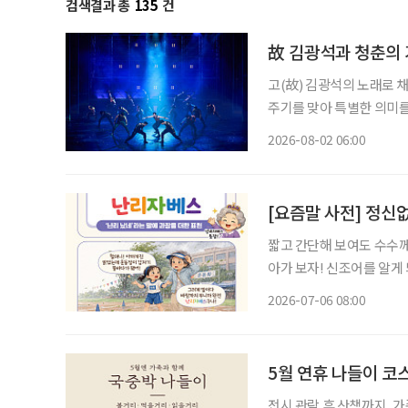
검색결과 총
135
건
故 김광석과 청춘의 
고(故) 김광석의 노래로 채
주기를 맞아 특별한 의미를
러져 청춘의 추억을 소환한
2026-08-02 06:00
될 것이다. ◇공연 
[요즘말 사전] 정신
짧고 간단해 보여도 수수께
아가 보자! 신조어를 알게
은 기운이 더해진다. 아침부터 전화는 쉴 새 없이 울리고, 병원 예약 시간은 다가오는데 갑자
2026-07-06 08:00
기 비까지 쏟아진다. 겨우
5월 연휴 나들이 코
전시 관람 후 산책까지, 가족과 함께하는 여유