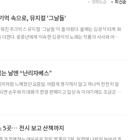
정확도순
최신순
기억 속으로, 뮤지컬 ‘그날들’
워진 주크박스 뮤지컬 ‘그날들’이 돌아왔다. 올해는 김광석 타계 30
 더한다. 꽃중년에게 익숙한 김광석의 노래는 작품의 서사와 어우
다. 잊고 지냈던 사랑과 우정, 그리고 꿈을 다시 꺼내보는 시간이
소개 일정 8월 23일까지 장소 디큐브 링크아
없는 날엔 “난리자베스”
끼처럼 느껴졌던 요즘말. 어렵게 생각하지 말고 하나씩 천천히 알
 되면 손주와의 대화가 한결 편해지고 일상 속 이야기에도 조금은 젊
 집에 돌아왔더니 손주들이 놀다 간 거실은 장난감
스 5곳… 전시 보고 산책까지
로운 힐링 볕 좋은 5월, 달력에 나란히 늘어선 휴