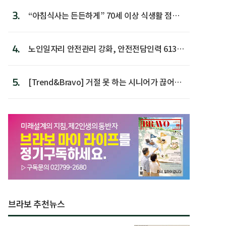
3.
“아침식사는 든든하게” 70세 이상 식생활 점수
가장 높아
4.
노인일자리 안전관리 강화, 안전전담인력 613명
첫 배치
5.
[Trend&Bravo] 거절 못 하는 시니어가 끊어야
할 행동 5
브라보 추천뉴스