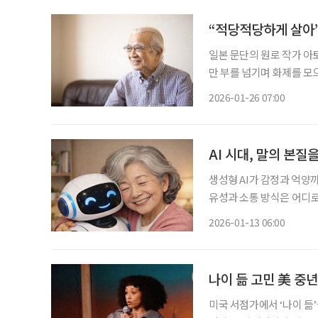
“적당적당하게 살아”
일본 문단의 원로 작가 아토
만 부를 넘기며 화제를 모으
않아도 된다”는 메시지를 
2026-01-26 07:00
AI 시대, 말의 본질
생성형 AI가 감정과 억양
유성과 소통 방식은 어디로
로 연결되는 노년층에게 이 변화는 가볍지 않다.
2026-01-13 06:00
케이션학과 교수는 공통적으
나이 듦 고민 美 중년
미국 서점가에서 ‘나이 듦