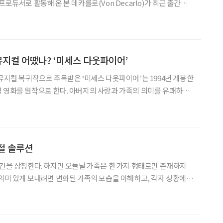
프로듀서로 활동해 온 본 데카를로(Von Decarlo)가 최근 출간한
Fine Over Fifty)’는 노화를 쇠퇴나 상실이 아닌, 성찰과 확장의
 말 출간된 이 책은 제목만 놓
 뮤지컬 어땠나? ‘미세스 다웃파이어’
 뮤지컬 복귀작으로 주목받은 ‘미세스 다웃파이어’는 1994년 개봉한
 영화를 원작으로 한다. 아버지의 사랑과 가족의 의미를 유쾌하게
의 아역 배우들이 등장해 손주 세대가 자연스럽게 공감할 수 있다.
2월 7일까지 장소 샤롯데씨어터 연출 김동연
절 솔루션
시간을 상징한다. 하지만 오늘날 가족은 한 가지 형태로만 존재하지
 의미 있게 보내려면 변화된 가족의 모습을 이해하고, 각자 상황에
원, 농림축산식품부
우리 사회에는 1인 가구, 조손가족, 다문화가족, 비친족 가구