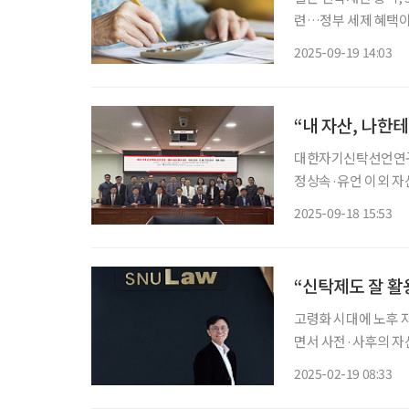
련…정부 세제 혜택이 본격적 성장 견인 교육자금
세제혜택 적극 제공 민사신탁제도 허용, 신탁계약 자유 확대…향후 성장 가능성 높아 일본의
2025-09-19 14:03
신탁재산 총액이 1경
“내 자산, 나한
대한자기신탁선언연구회
정상속·유언 이외 자
자 사해신탁 가능…부
2025-09-18 15:53
“신탁제도 잘 활
고령화 시대에 노후 
면서 사전·사후의 자
외 사례들을 보면서 신탁에 대
2025-02-19 08:33
신탁 현재 은행, 증