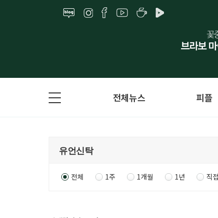
전체뉴스
피플
전체
1주
1개월
1년
직