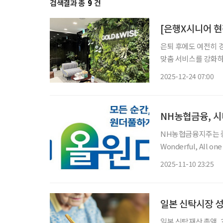
검색결과 총
9
건
은퇴 후에도 여전히 
맞춤 서비스를 강화하
라운지를 별도로 마련
2025-12-24 07:00
고객의 금융 접근성을
NH농협금융, 시
NH농협금융지주는 중
Wonderful, All one + 
순간, 원더풀하게 채
2025-11-10 23:25
전반을 넘어 자녀세대
일본 신탁시장 성
일본 신탁재산 총액, 3월말 기준 