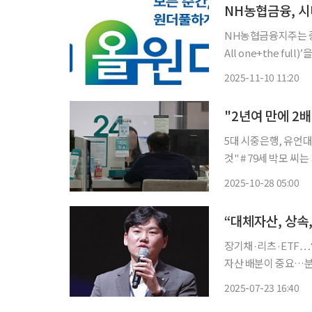
NH농협금융, 시
NH농협금융지주는 중장
All one+the full)’을 공식 출
채워지다”라는 슬로건
2025-11-10 11:20
녀세대까지 든든하고 
5대 시중은행, 유언대
것" # 79세 박모 씨는 치매 진단을 받은 뒤 상속 방식을 두고 고민에 빠졌다. 기억력이 흐려지
자, 유언장을 남기더라
2025-10-28 05:00
박 씨는 ‘유언대용신
장기채·리츠·ETF…
자산 배분이 중요…분산투자 강조 “지금은 매수 타이밍
김대수 신한은행 WM
2025-07-23 16:40
민국 금융대전’에서 ‘