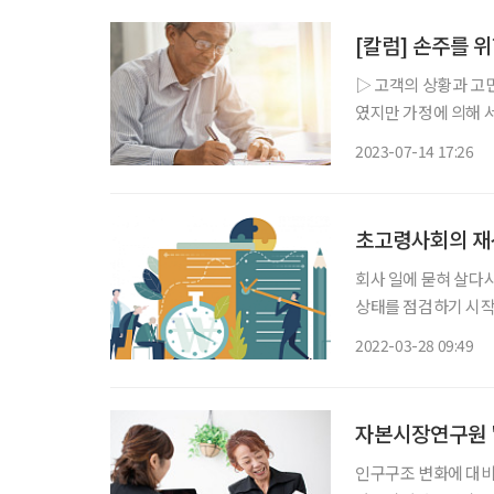
[칼럼] 손주를 
▷ 고객의 상황과 고민 이하의 고객 성명, 가족 관계 및 재산 현황은 실제 상담 사례에
였지만 가정에 의해 서술한 것임을 우선 밝힌
저 떠나 보냈고 현재 
2023-07-14 17:26
린 생활 시설로 1층은
초고령사회의 재
회사 일에 묻혀 살다시
상태를 점검하기 시작
원하는 노후 생활을 충
2022-03-28 09:49
이나 자산 관리를 자신
자본시장연구원 
인구구조 변화에 대비