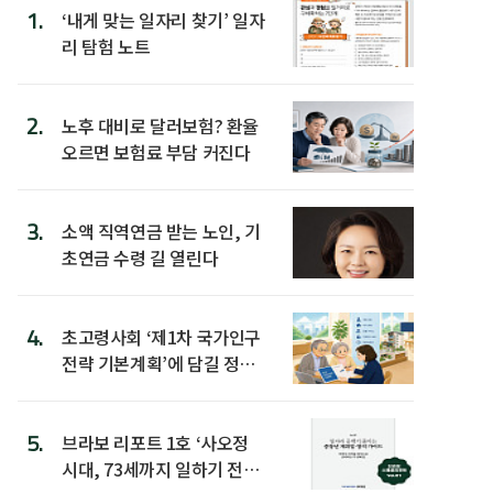
1.
‘내게 맞는 일자리 찾기’ 일자
리 탐험 노트
2.
노후 대비로 달러보험? 환율
오르면 보험료 부담 커진다
3.
소액 직역연금 받는 노인, 기
초연금 수령 길 열린다
4.
초고령사회 ‘제1차 국가인구
전략 기본계획’에 담길 정책
은
5.
브라보 리포트 1호 ‘사오정
시대, 73세까지 일하기 전략’