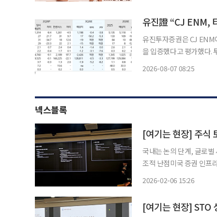
다고 내다봤다. 7일 한국거래소에 따르면 전날 LIG디펜스앤에어로스페이스는 전 거래일 대
비
유진투자증권은 CJ ENM
을 입증했다고 평가했다. 투자의
증권 연구원은 7일 “티빙
2026-08-07 08:25
핵심 변수”라며 “티빙이 
넥스블록
[여기는 현장] 주식 
국내는 논의 단계, 글로벌
조적 난점미국 증권 인프라
제 시각 차이모델별로 달라지는 소유권
2026-02-06 15:26
본사에서 열린 주식 토큰화
[여기는 현장] STO