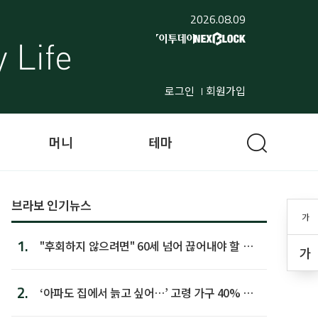
2026.08.09
로그인
회원가입
머니
테마
브라보 인기뉴스
가
1.
"후회하지 않으려면" 60세 넘어 끊어내야 할 사
가
람 1위
2.
‘아파도 집에서 늙고 싶어…’ 고령 가구 40% 노
후 주택이라 어...