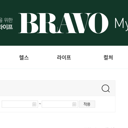
헬스
라이프
컬처
~
적용