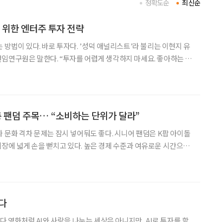
정확도순
최신순
 위한 엔터주 투자 전략
 방법이 있다. 바로 투자다. ’성덕 애널리스트’라 불리는 이현지 유
임연구원은 말한다. “투자를 어렵게 생각하지 마세요. 좋아하는 분
리매
층 팬덤 주목… “소비하는 단위가 달라”
나 문화 격차 문제는 잠시 넣어둬도 좋다. 시니어 팬덤은 K팝 아이돌
뻗치고 있다. 높은 경제 수준과 여유로운 시간으로
있어요.” 2021년 2월
 정국의 한마디에 콤부차(차를 발효한 음
분다
 투자를 할