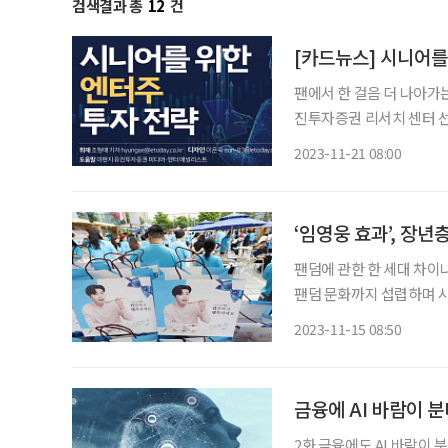
검색결과 총
12
건
[카드뉴스] 시니어를
팬에서 한 걸음 더 나아가는
진투자증권 리서치 센터 선
야부터 시작하세요.” 단순한 덕질 대상으로 여겨지던 엔터테인먼트는 K-콘텐츠의 약진과 함
2023-11-21 08:00
께 유망한 성장 분야로 자
‘임영웅 효과’, 장년
팬덤에 관한 한 세대 차이
팬덤 문화까지 섭렵하며 시장에 넓게 손을 
무장한 그들의 소비는 뭔가 다르다. “좋다고 하길래 하루에 2포씩 먹고 
2023-11-15 08:50
27일 방탄소년단(BTS)
금융에 AI 바람이 
2화 금융에도 AI 바람이 분다 영화처럼 AI와 사랑을 나누는 세상은 아니지만, AI로