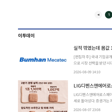
1
이투데이
실적 꺾였는데 몸값 
[편집자 주] 국내 기업공개
으로 시장 선택을 받던 시
을 냉정하게 살핀다. 상장
2026-08-09 14:10
해야 하는 시험대에 섰다.
◀
LIG디펜스앤에어로스페이
세로 돌아섰다. 증권가는 
효과와 계절적 영향이라며
2026-08-07 23:08