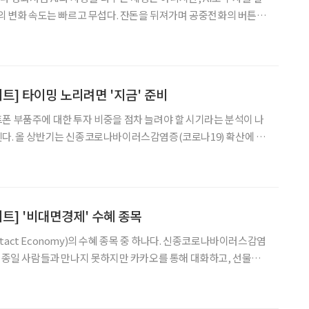
속을 잡던 시절은 이제 까마득하다. 카톡 전송 버튼 하나면 안부는
방에게 약속 장소를 보낸다. 장을
트] 타이밍 노리려면 '지금' 준비
폰 부품주에 대한 투자 비중을 점차 늘려야 할 시기라는 분석이 나
다. 올 상반기는 신종코로나바이러스감염증(코로나19) 확산에 따
감과 봉쇄 영향으로 공급이 제한됐지만, 하반기나 내년에는 정상화
될 것이라는 증권가의 분석에 따른 것으로 보인다. ◇실적 회복은, 올 상반기? 내년?
트] '비대면경제' 수혜 종목
act Economy)의 수혜 종목 중 하나다. 신종코로나바이러스감염
루 종일 사람들과 만나지 못하지만 카카오를 통해 대화하고, 선물을
고, 웹툰·웹소설을 즐기고, 동영상을 보는 상황이 펼쳐지고 있다.
벌어진 이후 재택근무가 늘었고, 사람들의 실내활동시간이