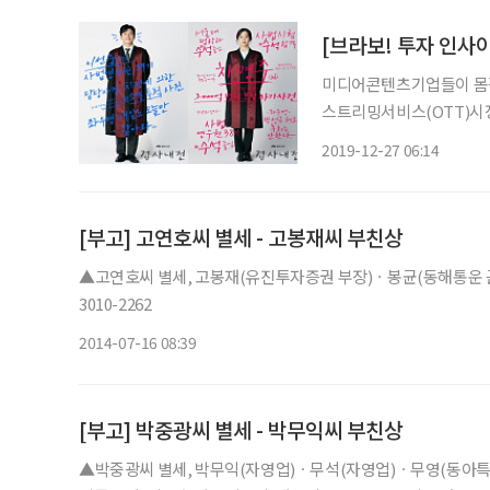
[브라보! 투자 인사
미디어콘텐츠기업들이 몸값
스트리밍서비스(OTT)시
사업을 확대하고 있다. 
2019-12-27 06:14
이들 미디어콘텐츠기업이 
에서도 이들
[부고] 고연호씨 별세 - 고봉재씨 부친상
▲고연호씨 별세, 고봉재(유진투자증권 부장)ㆍ봉균(동해통운 근무)
3010-2262
2014-07-16 08:39
[부고] 박중광씨 별세 - 박무익씨 부친상
▲박중광씨 별세, 박무익(자영업)ㆍ무석(자영업)ㆍ무영(동아