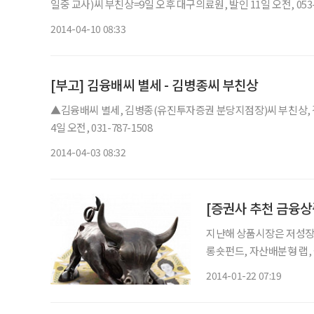
일중 교사)씨 부친상=9일 오후 대구의료원, 발인 11일 오전, 053-5
2014-04-10 08:33
[부고] 김융배씨 별세 - 김병종씨 부친상
▲김융배씨 별세, 김병종(유진투자증권 분당지점장)씨 부친상, 
4일 오전, 031-787-1508
2014-04-03 08:32
[증권사 추천 금융상
지난해 상품시장은 저성장
롱숏펀드, 자산배분형 랩,
대수익률을 낮춘 중수익 상품들이 각광을 받았다.
2014-01-22 07:19
으로 전문가들은 보고 있다