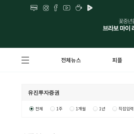
전체뉴스
피플
전체
1주
1개월
1년
직접입력