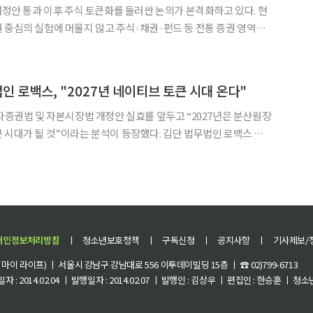
 개정안 통과 이후 주식 토큰화를 둘러싼 논의가 본격화하고 있다. 현
 중심의 실험에 머물지 않고 주식·채권·펀드 등 전통 증권 영역으
 나왔다. 6일 유진투자증권빌딩에서 열린 ‘주식
 주식 토큰화의 제도적 안착과 디지털자본시장의 표준 수립을
인 로백스, "2027년 네이티브 토큰 시대 온다"
전자증권법 및 자본시장법 개정안 실효를 앞두고 “2027년은 분산원장
될 것”이라는 분석이 등장했다. 김단 법무법인 로백스 변
유진투자증권빌딩에서 개최된 ‘주식 토큰화 오픈 세미나’에서 글로
을 살피고 네이티브 토큰의 주류화 등 토큰증권의 미래를
개인정보처리방침
ㅣ
청소년보호정책
ㅣ
구독신청
ㅣ
공지사항
ㅣ
기사제보/
이 라이프) ㅣ 서울시 강남구 강남대로 556 이투데이빌딩 15층 ㅣ ☎ 02)799-6713
 : 2014.02.04 ㅣ 발행일자 : 2014.02.07 ㅣ 발행인 : 김상우 ㅣ 편집인 : 한승훈 ㅣ