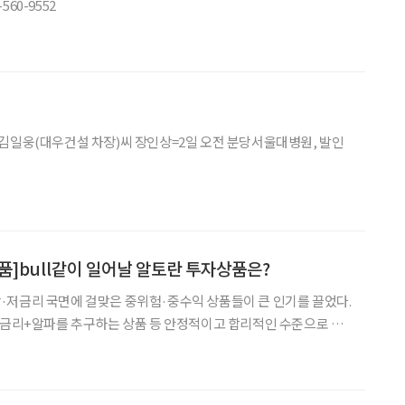
60-9552
김일웅(대우건설 차장)씨 장인상=2일 오전 분당서울대병원, 발인
품]bull같이 일어날 알토란 투자상품은?
·저금리 국면에 걸맞은 중위험·중수익 상품들이 큰 인기를 끌었다.
 금리+알파를 추구하는 상품 등 안정적이고 합리적인 수준으로 기
 올해 역시 중위험·중수익 국면이 이어질 것
. 이런 재테크 트렌드를 반영하듯 KDB대우증권, 삼성증권,