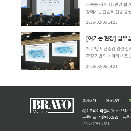
토큰증권(STO) 관련 법
장에서는 단순히 신종 증권
로 확장해야 시장이 커질 수 있다는 목소리가
2026-02-06 14:23
토큰화 오픈 세미나’에서
[여기는 현장] 법무법
2027년 토큰증권 관련 
확장 기반의 네이티브 토큰 시대가 
호사는 6일 서울 여의도 
2026-02-06 14:21
벌 주식 토큰화 규제 현황
회사소개
ㅣ
이용약관
ㅣ
㈜이투데이피엔씨 (제호 : 브라보 마
등록번호 : 서울아02992 ㅣ 등록일자
ISSN : 2951-4681