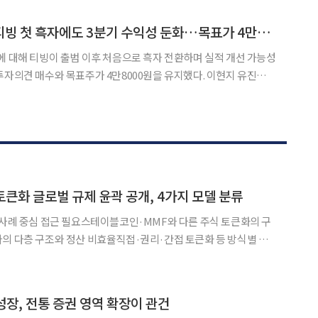
유진證 “CJ ENM, 티빙 첫 흑자에도 3분기 수익성 둔화…목표가 4만8000원”
에 대해 티빙이 출범 이후 처음으로 흑자 전환하며 실적 개선 가능성
견 매수와 목표주가 4만8000원을 유지했다. 이현지 유진투자
과 피프스시즌의 실적 반등이 CJ ENM의 주가와 실적을 좌우하는
2분기 첫 흑자를 달성했다는 점이 고무적”이라고 밝혔다
토큰화 글로벌 규제 윤곽 공개, 4가지 모델 분류
 사례 중심 접근 필요스테이블코인·MMF와 다른 주식 토큰화의 구
의 다층 구조와 정산 비효율직접·권리·간접 토큰화 등 방식별 규
·유동성·리스크 구조 6일 서울 여의도 유진투자증권
 오픈 세미나에서 글로벌 주식 토큰화 시장의 규제 분류 체계와
 성장, 전통 증권 영역 확장이 관건