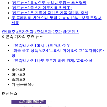
[카드뉴스] 음식으로 눈길 사로잡는 추천영화
[카드뉴스] 글쓰기 입문자를 위한 Tip
[카드뉴스] 온 가족이 즐거운 가을 먹거리 축제
美 클래리티 법안 연내 통과 가능성 13%…상원 문턱서
제동
#엔터주
#투자전략
#주식투자
#주가
#K콘텐츠
이은숙 기자의 주요 뉴스
⌞
[요즘말 사전] 혹시 나도 ‘막나귀’?
⌞
퍼즐 풀고 상품 받자! ‘브라보 마이 라이프’ 독자참여마
당
⌞
[요즘말 사전] 나도 모르게 빠진 관계, ‘파라소셜’
좋아요
0
화나요
0
슬퍼요
0
더 궁금해요
0
최신뉴스