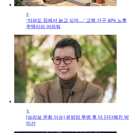
2.
‘아파도 집에서 늙고 싶어…’ 고령 가구 40% 노후
주택이라 어려워
3.
[브라보 문화 이슈] 유방암 투병 후 더 단단해진 박
미선