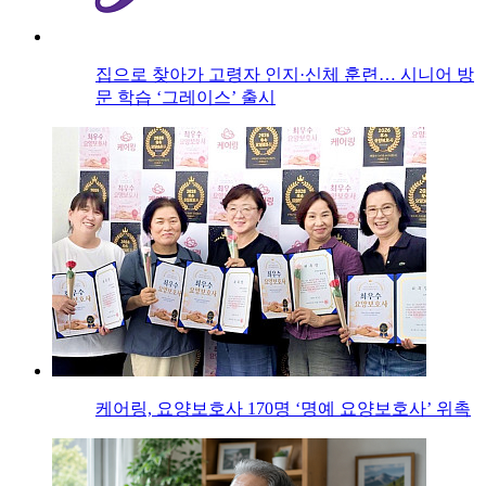
집으로 찾아가 고령자 인지·신체 훈련… 시니어 방
문 학습 ‘그레이스’ 출시
케어링, 요양보호사 170명 ‘명예 요양보호사’ 위촉