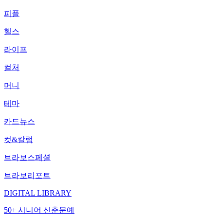
피플
헬스
라이프
컬처
머니
테마
카드뉴스
컷&칼럼
브라보스페셜
브라보리포트
DIGITAL LIBRARY
50+ 시니어 신춘문예