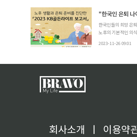
는 의견이 나왔다. 25일 서울연구원이 펴낸 '서울시 초고령화 대응 위한 계속고용제도와 중장
년
한국인들의 희망 은퇴 
노후의 기본적인 의식주
여가활동, 손자녀 용돈
2023-11-26 09:01
됐다. 26일 KB
회사소개
ㅣ
이용약