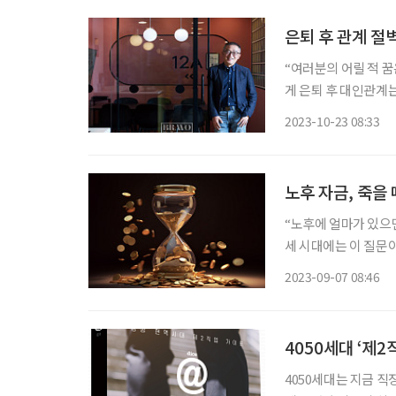
은퇴 후 관계 절
“여러분의 어릴 적 
게 은퇴 후 대인관계
고 싶다는데 꿈 이야기
2023-10-23 08:33
노후 자금, 죽을
“노후에 얼마가 있으면
세 시대에는 이 질문이
까지 살지 모른다’는 사실이기 때문이다. 평균 은퇴
2023-09-07 08:46
은퇴 후 1년 내 정규직
4050세대 ‘제2
4050세대는 지금 직