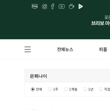
전체뉴스
피플
전체
1주
1개월
1년
직