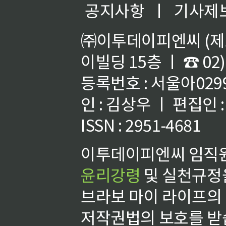
공지사항
ㅣ
기사제
㈜이투데이피엔씨 (제호
이빌딩 15층 ㅣ ☎ 02)
등록번호 : 서울아02992
인 : 김상우 ㅣ 편집인
ISSN : 2951-4681
이투데이피엔씨 임직원
윤리강령
및 실천규정을
브라보 마이 라이프의
저작권법의 보호를 받