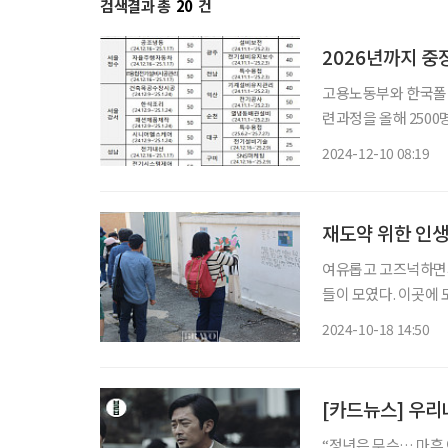
검색결과 총
20
건
2026년까지 중
고용노동부와 한국폴리
련과정을 올해 2500
다. 이는 올해부터 950만 명이 넘는 2차 베이비붐 세대(1964~1974년생)가 은퇴 나이(60세)
2024-12-10 08:19
에 진입하고 내년 초
재도약 위한 인생
여유롭고 고즈넉하면서
들이 모였다. 이곳에
고민은 일맥상통했다. 
2024-10-18 14:50
는 빨라졌고 보내야 할
[카드뉴스] 우리
“정년은 무슨… 마흔 이후도 잘 그려지지 