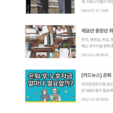
세 그러나 이들이 희망
조기퇴직이 늘면서 이러한 시차는 점점
2023-07-17 13:40
의 두 번째 인생을 위한 
계묘년 중장년 취
전직, 재취업, 취업,
때는 국가지원 정책과
다. 특히 현직에 있을
2023-01-05 08:45
균 은퇴 나이는 49세,
[카드뉴스] 은퇴
국민연금연구원(201
균 268만 원이 필요
2022-12-20 08:00