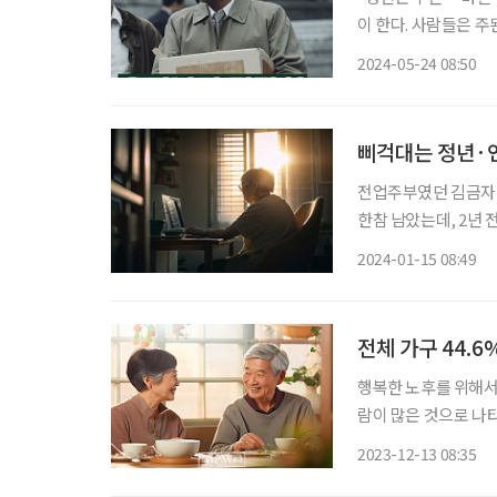
이 한다. 사람들은 주
실질 은퇴 나이는 그와 큰 괴리를 보이고 있다.
2024-05-24 08:50
동인구조사 고령층 
삐걱대는 정년·연
전업주부였던 김금자(
한참 남았는데, 2년 
다. 그런데 정부가 국민연금
2024-01-15 08:49
씨와 비슷한 상황에 
전체 가구 44.6
행복한 노후를 위해서는
람이 많은 것으로 나타
실제 ‘노후 조달가능생
2023-12-13 08:35
이징 인 플레이스(Agin