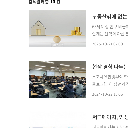
검색결과 총
10
건
부동산밖에 없는 
65세 이상 인구 비율
설계는 선택이 아닌 
은 안정적인 노후 생활
2025-10-21 07:00
자산은 5억 원이 넘
현장 경험 나누
문화체육관광부와 한
프로그램'이 청년과 전
문경영인 등 다양한 
2024-10-23 15:06
과 실질적이고 경험을
퍼
써드에이지, 인
써드에이지는 지난 