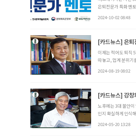
은퇴전문가 특화 멘토
문 경험 교류를 통해
2024-10-02 08:48
세대와 청소년, 대학생
[카드뉴스] 은퇴
이제는 적어도 퇴직 
따놓고, 업계 분위기를
김동환, 서울사이버대학교 부동산
2024-08-19 08:02
디터 조형애 취재 이
[카드뉴스] 강창
노후에는 3대 불안이 
인지 확실하게 인식해
니다. - 강창희, 행복100세 자
2024-05-20 13:28
디터 조형애 취재 이