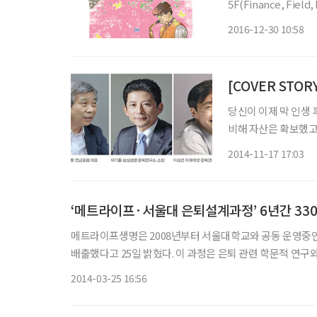
5F(Finance, Fiel
금 타는 남자)과 연타
2016-12-30 10:58
다. LED는 원래 ‘발광
당신이 이제 막 인생
비해 자산은 확보했고
졌다. 이제 삶을 즐기
2014-11-17 17:03
결론 내린 것들로 인
‘메트라이프·서울대 은퇴설계과정’ 6년간 33
메트라이프생명은 2008년부터 서울대학교와 공동 운영중인
배출했다고 25일 밝혔다. 이 과정은 은퇴 관련 학문적 연구와 보험회사의 실제 사례가 접목된 금융업계 최초 산학(産學) 협력 프로
그램으로서, 메트라이프생명이 서울대와 함께 해외 및 국내
2014-03-25 16:56