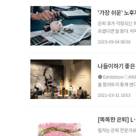
‘가장 쉬운’ 노
은퇴 후가 걱정되긴 
르겠다면 잘 왔다. 
린 경험이 있다면, 역
2023-09-04 08:38
가
나들이하기 좋은 
● Exhibition ◇ANDY WARHOL : BEGINNING SEOUL 일정 6월 27일까지 장소 더현대서
울 팝아트의 황제 앤
다. 여의도 더현대서
2021-03-31 10:03
워홀 전시 중 최대 규
필자는 은퇴 전문가로