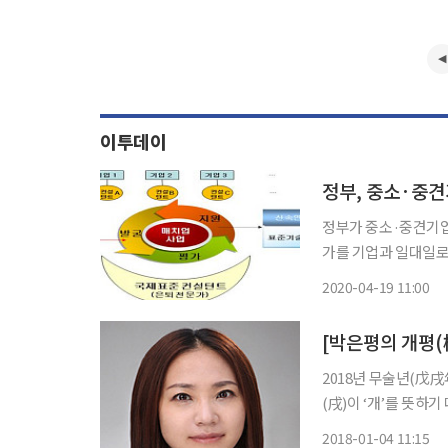
이투데이
정부가 중소·중견기업
가를 기업과 일대일로 짝
통상자원부 국가기술표
2020-04-19 11:00
[박은평의 개평(槪
2018년 무술년(戊戌
(戌)이 ‘개’를 뜻하기 때문에 ‘황
개띠’다. 그해 출생한
2018-01-04 11:15