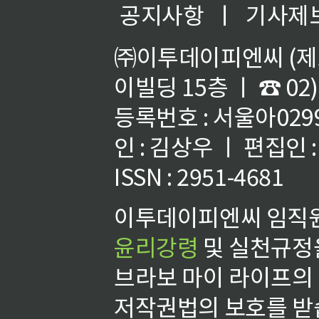
공지사항
ㅣ
기사제
㈜이투데이피엔씨 (제호
이빌딩 15층 ㅣ ☎ 02)
등록번호 : 서울아02992
인 : 김상우 ㅣ 편집인
ISSN : 2951-4681
이투데이피엔씨 임직원
윤리강령
및 실천규정을
브라보 마이 라이프의
저작권법의 보호를 받