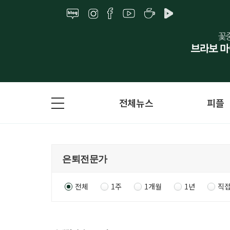
전체뉴스
피플
전체
1주
1개월
1년
직