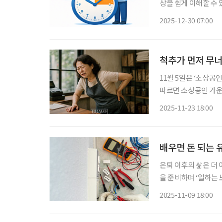
상을 쉽게 이해할 수 
종합사회보고서 ‘한국의
2025-12-30 07:00
후 우리사회 각 영역별
척추가 먼저 무
11월 5일은 ‘소상공
따르면 소상공인 가운데 
결과적으로 소상공인의 절반 이상이
2025-11-23 18:00
중을 차지했고, 숙박·
배우면 돈 되는 
은퇴 이후의 삶은 더 
을 준비하며 ‘일하는 
자기 효능감, 그리고 인생 2막의 의
2025-11-09 18:00
전기·용접·지게차 등