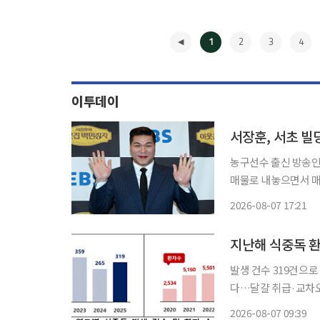
1
2
3
4
이투데이
서장훈, 서초 빌
농구선수 출신 방송인
매물로 내놓으면서 매각 
보 땅집고에 따르면 
2026-08-07 17:21
물로 등록됐다. 1986
◀
지난해 식중독 환
발생 건수 319건으로
다…달걀 취급·교차오염 주의 지난해 국내 식중독 발생 건수와 환
나타났다. 특히 살모
2026-08-07 09:39