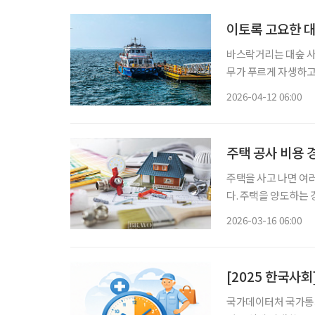
이토록 고요한 대
바스락거리는 대숲 사
무가 푸르게 자생하고 
숲과 바다, 둘레길과 
2026-04-12 06:00
수만과 맞닿은 충남 
주택 공사 비용 
주택을 사고 나면 여
다. 주택을 양도하는
산하는데, 이때 이러
2026-03-16 06:00
국가데이터처 국가통