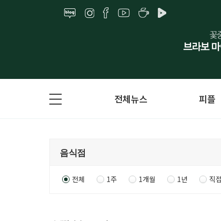
전체뉴스
피플
전체
1주
1개월
1년
직