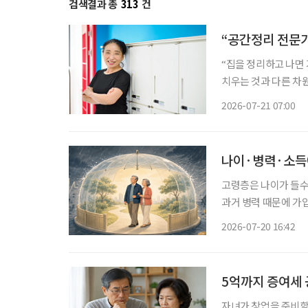
검색결과 총
313
건
“공간정리 전문가
“집을 정리하고 나면
치우는 것과 다른 차원의 즐거움이었죠.” 서울시
프 공간정리 전문가’ 교육과
2026-07-21 07:00
한 정리·수납 서비스가
나이·병력·소득에
고령층은 나이가 들수
과거 병력 때문에 가
해지하는 경우가 발생
2026-07-20 16:42
대하고 취약계층에 대
5억까지 증여세 
자녀가 창업을 준비할