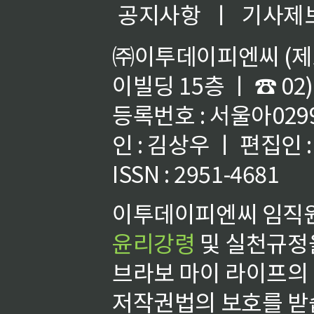
공지사항
ㅣ
기사제
㈜이투데이피엔씨 (제호
이빌딩 15층 ㅣ ☎ 02)
등록번호 : 서울아02992
인 : 김상우 ㅣ 편집인
ISSN : 2951-4681
이투데이피엔씨 임직원
윤리강령
및 실천규정을
브라보 마이 라이프의
저작권법의 보호를 받