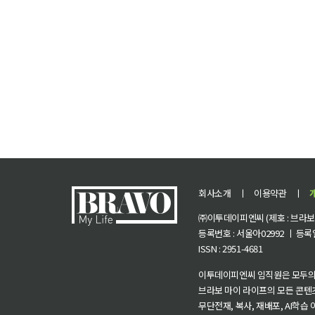
회사소개
ㅣ
이용약관
ㅣ
㈜이투데이피엔씨 (제호 : 브라보 마
등록번호 : 서울아02992 ㅣ 등록일자
ISSN : 2951-4681
이투데이피엔씨 임직원은 모두의
브라보 마이 라이프의 모든 콘텐
무단전재, 복사, 재배포, AI학습