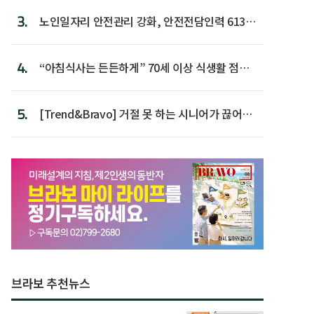
3.
노인일자리 안전관리 강화, 안전전담인력 613명
첫 배치
4.
“아침식사는 든든하게” 70세 이상 식생활 점수
가장 높아
5.
[Trend&Bravo] 거절 못 하는 시니어가 끊어야
할 행동 5
브라보 추천뉴스