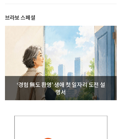
발간
브라보 스페셜
‘경험 無도 환영’ 생애 첫 일자리 도전 설
명서