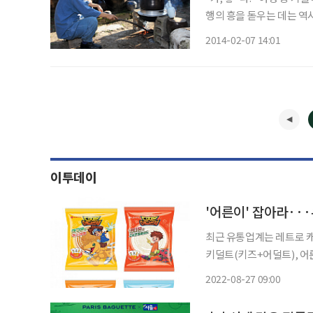
행의 흥을 돋우는 데는 역시
술에 담아내고 있어 애주가들의 여행에는 필수다
2014-02-07 14:01
놓을 수 없다. 이동면 도평
이투데이
'어른이' 잡아라···
최근 유통업계는 레트로 캐
키덜트(키즈+어덜트), 어
제품의 큰 손으로 떠올랐기 때문이다. 27일 롯데제과는 2000년
2022-08-27 09:00
터’ 캐릭터를 포장지에 담