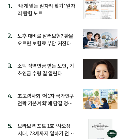
1.
‘내게 맞는 일자리 찾기’ 일자
리 탐험 노트
2.
노후 대비로 달러보험? 환율
오르면 보험료 부담 커진다
3.
소액 직역연금 받는 노인, 기
초연금 수령 길 열린다
4.
초고령사회 ‘제1차 국가인구
전략 기본계획’에 담길 정책
은
5.
브라보 리포트 1호 ‘사오정
시대, 73세까지 일하기 전략’