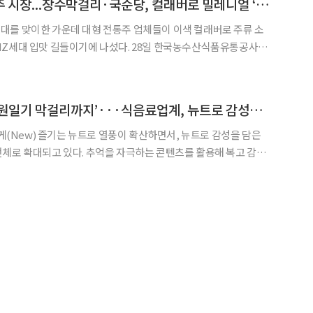
춘추시대 맞은 전통주 시장...장수막걸리·국순당, 컬래버로 밀레니얼 ‘입맛’ 잡아볼까
대를 맞이한 가운데 대형 전통주 업체들이 이색 컬래버로 주류 소
길들이기에 나섰다. 28일 한국농수산식품유통공사에
16년 387억 원에서 이듬해 400억 원으로 올랐고, 2019년에는
 고지를 넘더니 2020년에는 626억 원으로 급성장하고
‘고길동 맥주부터 전원일기 막걸리까지’···식음료업계, 뉴트로 감성으로 소비자 ‘유혹’
롭게(New) 즐기는 뉴트로 열풍이 확산하면서, 뉴트로 감성을 담은
체로 확대되고 있다. 추억을 자극하는 콘텐츠를 활용해 복고 감성
별한 해석을 가미한 신제품들은 중장년층에게는 향수를, MZ세대에
게는 색다른 즐길 거리를 선사하며 인기를 끌고 있다. 28일 식음료업계에 따르면 업체