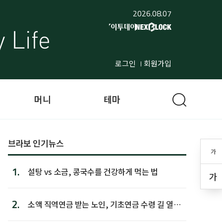
2026.08.07
로그인
회원가입
머니
테마
브라보 인기뉴스
가
1.
설탕 vs 소금, 콩국수를 건강하게 먹는 법
가
2.
소액 직역연금 받는 노인, 기초연금 수령 길 열린
다