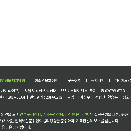
개인정보처리방침
ㅣ
청소년보호정책
ㅣ
구독신청
ㅣ
공지사항
ㅣ
기사제보/
이 라이프) ㅣ 서울시 강남구 강남대로 556 이투데이빌딩 15층 ㅣ ☎ 02)799-6713
 : 2014.02.04 ㅣ 발행일자 : 2014.02.07 ㅣ 발행인 : 김상우 ㅣ 편집인 : 한승훈 ㅣ
 의견을 모아
언론 윤리강령
,
기자윤리강령
,
임직원 윤리강령
및 실천규정을 제정, 준수하
츠(기사)는 인터넷신문위원회 윤리강령을 준수하며, 저작권법의 보호를 받습니다.
 이용 등을 금지합니다.