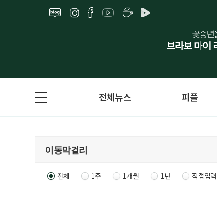
전체뉴스
피플
전체
1주
1개월
1년
직접입력