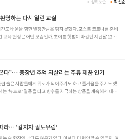
정확도순
최신순
 환영하는 다시 열린 교실
간도 배움을 향한 열정만큼은 꺾지 못했다. 포스트 코로나를 준비
간 교육 현장은 어떤 모습일까. 초여름 햇볕이 따갑던 지난달 12일,
수업이 있는 동남권 캠퍼스 강의실을 찾았다. “선생님들, 안녕하
세요. 한 주 동안 잘 지내셨나요?” 이현군 강사가 어린이날 휴무로
온다”… 중장년 추억 되살리는 주류 제품 인기
불린 술은 사람들에게 위로가 되어주기도 하고 즐거움을 주기도 했
에서는 ‘뉴트로’ 열풍을 타고 향수를 자극하는 상품을 계속해서 내놓
보면 술을 더욱 즐겁고 재밌게 마실 수 있기 때문으로 풀이된다. 최
이 특히 반가워할 ‘추억 몰이’ 술을 소개해 본다.
따라… ‘갈지자 팔도유람’
울이는 술 한잔엔 남다른 여유가 있다. 이보다 더 편안할 수 있을까. 여