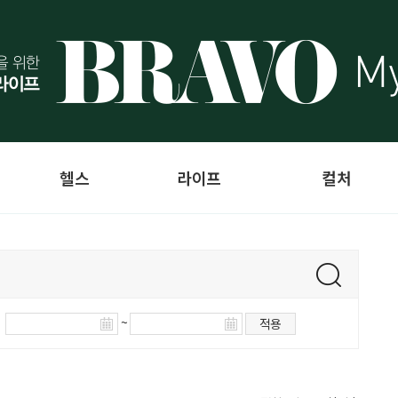
헬스
라이프
컬처
~
적용