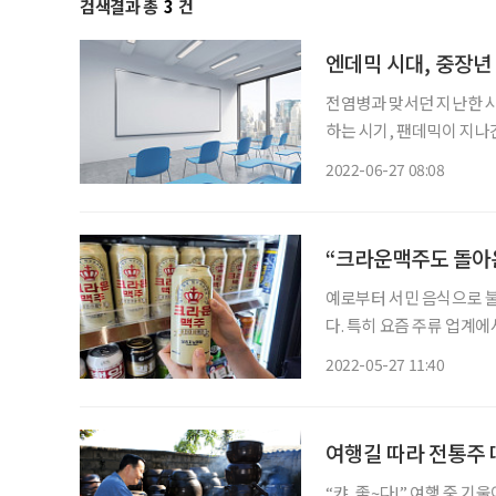
검색결과 총
3
건
엔데믹 시대, 중장년
전염병과 맞서던 지난한 시
하는 시기, 팬데믹이 지나
‘옛 지도로 읽는 한양과 서울’ 
2022-06-27 08:08
“크라운맥주도 돌아
예로부터 서민 음식으로 
다. 특히 요즘 주류 업계
고 있다. 추억을 떠올리다 
2022-05-27 11:40
근 출시된 상품 중 중장년층
여행길 따라 전통주 
“캬, 좋~다!” 여행 중 기