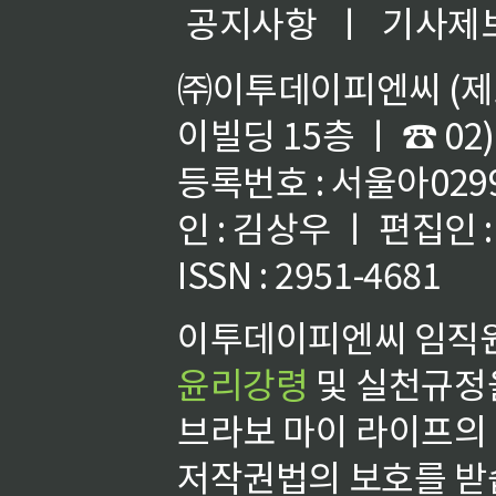
공지사항
ㅣ
기사제
㈜이투데이피엔씨 (제호
이빌딩 15층 ㅣ ☎ 02)
등록번호 : 서울아02992
인 : 김상우 ㅣ 편집인
ISSN : 2951-4681
이투데이피엔씨 임직원
윤리강령
및 실천규정을
브라보 마이 라이프의
저작권법의 보호를 받