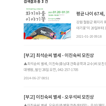
검색결과 총
3
건
평균 나이 67세
강원 철원군 화지리 
야기꽃’이 20일부터 
‘화지마을 이야기꽃’은
2021-01-20 09:18
과 지혜만으로 꽃피운
[부고] 최석순씨 별세 - 이진숙씨 모친상
▲최석순씨 별세, 이진숙(충남대 건축공학과 교수)씨 모친
대병원, 발인 28일 오전, 042-257-1705
2014-06-27 08:51
[부고] 이진숙씨 별세 - 오우석씨 모친상
▲이진숙씨 별세, 오우석(추병원 척추센터장)ㆍ은석(재미 사