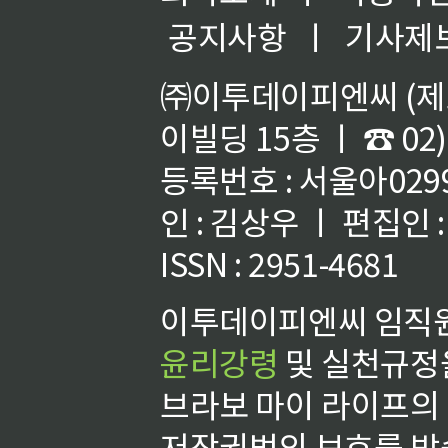
공지사항
ㅣ
기사제
㈜이투데이피엔씨 (제호
이빌딩 15층 ㅣ ☎ 02)
등록번호 : 서울아02992
인 : 김상우 ㅣ 편집인
ISSN : 2951-4681
이투데이피엔씨 임직원
윤리강령
및 실천규정을
브라보 마이 라이프의
저작권법의 보호를 받