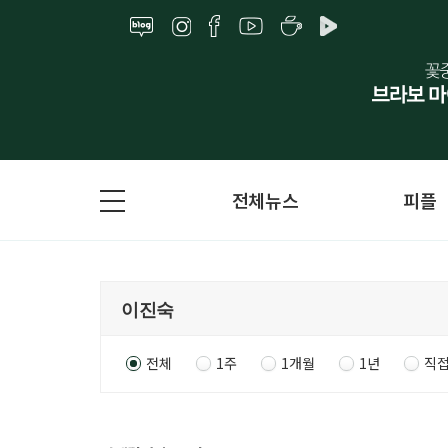
전체뉴스
피플
전체
1주
1개월
1년
직