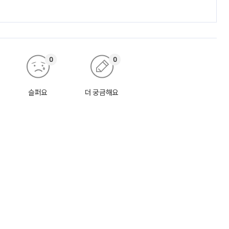
0
0
슬퍼요
더 궁금해요