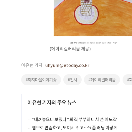
(헤이리갤러리움 제공)
이유현 기자
uhyunl@etoday.co.kr
#화지마을이야기꽃
#전시
#헤이리갤러리움
#
이유현 기자의 주요 뉴스
“내려놓으니 보였다” 퇴직 부부의 다시 쓴 이모작
앱으로 연습하고, 모여서 뛰고…요즘 러닝 이렇게