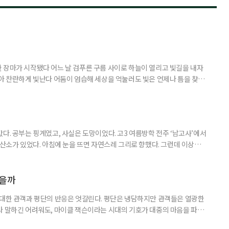
 장마가 시작됐다 어느 날 검푸른 구름 사이로 하늘이 열리고 빛길을 내자
받아 찬란하게 빛난다 어둠이 엄습해 세상을 억눌러도 빛은 언제나 틈을 찾아
다. 공부는 핑계였고, 사실은 도망이었다. 고3 여름방학 전주 ‘남고사’에서
 산소가 있었다. 아침에 눈을 뜨면 자연스레 그리로 향했다. 그런데 이상하
쌍하게 여기지도, 위로하려 하지도 않았다. 그냥 거기 있었다. 아침마다 안개
이면 아무 소리도 들리지 않았다. 그 무심함 앞에서 오히려 마음이 놓였다. 사
 나를 제대로 들여다볼 수 있었다. 산에서 보낸 한 달
였을까
 대한 관객과 평단의 반응은 엇갈린다. 평단은 냉담하지만 관객들은 열광한
라 말하긴 어려워도, 마이클 잭슨이라는 시대의 기호가 대중의 마음을 파고
이클 잭슨과의 추억 하나쯤 있다 5월 13일 개봉한 영화 ‘마이클’은 개봉