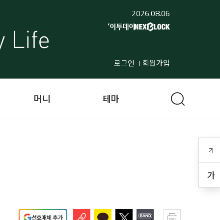
2026.08.06
로그인
회원가입
머니
테마
가
가
선호매체 추가