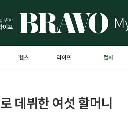
헬스
라이프
컬처
가로 데뷔한 여섯 할머니