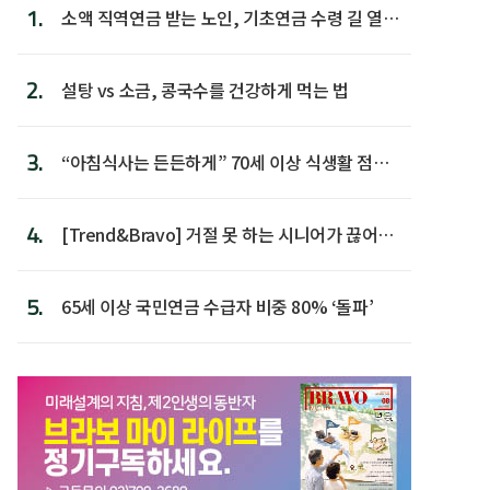
1.
소액 직역연금 받는 노인, 기초연금 수령 길 열린
다
2.
설탕 vs 소금, 콩국수를 건강하게 먹는 법
3.
“아침식사는 든든하게” 70세 이상 식생활 점수
가장 높아
4.
[Trend&Bravo] 거절 못 하는 시니어가 끊어야
할 행동 5
5.
65세 이상 국민연금 수급자 비중 80% ‘돌파’