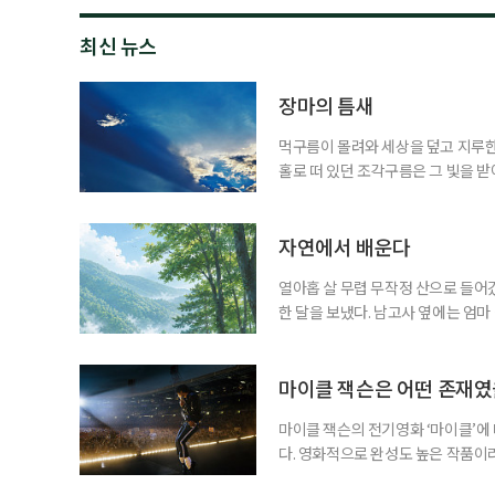
최신 뉴스
장마의 틈새
먹구름이 몰려와 세상을 덮고 지루한
홀로 떠 있던 조각구름은 그 빛을 
희망을 비춘다
자연에서 배운다
열아홉 살 무렵 무작정 산으로 들어갔
한 달을 보냈다. 남고사 옆에는 엄마
게 산은 내 사정을 묻지 않았다. 불
가 내려앉고, 낮에는 새가 울고, 밤
람의 눈길이 없는 곳에서 비로소 나는
마이클 잭슨은 어떤 존재
마이클 잭슨의 전기영화 ‘마이클’에
다. 영화적으로 완성도 높은 작품이
들기에 충분했다는 뜻이다. 누구나 마