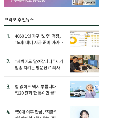
브라보 추천뉴스
1.
4050 1인 가구 ‘노후’ 걱정,
“노후 대비 자금 준비 어려
워”
2.
“새벽에도 달려갑니다” 재가
임종 지키는 방문진료 의사
3.
앱 없이도 택시 부릅니다
“120 전화 한 통이면 끝”
4.
“50대 이후 만남, ‘지금의
삶’ 함께할 사람 찾는 것”