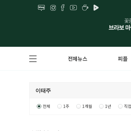
전체뉴스
피플
전체
1주
1개월
1년
직