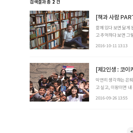
검색결과 총
2
건
[책과 사람 PAR
함께 있다 보면 닮게 
고 추억하다 보면 그
(ReDI) 이태주(李
2016-10-11 13:13
던 모든 것들이 책 사
[제2인생 : 코
막연히 생각하는 은퇴
고 싶고, 이왕이면 내
닐까. 불가능할 것 같
2016-09-26 13:55
것. 세계에서 활약한 