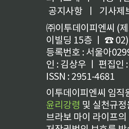
공지사항
ㅣ
기사제
㈜이투데이피엔씨 (제호
이빌딩 15층 ㅣ ☎ 02)
등록번호 : 서울아02992
인 : 김상우 ㅣ 편집인
ISSN : 2951-4681
이투데이피엔씨 임직원
윤리강령
및 실천규정을
브라보 마이 라이프의
저작권법의 보호를 받