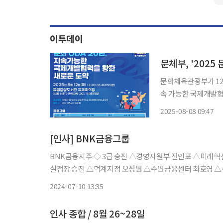
이투데이
문체부, '202
문화체육관광부가 12
속 가능한 국제개발협력을
"이번 포럼에서는 20
2025-08-08 09:47
[인사] BNK금융그룹
BNK금융지주 ◇ 3급 승진 △경영지원부 전인표 △미래혁신부 김태우 △브랜드전략부 정타 △전략기획부 김성용 부산은행 ◇ 부
실점장 승진 △덕계지점 오성원 △수원금융센터 최호영 △신평동금융센터 이용규 △양산금융센터 배세룡 △울산금융센터 이학
2024-07-10 13:35
인사 종합 / 8월 26~28일