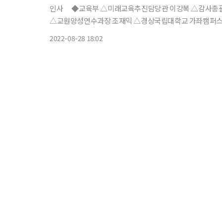
인사 ◆교육부 △미래교육추진담당관 이강복 △감사총괄담당관 김영진 △국립대학정책과장 윤소영 △교원정책과장 최보영
△교원양성연수과장 조재익 △경상국립대학교 가좌캠퍼스 
19대응 학교상황총괄과장 안웅환 △지방교육재정과장 채
2022-08-28 18:02
봄정책과장 나현주