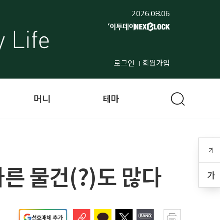
2026.08.06
로그인
회원가입
머니
테마
가
다른 물건(?)도 많다
가
선호매체 추가