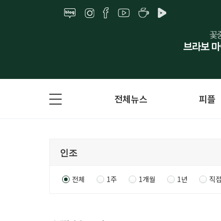
전체뉴스
피플
전체
1주
1개월
1년
직