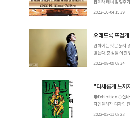
팝페라 테너 임형주가 
에 열리는 이번 콘서
2022-10-04 15:39
오래도록 뜨겁게 
반짝이는 것은 늙지 않
않는다. 춘삼월 여린
반짝이는 두 눈은 24
2022-08-09 08:34
"다채롭게 느끼자
●Exhibition ◇살바도르 달리 : Imagination and Reality 일정 4월 3일까지 장소 동대문디
자인플라자 디자인 전
르 달리(1904~198
2022-03-11 08:23
화, 대형 설치작품, 