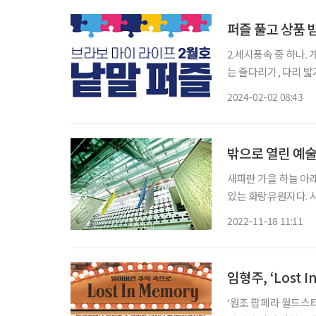
퍼즐 풀고 상품 
2.세시풍속 중 하나
는 줄다리기, 다리 밟
왼발을 약간 옆으로 벌
2024-02-02 08:43
전용 도로. 7.일정한
밖으로 열린 예
새파란 가을 하늘 아래
있는 화랑유원지다. 
많다. 이름은 유원지
2022-11-18 11:11
안에 있다. 자리 한번
‘원조 팝페라 월드스타