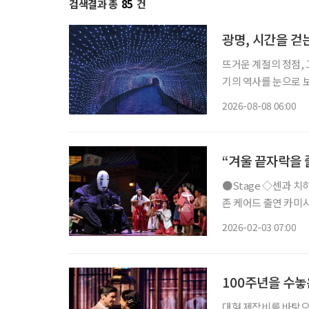
검색결과 총
85
건
광명, 시간을 걷
뜨거운 계절의 정점, 
기의 역사를 눈으로 보
광명시다. 요즘 여가 활동이나 휴식의 트렌드가 세대별로 달라졌다. 그저 어딘가로 떠난다는
2026-08-08 06:00
식의 여행보다는 자신
“겨울 끝자락을 
●Stage ◇센과 치히로의 행방불명 일정 3월 22일까지 장소 예술의전당 오페라극장 연출
존 케어드 출연 카미시
치카 등 CJ ENM 
2026-02-03 07:00
는 스튜디오 지브리 
100주년을 수놓
대형 제작비를 바탕으