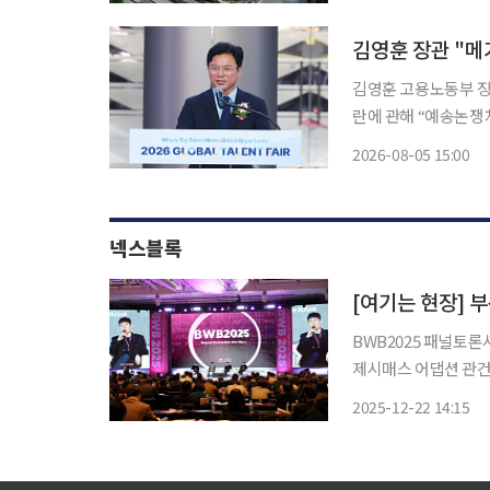
것이다. 포스코퓨처엠은
김영훈 장관 "메
김영훈 고용노동부 장관
란에 관해 “예송논쟁
때도 52시간이 안 들
2026-08-05 15:00
넥스블록
BWB2025 패널토론
제시매스 어댑션 관건은 UX
비단이 추진 중인 We
2025-12-22 14:15
라로 확장될 가능성이