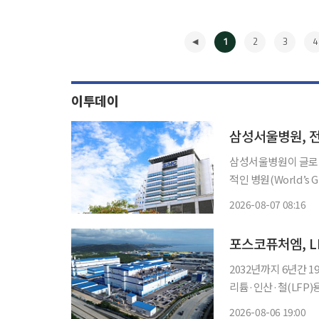
1
2
3
4
이투데이
삼성서울병원, 전 
삼성서울병원이 글로벌
적인 병원(World’s G
했다고 7일 밝혔다. 세계에서 가장 친환경적인 병원 평가는 뉴스위크가 전 세계 6000여개 병
2026-08-07 08:16
원을 대상으로 △친환
◀
포스코퓨처엠, L
2032년까지 6년간 19만t 규모 LF
리튬·인산·철(LFP)
고 6일 밝혔다. 이번 합의는 폭증하고 있는 북미 ESS 수요에 선제적으로 대응하고자 진행된
2026-08-06 19:00