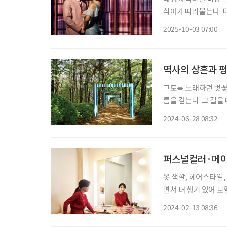
식어가 따라붙는다. 
작한 K-뮤지컬이기 때문이다. ◇공연 소개 일정 11월 9일까지 장소
2025-10-03 07:00
루니 출연 •제이 개츠비
역사의 상흔과 평
그토록 노래하던 벚꽃
름을 걷는다. 그 길을 따라 높은 
철책이 어우러진 이 
2024-06-28 08:32
을 고스란히 밟으며 
퍼스널컬러·메이
옷 색깔, 헤어스타일,
면서 더 생기 있어 
배워보자. 사람에게는 
2024-02-13 08:36
컬러’라고 한다. 진단