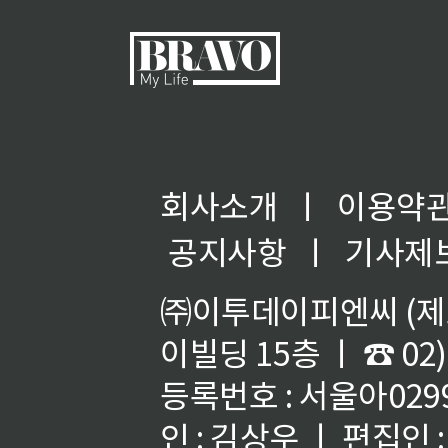
회사소개
ㅣ
이용약
공지사항
ㅣ
기사제
㈜이투데이피엔씨 (제호
이빌딩 15층 ㅣ ☎ 02)
등록번호 : 서울아02992
인 : 김상우 ㅣ 편집인