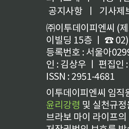
공지사항
ㅣ
기사제
㈜이투데이피엔씨 (제호
이빌딩 15층 ㅣ ☎ 02)
등록번호 : 서울아02992
인 : 김상우 ㅣ 편집인
ISSN : 2951-4681
이투데이피엔씨 임직원
윤리강령
및 실천규정을
브라보 마이 라이프의
저작권법의 보호를 받