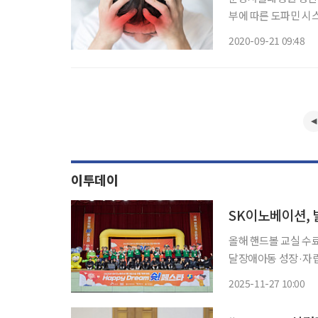
부에 따른 도파민 시스
억, 인지, 운동 조절
2020-09-21 09:48
이투데이
SK이노베이션, 
올해 핸드볼 교실 수
달장애아동 성장·자립 돕기 위한 노력 이
볼 교실’을 수료한 발달
2025-11-27 10:00
이노베이션은 경기 광