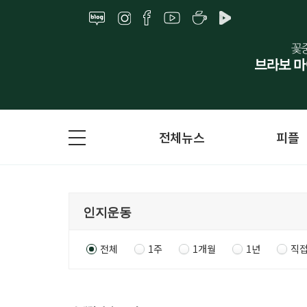
전체뉴스
피플
전체
1주
1개월
1년
직