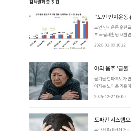
검색결과 총
3
건
"노인 인지운동 
노인 인지운동 훈련프로
부 국립재활원 재활
램 효과성 검증을 수행
2026-01-09 10:12
일 밝혔다. 프로그램 
야외 음주 '금물
올겨울 한파특보가 연
어지는 노인은 기온이
체온이 35℃ 이하로
2025-12-27 06:00
다. 이에 따라 조기 
도파민 시스템으
분당서울대병원 정신건