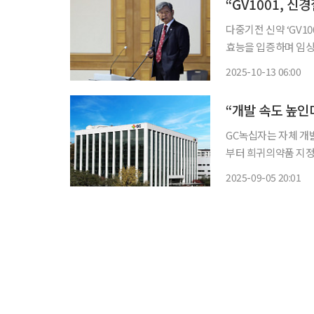
“GV1001, 
다중기전 신약 ‘GV1
효능을 입증하며 임상
회피를 막는 기전도 주
2025-10-13 06:00
희 UCLA 의과대학
GC녹십자는 자체 개발
부터 희귀의약품 지정을 받았다고 5일 밝혔다
국(FDA)과 유럽의약
2025-09-05 20:01
만 명 이하 희귀질환