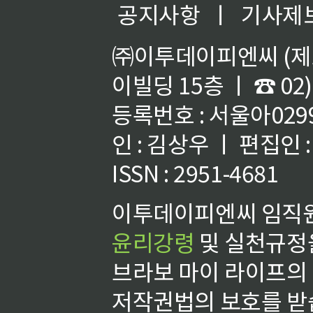
공지사항
ㅣ
기사제
㈜이투데이피엔씨 (제호
이빌딩 15층 ㅣ ☎ 02)
등록번호 : 서울아02992
인 : 김상우 ㅣ 편집인
ISSN : 2951-4681
이투데이피엔씨 임직원
윤리강령
및 실천규정을
브라보 마이 라이프의
저작권법의 보호를 받