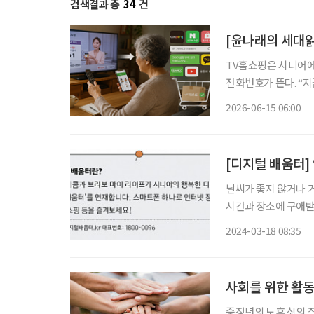
검색결과 총
34
건
[윤나래의 세대읽
TV홈쇼핑은 시니어에
전화번호가 뜬다. “
색상과 수량을 확인한다.
2026-06-15 06:00
즘은 달라졌다. TV홈
[디지털 배움터]
날씨가 좋지 않거나 
시간과 장소에 구애받지 않는
가’는 백화점 브랜드를
2024-03-18 08:35
디로 가입 및 ‘SK p
사회를 위한 활동
중장년의 노후 삶의 