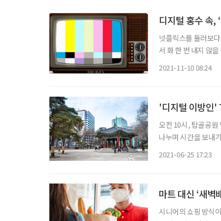
디지털 홍수 속,
넷플릭스를 둘러보다가
서 화 한 번 내지 않을
두 번째 화를 내는 
2021-11-10 08:24
다. 자신의 죽음에 
'디지털 이방인'
오전 10시, 탑골공원
나누며 시간을 보내기
공원은 지난해 2월부
2021-06-25 17:23
원 담장 바깥에 모여 
마트 대신 ‘새벽
시니어의 쇼핑 방식이