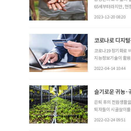
65세부터라지만, 현
인생 3막을 설계해야 
2023-12-20 08:20
하단다. 기존 ‘
코로나로 디지털
코로나19 장기화로 
지능정보기술이 활용되
넷뱅킹·인터넷쇼핑 이용률이 증가한
2022-04-14 10:44
능정보사회진흥원과 함
슬기로운 귀농·귀
은퇴 후의 전원생활을
퇴자들이 시골살이를 
고민 없이 시작된 귀
2022-02-24 09:51
이리로 오라고 손짓하