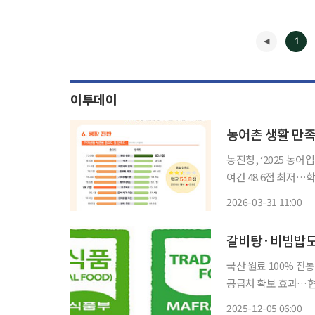
1
이투데이
농어촌 생활 만족
농진청, ‘2025 농
여건 48.6점 최저…학생 1인당 사교
지만, 정작 아이를 
2026-03-31 11:00
환경과 경관, 이웃 
◀
갈비탕·비빔밥도
국산 원료 100% 
공급처 확보 효과…현재 414개 업체
빔밥 등 대중적 품목이
2025-12-05 06:00