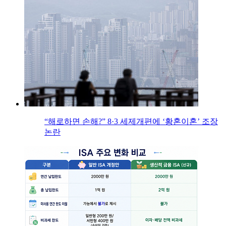
“해로하면 손해?” 8·3 세제개편에 ‘황혼이혼’ 조장
논란