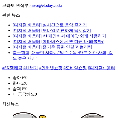
브라보 편집부
bravo@etoday.co.kr
관련 뉴스
[디지털 배움터] 실시간으로 음악 즐기기
[디지털 배움터] 모바일로 편하게 택시잡기
[디지털 배움터] AI 개인비서 에이닷 쉽게 사용하기
[디지털 배움터] 메타버스에서 또 다른 나 돼볼까?
[디지털 배움터] 즐거운 통화 연결 V 컬러링
축구협회, 대국민 사과…"압수수색 ·카드 논란 사죄, 강
도 높은 쇄신"
#SK텔레콤
#11번가
#인터넷쇼핑
#모바일쇼핑
#디지털배움터
좋아요
0
화나요
0
슬퍼요
0
더 궁금해요
0
최신뉴스