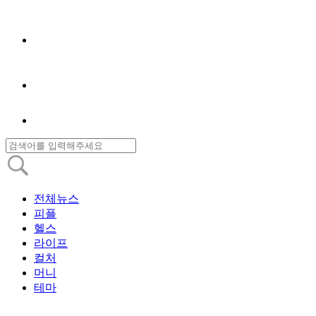
전체뉴스
피플
헬스
라이프
컬처
머니
테마