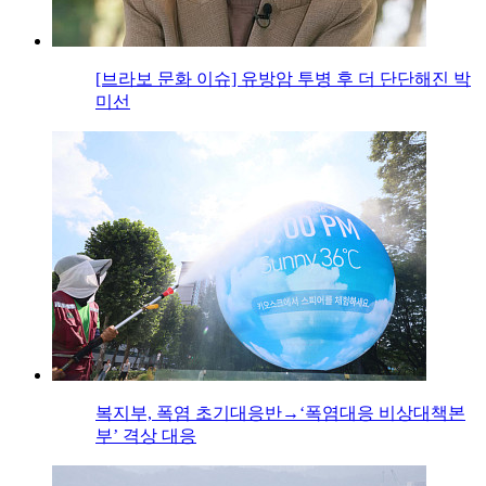
[브라보 문화 이슈] 유방암 투병 후 더 단단해진 박
미선
복지부, 폭염 초기대응반→‘폭염대응 비상대책본
부’ 격상 대응