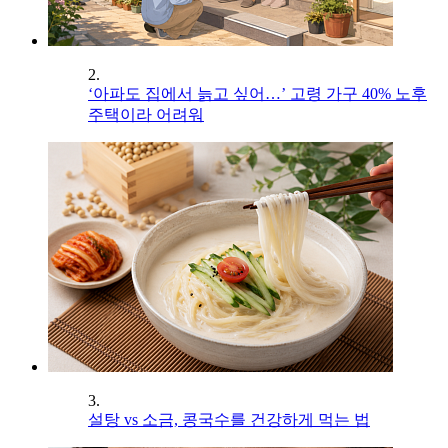
2.
‘아파도 집에서 늙고 싶어…’ 고령 가구 40% 노후
주택이라 어려워
3.
설탕 vs 소금, 콩국수를 건강하게 먹는 법