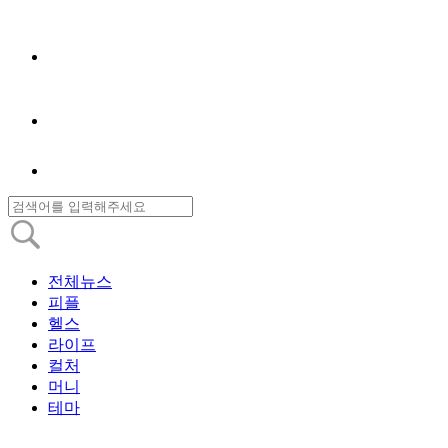
전체뉴스
피플
헬스
라이프
컬처
머니
테마