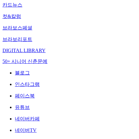
카드뉴스
컷&칼럼
브라보스페셜
브라보리포트
DIGITAL LIBRARY
50+ 시니어 신춘문예
블로그
인스타그램
페이스북
유튜브
네이버카페
네이버TV