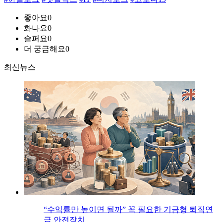
좋아요
0
화나요
0
슬퍼요
0
더 궁금해요
0
최신뉴스
“수익률만 높이면 될까” 꼭 필요한 기금형 퇴직연
금 안전장치