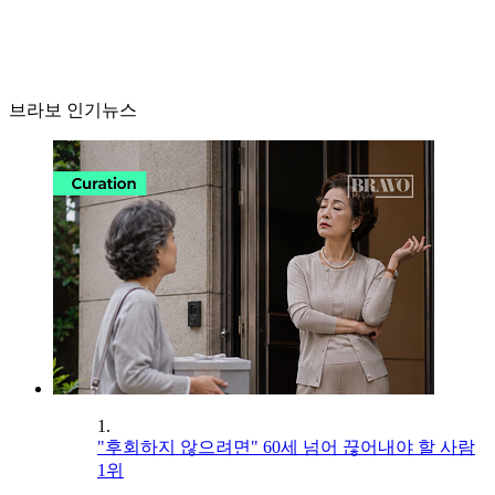
브라보 인기뉴스
1.
"후회하지 않으려면" 60세 넘어 끊어내야 할 사람
1위