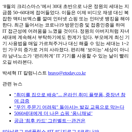
‘8월의 크리스마스’에서 30대 초반으로 나온 정원의 세대는 지
금쯤 50~60대에 접어들었다. 이들은 이제 비디오 재생 대신 복
잡한 액티브엑스를 깔며 인터넷 쇼핑 또는 인터넷 뱅킹을 해야
한다. 최근 들어서는 코로나19 방문인증 및 접종인증을 하며
IT 접근성에 어려움을 느꼈을 것이다. 정원의 아버지처럼 자녀
세대에 계속해서 부탁하기에도 한계가 있다. 부모에게 최신 기
기 사용법을 매일 가르쳐주거나 대신 해줄 수 있는 세대는 1~2
인 가구의 증가로 거의 사라졌다. 편리해 ‘보이는’ 세상이 아니
라 남녀노소가 ‘편리하게’ IT 기기를 사용할 수 있는 날이 빨리
오길 바라본다.
박세혁 IT 칼럼니스트
bravo@etoday.co.kr
관련 뉴스
"취미를 집으로 배송"... 온라인 취미 플랫폼, 중장년 참
여 급증
"무인 주문기 어려워" 돌아서는 발길 교육으로 막는다
5060세대에게 더 나은 쇼핑 ‘옴니채널’
공급 '최후 카드' 그린벨트⋯관건은
#아날로그
#넷플릭스
#IT
#디지로그
#코로나19