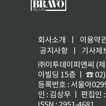
회사소개
ㅣ
이용약
공지사항
ㅣ
기사제
㈜이투데이피엔씨 (제호
이빌딩 15층 ㅣ ☎ 02)
등록번호 : 서울아02992
인 : 김상우 ㅣ 편집인
ISSN : 2951-4681