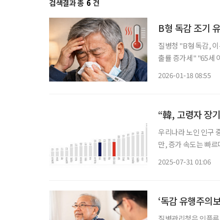
검색결과 총
6
건
B형 독감 조기
질병청 "B형 독감, 이른 봄 유
출률 증가세" "65세 이상 등 고위험군 예방접종해야" 당부 B형 인플루엔자(독감)가 작년보
다 빠르게 유행 조짐
2026-01-18 08:55
이상 어르신 등 고위
“韓, 고령자 장
우리나라 노인 인구 
만, 증가 속도는 빠르다는 분석이 나왔다. 보건복지부
보건통계’에 따르면 우
2025-07-31 01:06
2.7%로 각각 OECD 
‘독감 유행주의보
질병관리청은 인플루엔