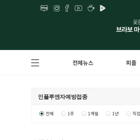
전체뉴스
피플
전체
1주
1개월
1년
직