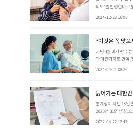
의보’를 발령한다고 
보험 급여를 적용해 
2024-12-23 16:08
지속
“이것은 꼭 맞으
매년 4월 마지막 주
과 마찬가지로 면역력
과 교수는 “건강관리
2024-04-24 08:26
코로나19, 폐렴, 
로
늙어가는 대한민국
통계청이 지난 15일 발
2020년 815만 명(16
어설 전망이다. 202
2022-04-22 12:47
령 인구 비율이 30%