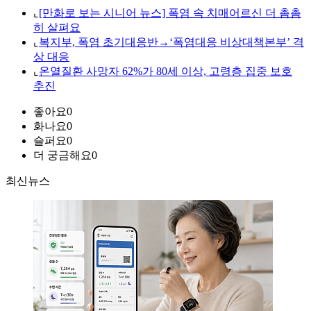
⌞
[만화로 보는 시니어 뉴스] 폭염 속 치매어르신 더 촘촘
히 살펴요
⌞
복지부, 폭염 초기대응반→‘폭염대응 비상대책본부’ 격
상 대응
⌞
온열질환 사망자 62%가 80세 이상, 고령층 집중 보호
추진
좋아요
0
화나요
0
슬퍼요
0
더 궁금해요
0
최신뉴스