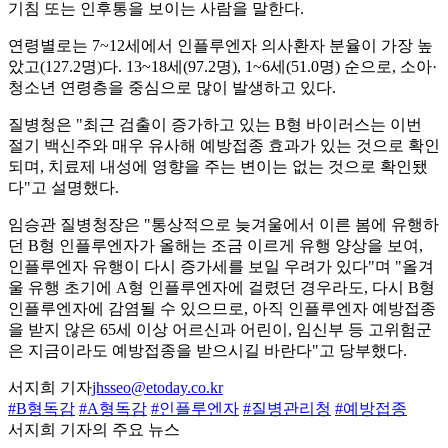
기침 또는 인후통을 보이는 사람을 말한다.
연령별로는 7~12세에서 인플루엔자 의사환자 분율이 가장 높
았고(127.2명)다. 13~18세(97.2명), 1~6세(51.0명) 순으로, 소아·
청소년 연령층을 중심으로 많이 발생하고 있다.
질병청은 "최근 검출이 증가하고 있는 B형 바이러스는 이번
절기 백신주와 매우 유사해 예방접종 효과가 있는 것으로 확인
되며, 치료제 내성에 영향을 주는 변이는 없는 것으로 확인됐
다"고 설명했다.
임승관 질병청장은 "통상적으로 늦겨울에서 이른 봄에 유행하
던 B형 인플루엔자가 올해는 조금 이르게 유행 양상을 보여,
인플루엔자 유행이 다시 증가세를 보일 우려가 있다"며 "올겨
울 유행 초기에 A형 인플루엔자에 걸렸던 경우라도, 다시 B형
인플루엔자에 감염될 수 있으므로, 아직 인플루엔자 예방접종
을 받지 않은 65세 이상 어르신과 어린이, 임신부 등 고위험군
은 지금이라도 예방접종을 받으시길 바란다"고 당부했다.
서지희 기자
jhsseo@etoday.co.kr
#B형독감
#A형독감
#인플루엔자
#질병관리청
#예방접종
서지희 기자의 주요 뉴스