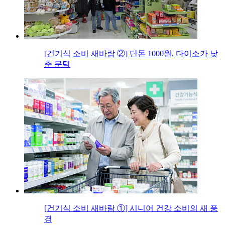
[건기식 소비 새바람 ②] 단돈 1000원, 다이소가 낮
춘 문턱
[건기식 소비 새바람 ①] 시니어 건강 소비의 새 풍
경