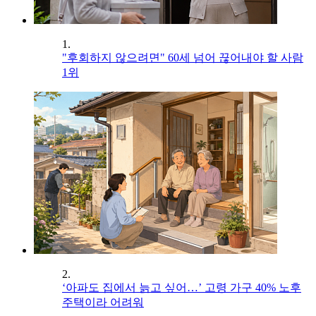
1.
"후회하지 않으려면" 60세 넘어 끊어내야 할 사람
1위
2.
‘아파도 집에서 늙고 싶어…’ 고령 가구 40% 노후
주택이라 어려워