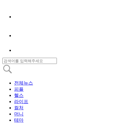
전체뉴스
피플
헬스
라이프
컬처
머니
테마